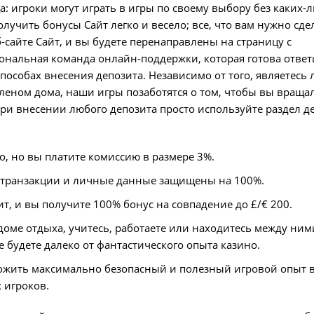
а: игроки могут играть в игры по своему выбору без каких-
учить бонусы Сайт легко и весело; все, что вам нужно сдел
-сайте Сайт, и вы будете перенаправлены на страницу с
ональная команда онлайн-поддержки, которая готова ответ
особах внесения депозита. Независимо от того, являетесь 
леном дома, наши игры позаботятся о том, чтобы вы враща
ри внесении любого депозита просто используйте раздел д
, но вы платите комиссию в размере 3%.
и транзакции и личные данные защищены на 100%.
ит, и вы получите 100% бонус на совпадение до £/€ 200.
доме отдыха, учитесь, работаете или находитесь между ними
не будете далеко от фантастического опыта казино.
ложить максимально безопасный и полезный игровой опыт 
 игроков.