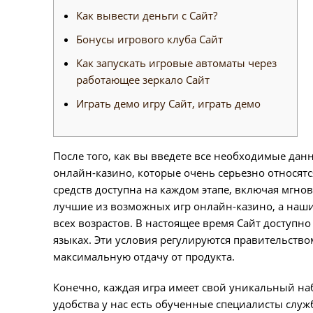
Как вывести деньги с Сайт?
Бонусы игрового клуба Сайт
Как запускать игровые автоматы через
работающее зеркало Сайт
Играть демо игру Сайт, играть демо
После того, как вы введете все необходимые данн
онлайн-казино, которые очень серьезно относятс
средств доступна на каждом этапе, включая мгно
лучшие из возможных игр онлайн-казино, а наш
всех возрастов. В настоящее время Сайт доступн
языках. Эти условия регулируются правительство
максимальную отдачу от продукта.
Конечно, каждая игра имеет свой уникальный на
удобства у нас есть обученные специалисты служ