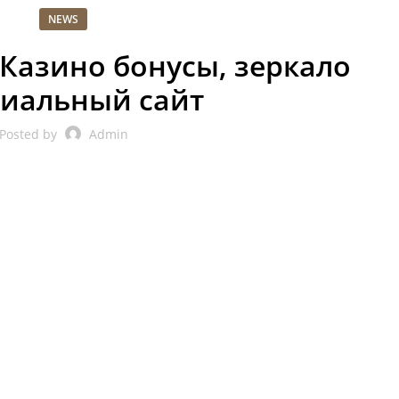
NEWS
 Казино бонусы, зеркало
иальный сайт
Posted by
Admin