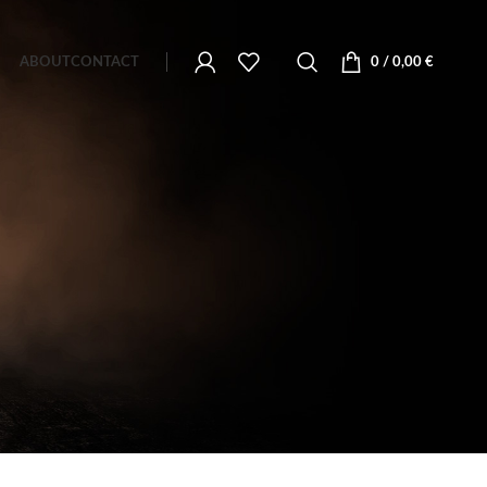
ABOUT
CONTACT
0
/
0,00
€