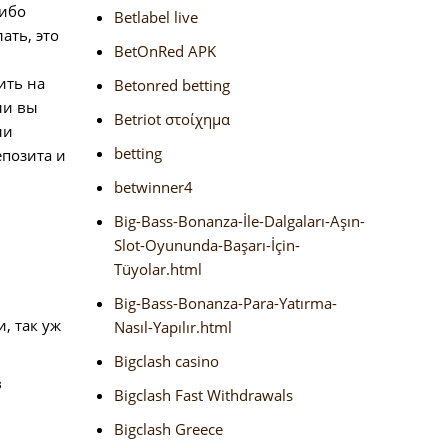
либо
Betlabel live
ать, это
BetOnRed APK
ить на
Betonred betting
ли вы
Betriot στοίχημα
ли
betting
епозита и
betwinner4
Big-Bass-Bonanza-İle-Dalgaları-Aşın-
Slot-Oyununda-Başarı-İçin-
Tüyolar.html
Big-Bass-Bonanza-Para-Yatırma-
, так уж
Nasıl-Yapılır.html
Bigclash casino
в
Bigclash Fast Withdrawals
Bigclash Greece