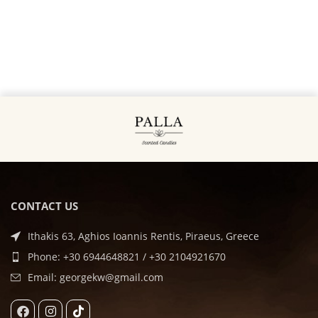
CONTACT US
Ithakis 63, Aghios Ioannis Rentis, Piraeus, Greece
Phone: +30 6944648821 / +30 2104921670
Email: georgekw@gmail.com