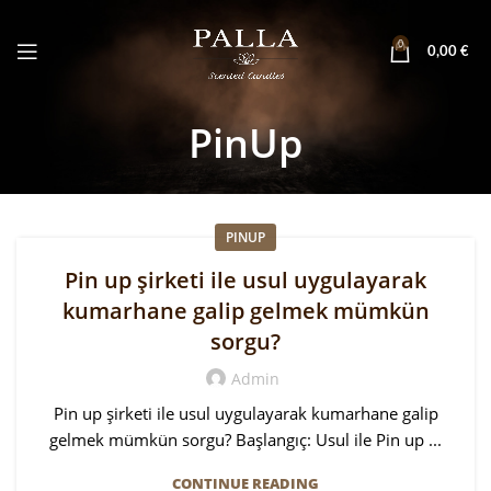
0
0,00
€
PinUp
PINUP
Pin up şirketi ile usul uygulayarak
kumarhane galip gelmek mümkün
sorgu?
Admin
Pin up şirketi ile usul uygulayarak kumarhane galip
gelmek mümkün sorgu? Başlangıç: Usul ile Pin up ...
CONTINUE READING