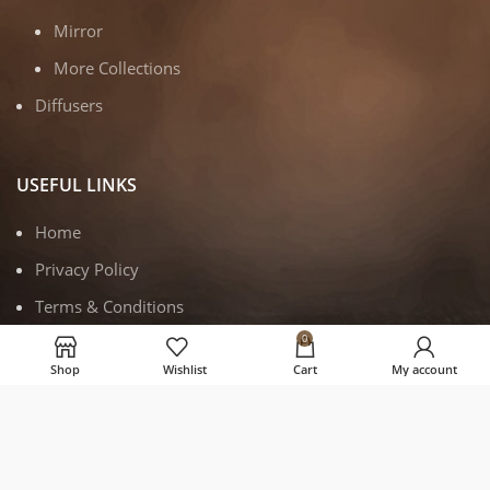
Mirror
More Collections
Diffusers
USEFUL LINKS
Home
Privacy Policy
Terms & Conditions
0
Shipping, Returns & Refund Policy
Shop
Wishlist
Cart
My account
Contact Us
About us