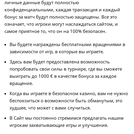
личные данные будут полностью
конфиденциальными, каждая транзакция и каждый
бонус за матч будут полностью защищены. Все это
означает, что игроки могут наслаждаться сайтом, и
самое приятное то, что он на 100% безопасен.
Вы будете награждены бесплатными вращениями в
зависимости от игр, в которые вы играете.
Здесь вам будет предоставлена возможность
попробовать свои силы в турнире, где вы сможете
выиграть до 1000 € в качестве бонуса за каждое
вращение.
Когда вы играете в безопасном казино, вам не нужно
беспокоиться о возможности быть обманутым, это
худшее, что может с вами случиться.
В Сайт мы постоянно стремимся предлагать нашим
игрокам захватывающие игры и улучшения.