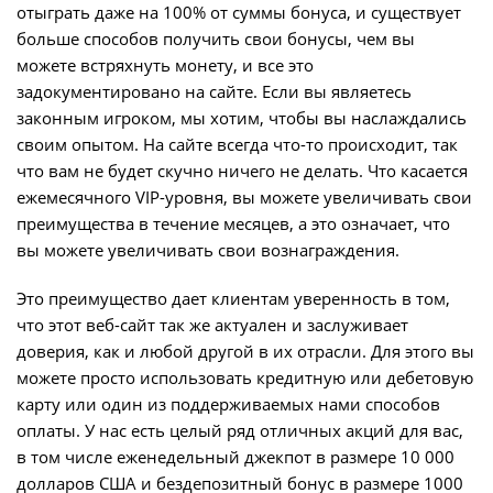
отыграть даже на 100% от суммы бонуса, и существует
больше способов получить свои бонусы, чем вы
можете встряхнуть монету, и все это
задокументировано на сайте. Если вы являетесь
законным игроком, мы хотим, чтобы вы наслаждались
своим опытом. На сайте всегда что-то происходит, так
что вам не будет скучно ничего не делать. Что касается
ежемесячного VIP-уровня, вы можете увеличивать свои
преимущества в течение месяцев, а это означает, что
вы можете увеличивать свои вознаграждения.
Это преимущество дает клиентам уверенность в том,
что этот веб-сайт так же актуален и заслуживает
доверия, как и любой другой в их отрасли. Для этого вы
можете просто использовать кредитную или дебетовую
карту или один из поддерживаемых нами способов
оплаты. У нас есть целый ряд отличных акций для вас,
в том числе еженедельный джекпот в размере 10 000
долларов США и бездепозитный бонус в размере 1000