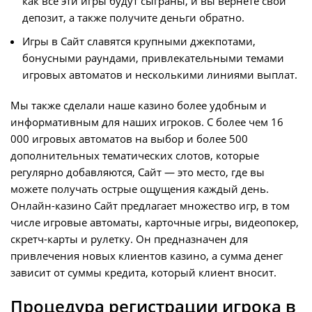
как все эти игры будут сыграны, и вы вернете свой
депозит, а также получите деньги обратно.
Игры в Сайт славятся крупными джекпотами,
бонусными раундами, привлекательными темами
игровых автоматов и несколькими линиями выплат.
Мы также сделали наше казино более удобным и
информативным для наших игроков. С более чем 16
000 игровых автоматов на выбор и более 500
дополнительных тематических слотов, которые
регулярно добавляются, Сайт — это место, где вы
можете получать острые ощущения каждый день.
Онлайн-казино Сайт предлагает множество игр, в том
числе игровые автоматы, карточные игры, видеопокер,
скретч-карты и рулетку. Он предназначен для
привлечения новых клиентов казино, а сумма денег
зависит от суммы кредита, который клиент вносит.
Процедура регистрации игрока в