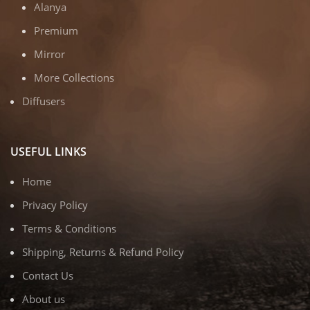
Alanya
Premium
Mirror
More Collections
Diffusers
USEFUL LINKS
Home
Privacy Policy
Terms & Conditions
Shipping, Returns & Refund Policy
Contact Us
About us