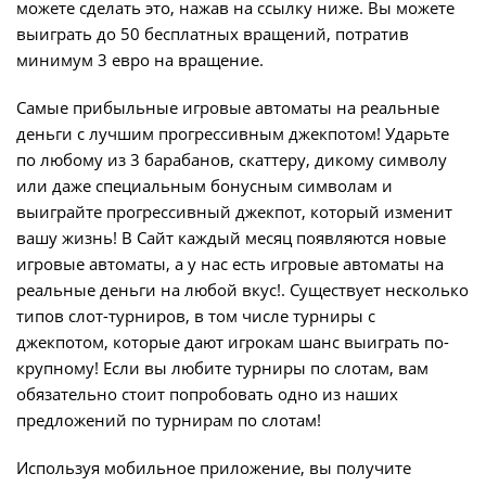
можете сделать это, нажав на ссылку ниже. Вы можете
выиграть до 50 бесплатных вращений, потратив
минимум 3 евро на вращение.
Самые прибыльные игровые автоматы на реальные
деньги с лучшим прогрессивным джекпотом! Ударьте
по любому из 3 барабанов, скаттеру, дикому символу
или даже специальным бонусным символам и
выиграйте прогрессивный джекпот, который изменит
вашу жизнь! В Сайт каждый месяц появляются новые
игровые автоматы, а у нас есть игровые автоматы на
реальные деньги на любой вкус!. Существует несколько
типов слот-турниров, в том числе турниры с
джекпотом, которые дают игрокам шанс выиграть по-
крупному! Если вы любите турниры по слотам, вам
обязательно стоит попробовать одно из наших
предложений по турнирам по слотам!
Используя мобильное приложение, вы получите