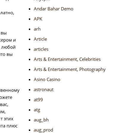
Andar Bahar Demo
латно,
APK
arh
 вы
Article
кером и
в любой
articles
что вы
Arts & Entertainment, Celebrities
Arts & Entertainment, Photography
Asino Casino
astronaut
ственному
ожете
at99
вас,
atg
ом,
т этих
aug_bh
ита плюс
aug_prod