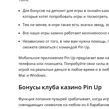
Для бонусов на депозит для игры в онлайн-каз
которые хотят попробовать игры и посмотреть,
Тем не менее, в игре также есть значки звезд,
Все наши игры казино работают молниеносно 
Независимо от того, в чем вам нужна помощь, п
сможете связаться с командой Pin Up.
Мобильное приложение Pin Up предлагает вам н
телефона или планшета. Попробуйте свои силы в
игрой на реальные деньги в любое время и в люб
Mac и Windows.
Бонусы клуба казино Pin Up
Функция лопания пузырей срабатывает, когда игр
совпадающих символов на любом из 4 барабанов.