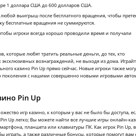
мере 1 доллара США до 600 долларов США.
и любой выигрыш после бесплатного вращения, чтобы прет
ку бесплатные вращения не суммируются.
, чтобы игроки всегда хорошо проводили время и получали
ов, которые любят тратить реальные деньги, до тех, кто
 эксклюзивных вознаграждений, не выходя из дома. Играйт
ного казино Pin Up прямо сейчас. Новые игроки также могу
го поколения с нашими совершенно новыми игровыми авто
ино Pin Up
жество игр казино, к которым у вас не было бы доступа, е
in Up легко; Вы можете найти все лучшие игры онлайн-каз
смартфона, планшета или клавиатуры ПК. Как игрок Pin Up, 
бы играть, а также различные бонусы, которые помогут вам 