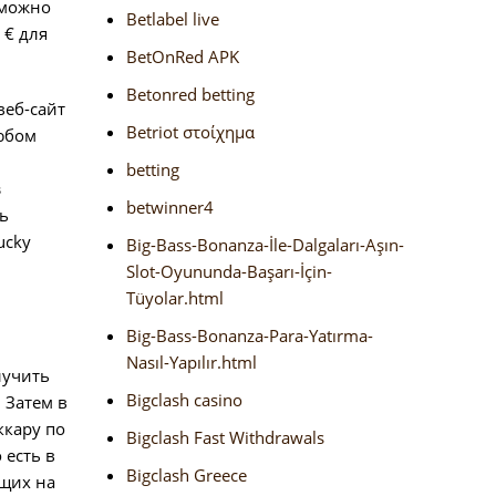
 можно
Betlabel live
 € для
BetOnRed APK
Betonred betting
веб-сайт
Betriot στοίχημα
любом
betting
з
betwinner4
ь
ucky
Big-Bass-Bonanza-İle-Dalgaları-Aşın-
Slot-Oyununda-Başarı-İçin-
Tüyolar.html
Big-Bass-Bonanza-Para-Yatırma-
Nasıl-Yapılır.html
лучить
Bigclash casino
 Затем в
ккару по
Bigclash Fast Withdrawals
 есть в
Bigclash Greece
ющих на