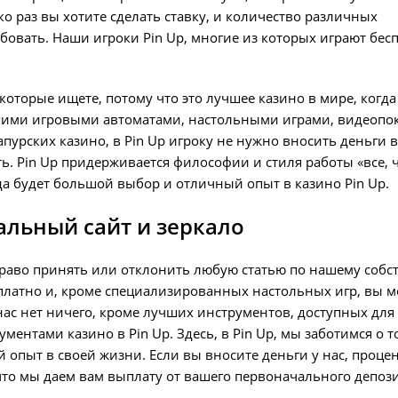
о раз вы хотите сделать ставку, и количество различных
овать. Наши игроки Pin Up, многие из которых играют бесп
которые ищете, потому что это лучшее казино в мире, когда
учшими игровыми автоматами, настольными играми, видеопо
пурских казино, в Pin Up игроку не нужно вносить деньги 
. Pin Up придерживается философии и стиля работы «все, 
егда будет большой выбор и отличный опыт в казино Pin Up.
альный сайт и зеркало
право принять или отклонить любую статью по нашему соб
платно и, кроме специализированных настольных игр, вы м
нас нет ничего, кроме лучших инструментов, доступных для 
ентами казино в Pin Up. Здесь, в Pin Up, мы заботимся о т
опыт в своей жизни. Если вы вносите деньги у нас, процен
, что мы даем вам выплату от вашего первоначального депоз