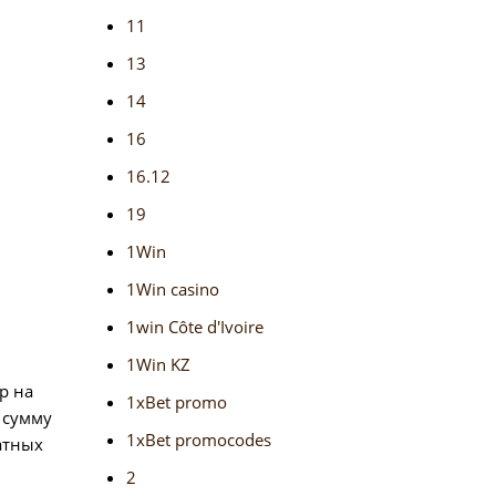
11
13
14
16
16.12
19
1Win
1Win casino
1win Côte d'Ivoire
1Win KZ
р на
1xBet promo
 сумму
1xBet promocodes
атных
2