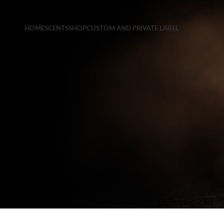
HOME
SCENTS
SHOP
CUSTOM AND PRIVATE LABEL