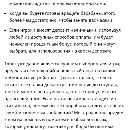
можно насладиться в нашем онлайн-казино.
Когда вы будете готовы вращать барабаны, этого
более чем достаточно, чтобы занять вас часами.
Если игроки вносят депозит наличными, используя
любой из доступных способов оплаты, им будет
начислен процентный бонус, который они могут
выбрать для использования на своем депозите.
1хбет уже давно является лучшим выбором для игры,
предлагая освежающий и полезный опыт на ваших
мобильных устройствах. Тратьте столько, сколько
хотите, все ставки делаются с точностью до секунды,
так что можете быть уверены, что не пропустите ни
одного действия. Если вы не понимаете ни один из
этих языков, почему бы не попробовать одну из наших
служб мгновенных сообщений? Мы с радостью придем
к вам на помощь и поможем в любых вопросах,
которые у вас могут возникнуть. Коды бесплатных