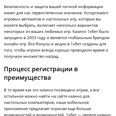
Безопасность и защита вашей личной информации
имеет для нас первостепенное значение. Ассортимент
игровых автоматов и настольных игр, которые вы
можете выбрать, включает несколько вариантов
некоторых из ваших любимых игр. Казино 1хбет было
запущено в 2003 году и является глобальным брендом
онлайн-игр. Все бонусы и акции в 1хбет созданы для
того, чтобы игроки всегда хорошо проводили время и
получали множество наград.
Процесс регистрации в
преимущества
В то время как это казино посвящено играм, а все
остальное можно найти на сайте казино для
настольных компьютеров, наше мобильное
приложение предлагает игрокам еще больше
возможностей и возможностей. 1хбет — первое казино,