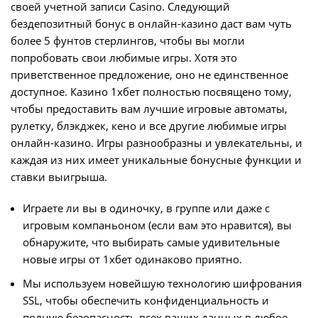
своей учетной записи Casino. Следующий
бездепозитный бонус в онлайн-казино даст вам чуть
более 5 фунтов стерлингов, чтобы вы могли
попробовать свои любимые игры. Хотя это
приветственное предложение, оно не единственное
доступное. Казино 1хбет полностью посвящено тому,
чтобы предоставить вам лучшие игровые автоматы,
рулетку, блэкджек, кено и все другие любимые игры
онлайн-казино. Игры разнообразны и увлекательны, и
каждая из них имеет уникальные бонусные функции и
ставки выигрыша.
Играете ли вы в одиночку, в группе или даже с
игровым компаньоном (если вам это нравится), вы
обнаружите, что выбирать самые удивительные
новые игры от 1хбет одинаково приятно.
Мы используем новейшую технологию шифрования
SSL, чтобы обеспечить конфиденциальность и
полную безопасность всех ваших данных в любое