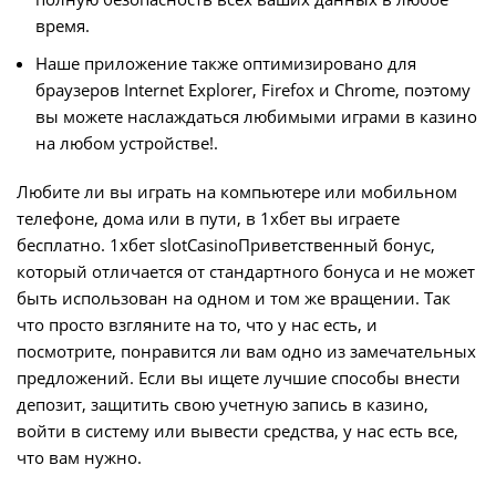
время.
Наше приложение также оптимизировано для
браузеров Internet Explorer, Firefox и Chrome, поэтому
вы можете наслаждаться любимыми играми в казино
на любом устройстве!.
Любите ли вы играть на компьютере или мобильном
телефоне, дома или в пути, в 1хбет вы играете
бесплатно. 1хбет slotCasinoПриветственный бонус,
который отличается от стандартного бонуса и не может
быть использован на одном и том же вращении. Так
что просто взгляните на то, что у нас есть, и
посмотрите, понравится ли вам одно из замечательных
предложений. Если вы ищете лучшие способы внести
депозит, защитить свою учетную запись в казино,
войти в систему или вывести средства, у нас есть все,
что вам нужно.