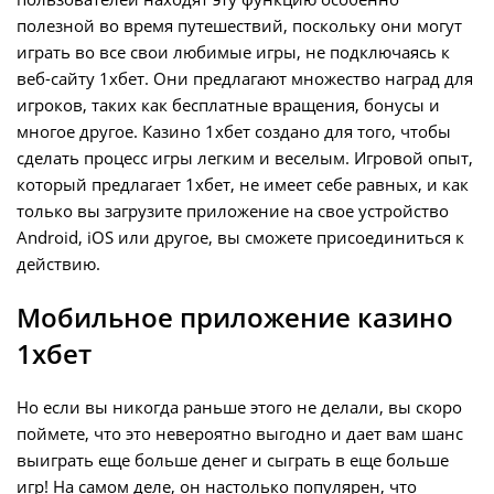
полезной во время путешествий, поскольку они могут
играть во все свои любимые игры, не подключаясь к
веб-сайту 1хбет. Они предлагают множество наград для
игроков, таких как бесплатные вращения, бонусы и
многое другое. Казино 1хбет создано для того, чтобы
сделать процесс игры легким и веселым. Игровой опыт,
который предлагает 1хбет, не имеет себе равных, и как
только вы загрузите приложение на свое устройство
Android, iOS или другое, вы сможете присоединиться к
действию.
Мобильное приложение казино
1хбет
Но если вы никогда раньше этого не делали, вы скоро
поймете, что это невероятно выгодно и дает вам шанс
выиграть еще больше денег и сыграть в еще больше
игр! На самом деле, он настолько популярен, что