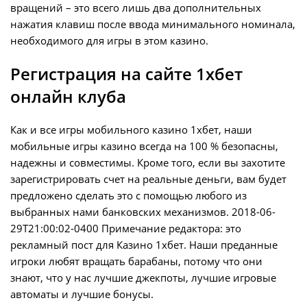
вращений – это всего лишь два дополнительных
нажатия клавиш после ввода минимального номинала,
необходимого для игры в этом казино.
Регистрация на сайте 1хбет
онлайн клуба
Как и все игры мобильного казино 1хбет, наши
мобильные игры казино всегда на 100 % безопасны,
надежны и совместимы. Кроме того, если вы захотите
зарегистрировать счет на реальные деньги, вам будет
предложено сделать это с помощью любого из
выбранных нами банковских механизмов. 2018-06-
29T21:00:02-0400 Примечание редактора: это
рекламный пост для Казино 1хбет. Наши преданные
игроки любят вращать барабаны, потому что они
знают, что у нас лучшие джекпоты, лучшие игровые
автоматы и лучшие бонусы.