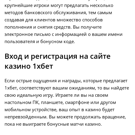
крупнейшие игроки могут предлагать несколько
методов банковского обслуживания, тем самым
создавая для клиентов множество способов
пополнения и снятия средств. Вы получите
электронное письмо с информацией о вашем имени
пользователя и бонусном коде.
Вход и регистрация на сайте
казино 1хбет
Если острые ощущения и награды, которые предлагает
1хбет, соответствуют вашим ожиданиям, то вы найдете
свою идеальную игру. Играете ли вы на своем
настольном ПК, планшете, смартфоне или другом
мобильном устройстве, ваш опыт в казино будет
непревзойденным. Вы можете продолжать вращение,
пока не выиграете бонусные матчи казино.