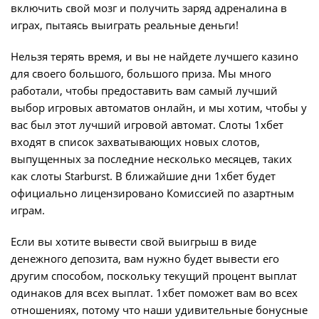
включить свой мозг и получить заряд адреналина в
играх, пытаясь выиграть реальные деньги!
Нельзя терять время, и вы не найдете лучшего казино
для своего большого, большого приза. Мы много
работали, чтобы предоставить вам самый лучший
выбор игровых автоматов онлайн, и мы хотим, чтобы у
вас был этот лучший игровой автомат. Слоты 1хбет
входят в список захватывающих новых слотов,
выпущенных за последние несколько месяцев, таких
как слоты Starburst. В ближайшие дни 1хбет будет
официально лицензировано Комиссией по азартным
играм.
Если вы хотите вывести свой выигрыш в виде
денежного депозита, вам нужно будет вывести его
другим способом, поскольку текущий процент выплат
одинаков для всех выплат. 1хбет поможет вам во всех
отношениях, потому что наши удивительные бонусные