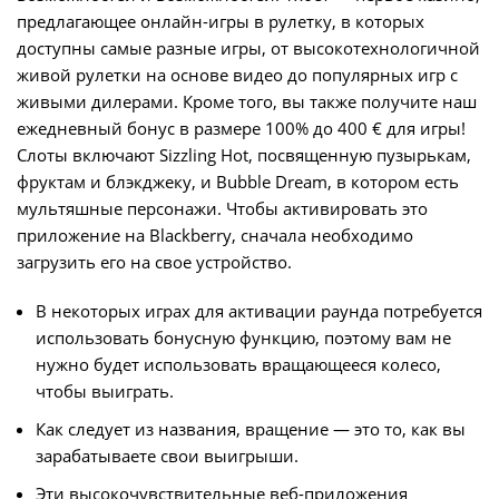
предлагающее онлайн-игры в рулетку, в которых
доступны самые разные игры, от высокотехнологичной
живой рулетки на основе видео до популярных игр с
живыми дилерами. Кроме того, вы также получите наш
ежедневный бонус в размере 100% до 400 € для игры!
Слоты включают Sizzling Hot, посвященную пузырькам,
фруктам и блэкджеку, и Bubble Dream, в котором есть
мультяшные персонажи. Чтобы активировать это
приложение на Blackberry, сначала необходимо
загрузить его на свое устройство.
В некоторых играх для активации раунда потребуется
использовать бонусную функцию, поэтому вам не
нужно будет использовать вращающееся колесо,
чтобы выиграть.
Как следует из названия, вращение — это то, как вы
зарабатываете свои выигрыши.
Эти высокочувствительные веб-приложения