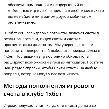
обеспечат вам полный и непрерывный опыт
мобильных игр в любое время и в любом месте, чего
вы не найдете ни в одном другом мобильном
онлайн-казино.
В 1хбет есть все игровые автоматы, включая слоты в
реальном времени, видео слоты и слоты с
прогрессивным джекпотом. Мы уверены, что вам
понравится невероятный выбор игр, предлагаемых в
1хбет. Поставщики игр постоянно обновляют и
расширяют возможности игровых автоматов. Посетите
наш раздел справки, чтобы найти ответы на любые
вопросы, которые могут у вас возникнуть.
Методы пополнения игрового
счета в клубе 1хбет
Игроки получают спин, когда они вносят деньги со