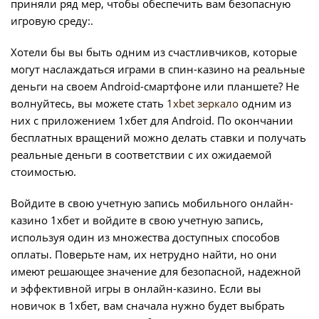
приняли ряд мер, чтобы обеспечить вам безопасную
игровую среду:.
Хотели бы вы быть одним из счастливчиков, которые
могут наслаждаться играми в спин-казино на реальные
деньги на своем Android-смартфоне или планшете? Не
волнуйтесь, вы можете стать
1xbet зеркало
одним из
них с приложением 1хбет для Android. По окончании
бесплатных вращений можно делать ставки и получать
реальные деньги в соответствии с их ожидаемой
стоимостью.
Войдите в свою учетную запись мобильного онлайн-
казино 1хбет и войдите в свою учетную запись,
используя один из множества доступных способов
оплаты. Поверьте нам, их нетрудно найти, но они
имеют решающее значение для безопасной, надежной
и эффективной игры в онлайн-казино. Если вы
новичок в 1хбет, вам сначала нужно будет выбрать