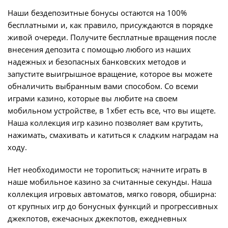
Наши бездепозитные бонусы остаются на 100%
бесплатными и, как правило, присуждаются в порядке
живой очереди. Получите бесплатные вращения после
внесения депозита с помощью любого из наших
надежных и безопасных банковских методов и
запустите выигрышное вращение, которое вы можете
обналичить выбранным вами способом. Со всеми
играми казино, которые вы любите на своем
мобильном устройстве, в 1хбет есть все, что вы ищете.
Наша коллекция игр казино позволяет вам крутить,
нажимать, смахивать и катиться к сладким наградам на
ходу.
Нет необходимости не торопиться; начните играть в
наше мобильное казино за считанные секунды. Наша
коллекция игровых автоматов, мягко говоря, обширна:
от крупных игр до бонусных функций и прогрессивных
джекпотов, ежечасных джекпотов, ежедневных