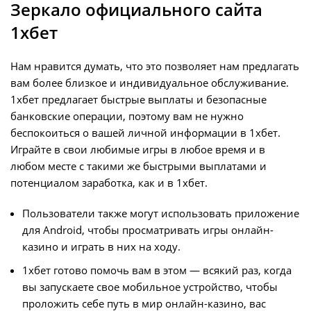
Зеркало официального сайта
1хбет
Нам нравится думать, что это позволяет нам предлагать
вам более близкое и индивидуальное обслуживание.
1хбет предлагает быстрые выплаты и безопасные
банковские операции, поэтому вам не нужно
беспокоиться о вашей личной информации в 1хбет.
Играйте в свои любимые игры в любое время и в
любом месте с такими же быстрыми выплатами и
потенциалом заработка, как и в 1хбет.
Пользователи также могут использовать приложение
для Android, чтобы просматривать игры онлайн-
казино и играть в них на ходу.
1хбет готово помочь вам в этом — всякий раз, когда
вы запускаете свое мобильное устройство, чтобы
проложить себе путь в мир онлайн-казино, вас