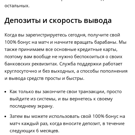
остальных.
Депозиты и скорость вывода
Когда вы зарегистрируетесь сегодня, получите свой
100% бонус на матч и начните вращать барабаны. Мы
также принимаем все основные кредитные карты,
поэтому вам вообще не нужно беспокоиться о своих
банковских реквизитах. Служба поддержки работает
круглосуточно и без выходных, а способы пополнения
и вывода средств просты и быстры.
Как только вы закончите свои транзакции, просто
выйдите из системы, и вы вернетесь к своему
последнему экрану.
Затем вы можете использовать свой 100% бонус на
матч каждый раз, когда вносите депозит, в течение
следующих 6 месяцев.