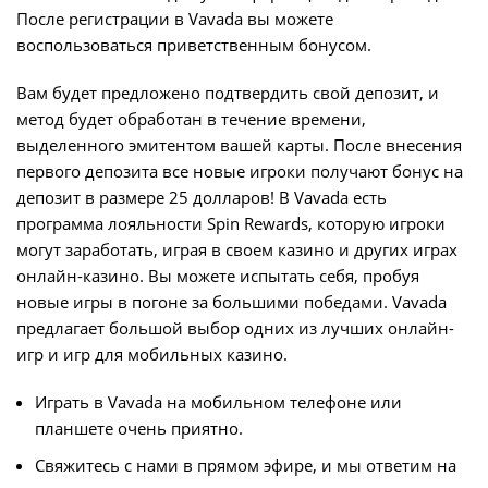
После регистрации в Vavada вы можете
воспользоваться приветственным бонусом.
Вам будет предложено подтвердить свой депозит, и
метод будет обработан в течение времени,
выделенного эмитентом вашей карты. После внесения
первого депозита все новые игроки получают бонус на
депозит в размере 25 долларов! В Vavada есть
программа лояльности Spin Rewards, которую игроки
могут заработать, играя в своем казино и других играх
онлайн-казино. Вы можете испытать себя, пробуя
новые игры в погоне за большими победами. Vavada
предлагает большой выбор одних из лучших онлайн-
игр и игр для мобильных казино.
Играть в Vavada на мобильном телефоне или
планшете очень приятно.
Свяжитесь с нами в прямом эфире, и мы ответим на