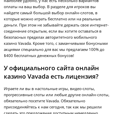
наиболее удобно, у нас есть несколько вариантов
оплаты на ваш выбор. В разделе для игроков вы
найдете самый большой выбор онлайн-слотов, в
которые можно играть бесплатно или на реальные
деньги. При этом не забывайте держать свое интернет-
соединение открытым, если вы хотите оставаться в
безопасных пределах авторитетного мобильного
казино Vavada. Кроме того, с заманчивыми бонусными
акциями специально для вас мы предлагаем 100% до
$400 бесплатных денежных бонусов!
У официального сайта онлайн
казино Vavada есть лицензия?
Играете ли вы в настольные игры, видео-слоты,
прогрессивные слоты или любые другие онлайн-слоты,
обязательно посетите Vavada. Обязательно
присоединяйтесь к нам сегодня, так как мы решили
сделать это предложение доступным немедленно,