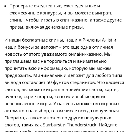
Проверьте ежедневные, еженедельные и
ежемесячные конкурсы, и вы можете выиграть
спины, чтобы играть в спин-казино, а также другие
призы, включая денежные призы.
И наши бесплатные спины, наши VIP-члены A-list и
наши бонусы за депозит – это еще одна отличная
новость от этого уважаемого онлайн-казино. Мы
приглашаем вас не торопиться и внимательно
прочитать всю информацию, которую мы можем
предложить. Минимальный депозит для любого типа
вывода составляет 50 фунтов стерлингов. Что касается
слотов, вы можете играть в новейшие слоты, карты,
рулетку, скретч-карты, кено или любые другие
перечисленные игры. У нас есть множество игровых
автоматов на выбор, в том числе всегда популярная
Cleopatra, а также множество других популярных
слотов, таких как Starburst и Thunderstruck. Найдите
время, чтобы посмотреть наши видеоролики о казино,