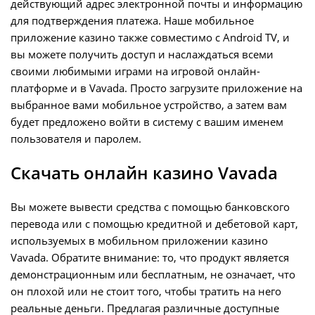
действующий адрес электронной почты и информацию
для подтверждения платежа. Наше мобильное
приложение казино также совместимо с Android TV, и
вы можете получить доступ и наслаждаться всеми
своими любимыми играми на игровой онлайн-
платформе и в Vavada. Просто загрузите приложение на
выбранное вами мобильное устройство, а затем вам
будет предложено войти в систему с вашим именем
пользователя и паролем.
Скачать онлайн казино Vavada
Вы можете вывести средства с помощью банковского
перевода или с помощью кредитной и дебетовой карт,
используемых в мобильном приложении казино
Vavada. Обратите внимание: то, что продукт является
демонстрационным или бесплатным, не означает, что
он плохой или не стоит того, чтобы тратить на него
реальные деньги. Предлагая различные доступные