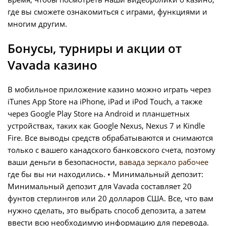
где вы сможете ознакомиться с играми, функциями и
многим другим.
Бонусы, турниры и акции от
Vavada казино
В мобильное приложение казино можно играть через
iTunes App Store на iPhone, iPad и iPod Touch, а также
через Google Play Store на Android и планшетных
устройствах, таких как Google Nexus, Nexus 7 и Kindle
Fire. Все выводы средств обрабатываются и снимаются
только с вашего канадского банковского счета, поэтому
ваши деньги в безопасности,
вавада зеркало рабочее
где бы вы ни находились. • Минимальный депозит:
Минимальный депозит для Vavada составляет 20
фунтов стерлингов или 20 долларов США. Все, что вам
нужно сделать, это выбрать способ депозита, а затем
ввести всю необходимую информацию для перевода.