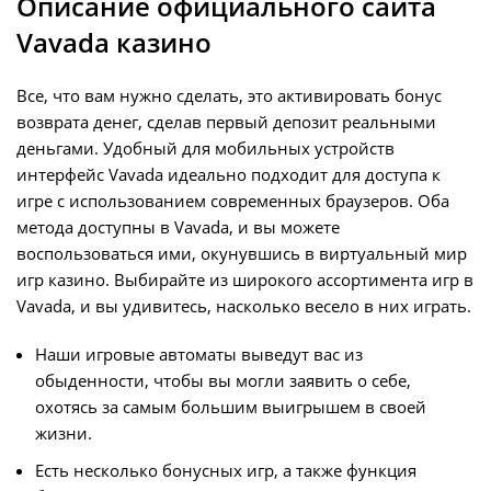
Описание официального сайта
Vavada казино
Все, что вам нужно сделать, это активировать бонус
возврата денег, сделав первый депозит реальными
деньгами. Удобный для мобильных устройств
интерфейс Vavada идеально подходит для доступа к
игре с использованием современных браузеров. Оба
метода доступны в Vavada, и вы можете
воспользоваться ими, окунувшись в виртуальный мир
игр казино. Выбирайте из широкого ассортимента игр в
Vavada, и вы удивитесь, насколько весело в них играть.
Наши игровые автоматы выведут вас из
обыденности, чтобы вы могли заявить о себе,
охотясь за самым большим выигрышем в своей
жизни.
Есть несколько бонусных игр, а также функция