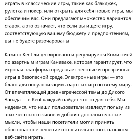
играть в классические игры, такие как блэкджек,
рулетка и покер, или открыть для себя новые игры, мы
обеспечим вас. Они предлагают множество вариантов
ставок, а это означает, что если вы ищете игру,
соответствующую вашему бюджету и предпочтениям,
вы не будете разочарованы.
Казино Kent лицензировано и регулируется Комиссией
по азартным играм Канаваке, которая гарантирует, что
игровая платформа предлагает честные и прозрачные
игры в безопасной среде. Электронные игры — это
благо для популяризации азартных игр по всему миру.
От впечатляющей древнегреческой темы до Дикого
Запада — в Kent каждый найдет что-то для себя. Мы
надеемся, что наши пользователи извлекут пользу из
этих честных отзывов и добавят дополнительные
мысли, чтобы наши посетители могли принять
обоснованное решение относительно того, на каком
веб-сайте играть.