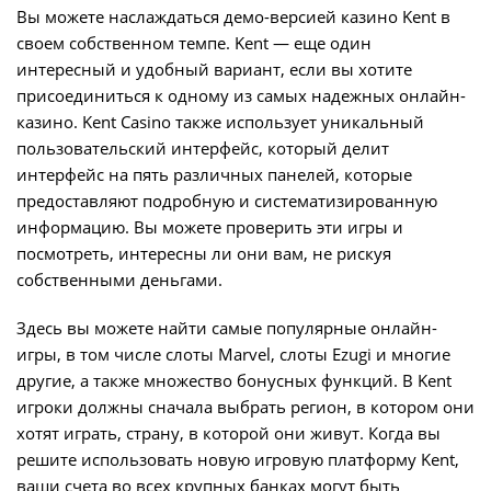
Вы можете наслаждаться демо-версией казино Kent в
своем собственном темпе. Kent — еще один
интересный и удобный вариант, если вы хотите
присоединиться к одному из самых надежных онлайн-
казино. Kent Casino также использует уникальный
пользовательский интерфейс, который делит
интерфейс на пять различных панелей, которые
предоставляют подробную и систематизированную
информацию. Вы можете проверить эти игры и
посмотреть, интересны ли они вам, не рискуя
собственными деньгами.
Здесь вы можете найти самые популярные онлайн-
игры, в том числе слоты Marvel, слоты Ezugi и многие
другие, а также множество бонусных функций. В Kent
игроки должны сначала выбрать регион, в котором они
хотят играть, страну, в которой они живут. Когда вы
решите использовать новую игровую платформу Kent,
ваши счета во всех крупных банках могут быть