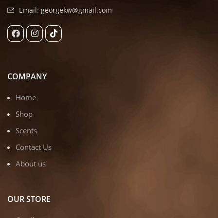
Email: georgekw@gmail.com
COMPANY
Home
Shop
Scents
Contact Us
About us
OUR STORE