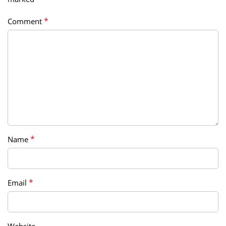
*
Comment
*
Name
*
Email