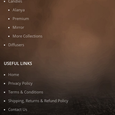
Candles
Alanya
Premium
Mirror
More Collections
Diffusers
USEFUL LINKS
Home
Privacy Policy
Terms & Conditions
Shipping, Returns & Refund Policy
Contact Us