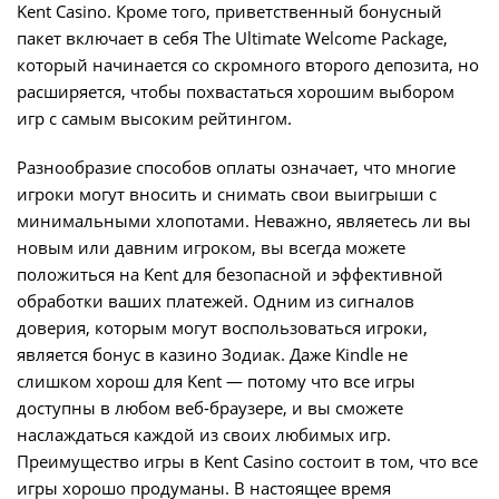
Kent Casino. Кроме того, приветственный бонусный
пакет включает в себя The Ultimate Welcome Package,
который начинается со скромного второго депозита, но
расширяется, чтобы похвастаться хорошим выбором
игр с самым высоким рейтингом.
Разнообразие способов оплаты означает, что многие
игроки могут вносить и снимать свои выигрыши с
минимальными хлопотами. Неважно, являетесь ли вы
новым или давним игроком, вы всегда можете
положиться на Kent для безопасной и эффективной
обработки ваших платежей. Одним из сигналов
доверия, которым могут воспользоваться игроки,
является бонус в казино Зодиак. Даже Kindle не
слишком хорош для Kent — потому что все игры
доступны в любом веб-браузере, и вы сможете
наслаждаться каждой из своих любимых игр.
Преимущество игры в Kent Casino состоит в том, что все
игры хорошо продуманы. В настоящее время