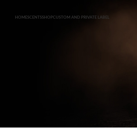
HOME
SCENTS
SHOP
CUSTOM AND PRIVATE LABEL