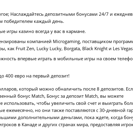
ругое; Наслаждайтесь депозитными бонусами 24/7 и ежедн
ым победителем каждый день.
е игры казино всегда у вас в кармане.
ензированы компанией Microgaming, поставщиком програм
ак Fruit Zen, Lucky Lucky, Borgata, Black Knight и Les Vegas
жность впервые играть в мобильные игры на своем телефо
до 400 евро на первый депозит!
олларов, который можно обналичить после 8 депозитов. Ес
венный бонус Match, Бонус за депозит Match, вы можете
те использовать, чтобы увеличить свой счет и выиграть бо
ые ежемесячно, но они также поставляются с 30-дневной га
большими дополнительными деньгами, пока ждете, когда бон
игроков в Канаде и других странах мира, предоставляя игро