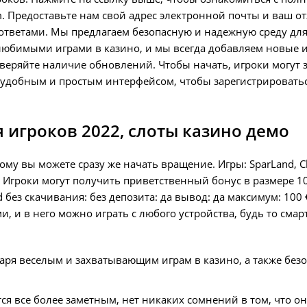
 Предоставьте нам свой адрес электронной почты и ваш от
ответами. Мы предлагаем безопасную и надежную среду дл
любимыми играми в казино, и мы всегда добавляем новые 
веряйте наличие обновлений. Чтобы начать, игроки могут 
 удобным и простым интерфейсом, чтобы зарегистрировать
 игроков 2022, слоты казино демо
ому вы можете сразу же начать вращение. Игры: SparLand, Cl
усы: Игроки могут получить приветственный бонус в размере 
d без скачивания: без депозита: да вывод: да максимум: 100 
 и в него можно играть с любого устройства, будь то смар
ря веселым и захватывающим играм в казино, а также без
я все более заметным, нет никаких сомнений в том, что о