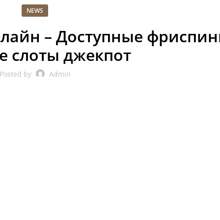
NEWS
лайн – Доступные фриспин
е слоты джекпот
Posted by
Admin