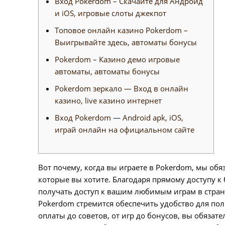
Вход Pokerdom – Скачайте для Андроид
и iOS, игровые слоты джекпот
Топовое онлайн казино Pokerdom –
Выигрывайте здесь, автоматы бонусы
Pokerdom – Казино демо игровые
автоматы, автоматы бонусы
Pokerdom зеркало — Вход в онлайн
казино, live казино интернет
Вход Pokerdom — Android apk, iOS,
играй онлайн на официальном сайте
Вот почему, когда вы играете в Pokerdom, мы обя
которые вы хотите. Благодаря прямому доступу к 
получать доступ к вашим любимым играм в стран
Pokerdom стремится обеспечить удобство для пол
оплаты до советов, от игр до бонусов, вы обяза