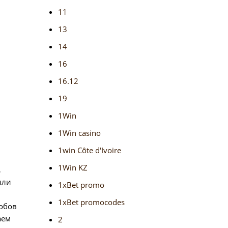
11
13
14
16
16.12
19
1Win
1Win casino
1win Côte d'Ivoire
1Win KZ
,
или
1xBet promo
1xBet promocodes
собов
аем
2