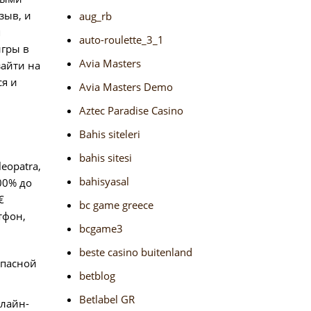
зыв, и
aug_rb
я
auto-roulette_3_1
игры в
Avia Masters
зайти на
ся и
Avia Masters Demo
Aztec Paradise Casino
Bahis siteleri
bahis sitesi
eopatra,
bahisyasal
100% до
€
bc game greece
тфон,
bcgame3
beste casino buitenland
опасной
betblog
Betlabel GR
нлайн-