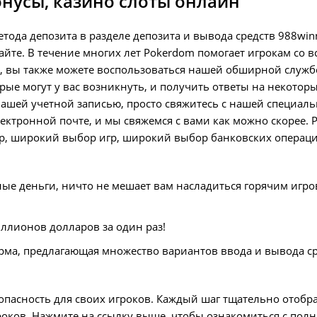
онусы, казино слоты онлайн
тода депозита в разделе депозита и вывода средств 988winn
сайте. В течение многих лет Pokerdom помогает игрокам со в
о, вы также можете воспользоваться нашей обширной служ
ые могут у вас возникнуть, и получить ответы на некотор
 вашей учетной записью, просто свяжитесь с нашей специал
ектронной почте, и мы свяжемся с вами как можно скорее. 
гр, широкий выбор игр, широкий выбор банковских операц
ьные деньги, ничто не мешает вам насладиться горячим игр
иллионов долларов за один раз!
рма, предлагающая множество вариантов ввода и вывода ср
опасность для своих игроков. Каждый шаг тщательно отобр
роков. Нажмите на ссылку выше, чтобы ознакомиться с пол