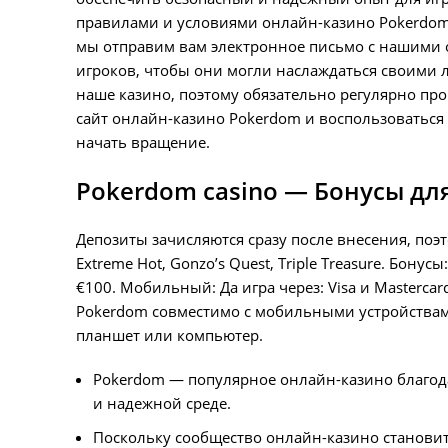
правилами и условиями онлайн-казино Pokerdom.
мы отправим вам электронное письмо с нашими 
игроков, чтобы они могли наслаждаться своими 
наше казино, поэтому обязательно регулярно про
сайт онлайн-казино Pokerdom и воспользоваться
начать вращение.
Pokerdom casino — Бонусы для
Депозиты зачисляются сразу после внесения, поэт
Extreme Hot, Gonzo’s Quest, Triple Treasure. Бон
€100. Мобильный: Да игра через: Visa и Mastercar
Pokerdom совместимо с мобильными устройствами,
планшет или компьютер.
Pokerdom — популярное онлайн-казино благода
и надежной среде.
Поскольку сообщество онлайн-казино становитс