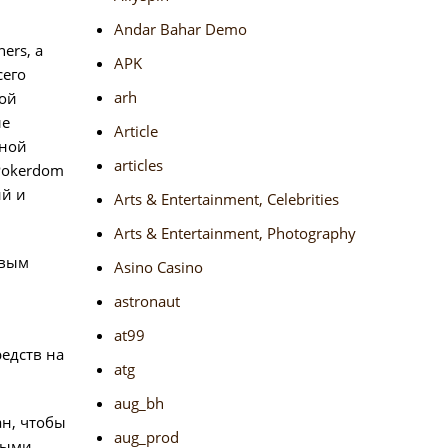
Andar Bahar Demo
ers, а
APK
сего
arh
бой
ые
Article
ьной
articles
Pokerdom
ий и
Arts & Entertainment, Celebrities
Arts & Entertainment, Photography
овым
Asino Casino
astronaut
at99
едств на
atg
aug_bh
ан, чтобы
aug_prod
ными