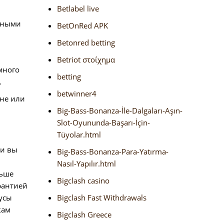
Betlabel live
евными
BetOnRed APK
Betonred betting
Betriot στοίχημα
много
betting
.
betwinner4
не или
Big-Bass-Bonanza-İle-Dalgaları-Aşın-
Slot-Oyununda-Başarı-İçin-
Tüyolar.html
ли вы
Big-Bass-Bonanza-Para-Yatırma-
Nasıl-Yapılır.html
льше
Bigclash casino
рантией
усы
Bigclash Fast Withdrawals
кам
Bigclash Greece