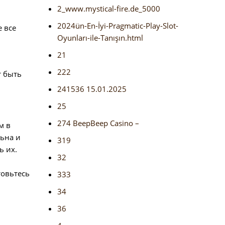
2_www.mystical-fire.de_5000
2024ün-En-İyi-Pragmatic-Play-Slot-
е все
Oyunları-ile-Tanışın.html
21
222
т быть
241536 15.01.2025
25
274 BeepBeep Casino –
м в
ьна и
319
ь их.
32
товьтесь
333
34
36