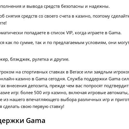
пополнения и вывода средств безопасны и надежны.
снятия средств со своего счета в казино, поэтому сделайт
те!
матически попадаете в список VIP, когда играете в Gama.
 как по сумме, так и по предлагаемым условиям, они могу
ер, блэкджек, рулетка и другие.
игроком на спортивных ставках в Вегасе или заядлым игроко
онлайн-казино в Gama сегодня. Служба поддержки Gama сил
ах внесения депозита, прежде чем вас попросят подтвердит
зие игр: более 500 игр казино, включая игровые автоматы,
те из нашего впечатляющего выбора различных игр и приго
я сделать свою первую ставку!
ддержки Gama