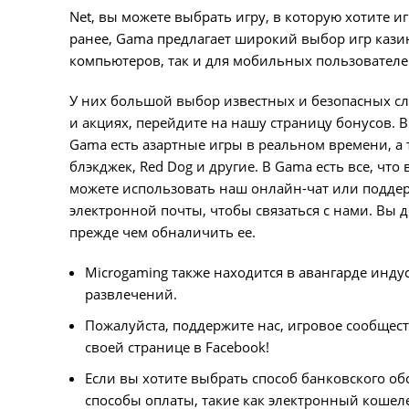
Net, вы можете выбрать игру, в которую хотите и
ранее, Gama предлагает широкий выбор игр казин
компьютеров, так и для мобильных пользователе
У них большой выбор известных и безопасных сл
и акциях, перейдите на нашу страницу бонусов. 
Gama есть азартные игры в реальном времени, а 
блэкджек, Red Dog и другие. В Gama есть все, чт
можете использовать наш онлайн-чат или поддер
электронной почты, чтобы связаться с нами. Вы д
прежде чем обналичить ее.
Microgaming также находится в авангарде инду
развлечений.
Пожалуйста, поддержите нас, игровое сообщес
своей странице в Facebook!
Если вы хотите выбрать способ банковского о
способы оплаты, такие как электронный кошел