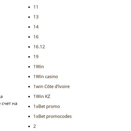
11
13
14
16
16.12
19
1Win
1Win casino
1win Côte d'Ivoire
на
1Win KZ
 счет на
1xBet promo
1xBet promocodes
2