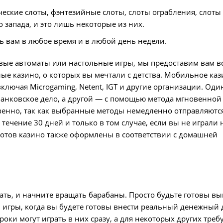
ческие слоты, фэнтезийные слоты, слоты ограбления, слоты
 запада, и это лишь некоторые из них.
 вам в любое время и в любой день недели.
вые автоматы или настольные игры, мы предоставим вам в
ые казино, о которых вы мечтали с детства. Мобильное ка
лючая Microgaming, Netent, IGT и другие организации. Оди
анковское дело, а другой — с помощью метода мгновенной
венно, так как выбранные методы немедленно отправляютс
течение 30 дней и только в том случае, если вы не играли 
лотов казино также оформлены в соответствии с домашней
ать, и начните вращать барабаны. Просто будьте готовы в
игры, когда вы будете готовы внести реальный денежный 
оки могут играть в них сразу, а для некоторых других треб