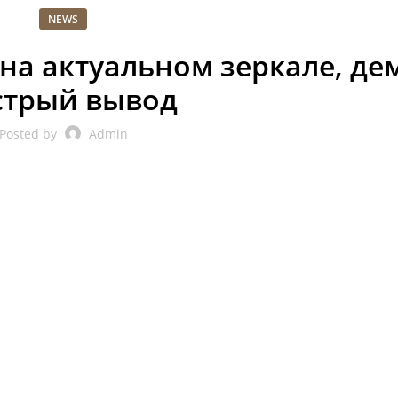
NEWS
на актуальном зеркале, де
стрый вывод
Posted by
Admin