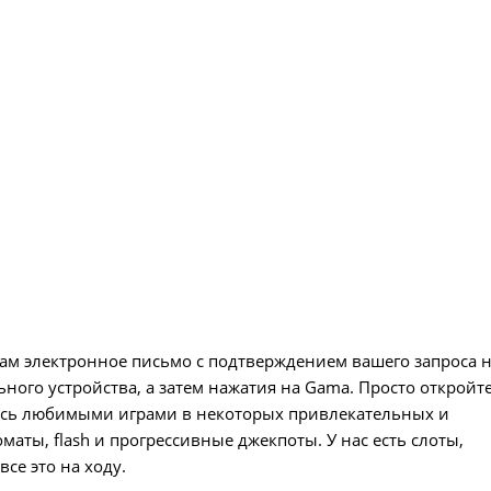
вам электронное письмо с подтверждением вашего запроса 
ного устройства, а затем нажатия на Gama. Просто откройте
тесь любимыми играми в некоторых привлекательных и
маты, flash и прогрессивные джекпоты. У нас есть слоты,
се это на ходу.