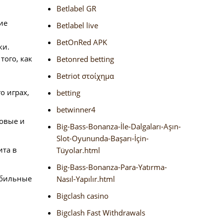
Betlabel GR
ие
Betlabel live
BetOnRed APK
ки.
того, как
Betonred betting
Betriot στοίχημα
о играх,
betting
betwinner4
новые и
Big-Bass-Bonanza-İle-Dalgaları-Aşın-
Slot-Oyununda-Başarı-İçin-
ита в
Tüyolar.html
Big-Bass-Bonanza-Para-Yatırma-
обильные
Nasıl-Yapılır.html
Bigclash casino
Bigclash Fast Withdrawals