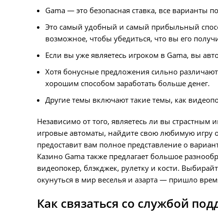
Gama — это безопасная ставка, все варианты 
Это самый удобный и самый прибыльный способ 
возможное, чтобы убедиться, что вы его получи
Если вы уже являетесь игроком в Gama, вы авто
Хотя бонусные предложения сильно различаются
хорошим способом заработать больше денег.
Другие темы включают такие темы, как видеопок
Независимо от того, являетесь ли вы страстным 
игровые автоматы, найдите свою любимую игру 
предоставит вам полное представление о вариант
Казино Gama также предлагает большое разнообра
видеопокер, блэкджек, рулетку и кости. Выбирай
окунуться в мир веселья и азарта — пришло врем
Как связаться со службой по