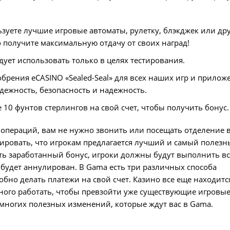
ьзуете лучшие игровые автоматы, рулетку, блэкджек или др
 получите максимальную отдачу от своих наград!
ует использовать только в целях тестирования.
обрения eCASINO «Sealed-Seal» для всех наших игр и прилож
дежность, безопасность и надежность.
 10 фунтов стерлингов на свой счет, чтобы получить бонус.
операций, вам не нужно звонить или посещать отделение 
нтировать, что игрокам предлагается лучший и самый полезн
ять заработанный бонус, игроки должны будут выполнить вс
 будет аннулирован. В Gama есть три различных способа
обно делать платежи на свой счет. Казино все еще находитс
много работать, чтобы превзойти уже существующие игровы
 многих полезных изменений, которые ждут вас в Gama.