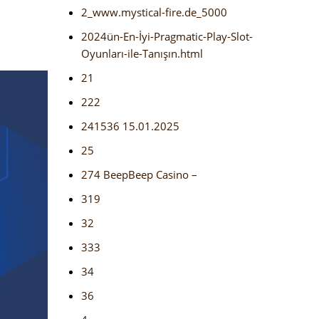
2_www.mystical-fire.de_5000
2024ün-En-İyi-Pragmatic-Play-Slot-
Oyunları-ile-Tanışın.html
21
222
241536 15.01.2025
25
274 BeepBeep Casino –
319
32
333
34
36