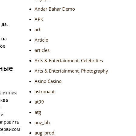
Andar Bahar Demo
APK
 да,
arh
 на
Article
гое
articles
Arts & Entertainment, Celebrities
нные
Arts & Entertainment, Photography
Asino Casino
astronaut
 длинная
уква
at99
я
atg
 и
аправить
aug_bh
 сервисом
aug_prod