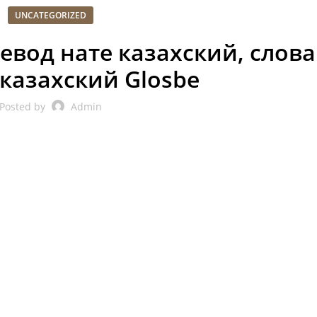
UNCATEGORIZED
евод нате казахский, слов
 казахский Glosbe
Posted by
Admin