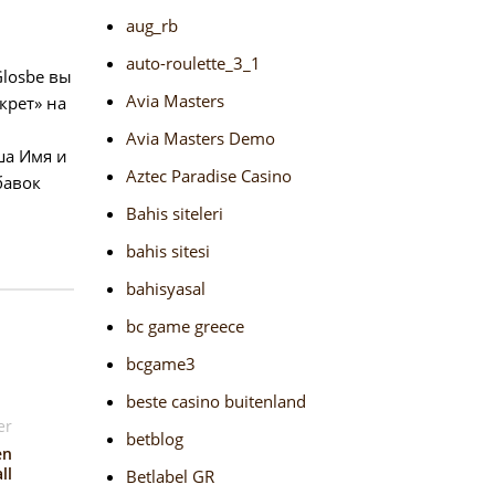
aug_rb
auto-roulette_3_1
losbe вы
Avia Masters
крет» на
Avia Masters Demo
ша Имя и
Aztec Paradise Casino
бавок
Bahis siteleri
bahis sitesi
bahisyasal
bc game greece
bcgame3
beste casino buitenland
er
betblog
en
ll
Betlabel GR