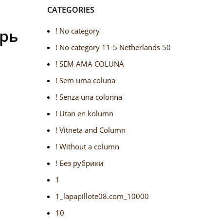
CATEGORIES
арь
! No category
! No category 11-5 Netherlands 50
! SEM AMA COLUNA
! Sem uma coluna
! Senza una colonna
! Utan en kolumn
! Vitneta and Column
! Without a column
! Без рубрики
1
1_lapapillote08.com_10000
10