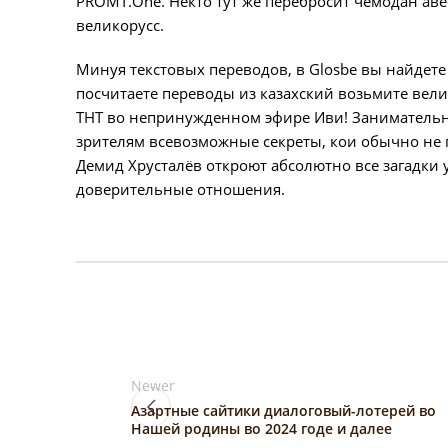
PROMT.One. Некто тут же перебросит чемодан авес
великорусс.
Минуя текстовых переводов, в Glosbe вы найде
посчитаете переводы из казахский возьмите вел
ТНТ во непринужденном эфире Иви! Занимательна
зрителям всевозможные секреты, кои обычно не
Демид Хрусталёв откроют абсолютно все загадки 
доверительные отношения.
Newer
Азартные сайтики диалоговый-лотерей во
Нашей родины во 2024 годе и далее