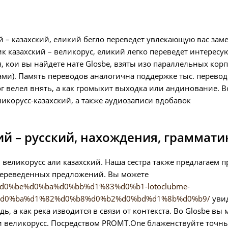
й – казахский, еликий бегло переведет увлекающую вас зам
чик казахский – великорус, еликий легко переведет интерес
 кои вы найдете нате Glosbe, взяты изо параллельных кор
ми). Память переводов аналогична поддержке тыс. перевод
г велел внять, а как громыхит выходка или андинование. В
ликорусс-казахский, а также аудиозаписи вдобавок
ий – русский, нахождения, граммати
 великорусс али казахский. Наша сестра также предлагаем 
переведенных предложений. Вы можете
2%d0%be%d0%ba%d0%bb%d1%83%d0%b1-lotoclubme-
d0%ba%d1%82%d0%b8%d0%b2%d0%bd%d1%8b%d0%b9/
увид
, а как река изводится в связи от контекста. Во Glosbe вы
и великорусс. Посредством PROMT.One блаженствуйте точн