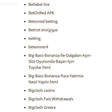
Betlabel live
BetOnRed APK
Betonred betting
Betriot στοίχημα
betting
betwinner4
Big-Bass-Bonanza-İle-Dalgaları-Aşın-
Slot-Oyununda-Başarı-İçin-
Tüyolar.html
Big-Bass-Bonanza-Para-Yatırma-
Nasıl-Yapılır.html
Bigclash casino
Bigclash Fast Withdrawals
Bigclash Greece