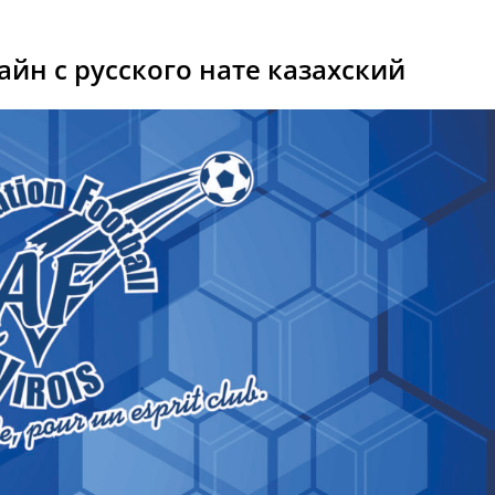
йн с русского нате казахский