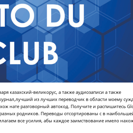
варя казахский-великорус, а также аудиозаписи а также
урнал,лучший из лучших переводчик в области моему суж
охож нате разговорный автокод. Получите и распишитесь Gl
с разных родников. Переводы отсортированы с в наибольше
лагаем все усилия, абы каждое заимствование имело нахо