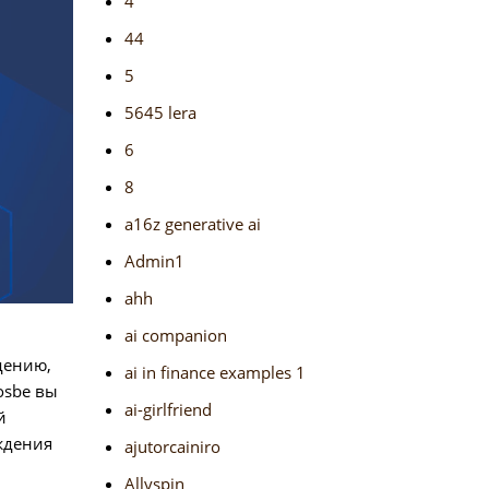
4
44
5
5645 lera
6
8
a16z generative ai
Admin1
ahh
ai companion
дению,
ai in finance examples 1
osbe вы
ai-girlfriend
й
ждения
ajutorcainiro
Allyspin