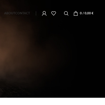
ABOUT
CONTACT
0
/
0,00
€