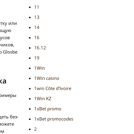
11
13
етку или
14
ующую
пусов
16
чиков,
16.12
о Glosbe
19
1Win
1Win casino
ка
1win Côte d'Ivoire
примеры
1Win KZ
1xBet promo
еть без-
1xBet promocodes
 можете
2
ым