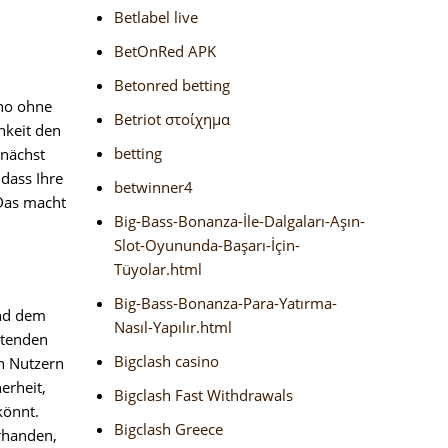
Betlabel live
BetOnRed APK
Betonred betting
ino ohne
Betriot στοίχημα
hkeit den
betting
unächst
dass Ihre
betwinner4
 Das macht
Big-Bass-Bonanza-İle-Dalgaları-Aşın-
Slot-Oyununda-Başarı-İçin-
Tüyolar.html
Big-Bass-Bonanza-Para-Yatırma-
ind dem
Nasıl-Yapılır.html
eltenden
Bigclash casino
n Nutzern
erheit,
Bigclash Fast Withdrawals
könnt.
Bigclash Greece
orhanden,