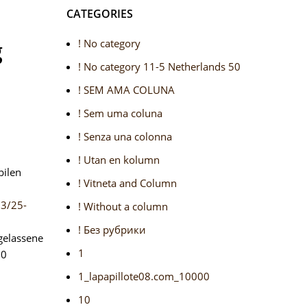
CATEGORIES
g
! No category
! No category 11-5 Netherlands 50
! SEM AMA COLUNA
! Sem uma coluna
! Senza una colonna
! Utan en kolumn
bilen
! Vitneta and Column
03/25-
! Without a column
! Без рубрики
gelassene
1
00
1_lapapillote08.com_10000
10