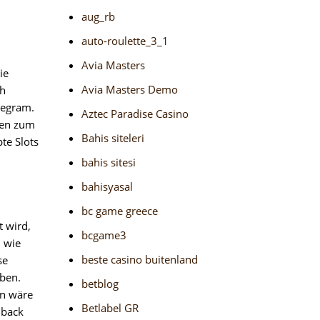
aug_rb
auto-roulette_3_1
Avia Masters
ie
Avia Masters Demo
ch
legram.
Aztec Paradise Casino
gen zum
Bahis siteleri
te Slots
bahis sitesi
bahisyasal
bc game greece
t wird,
bcgame3
n wie
beste casino buitenland
se
oben.
betblog
in wäre
Betlabel GR
hback