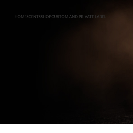
HOME
SCENTS
SHOP
CUSTOM AND PRIVATE LABEL