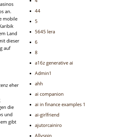
4
Casinos
44
os an.
e mobile
5
Karibik
5645 lera
nem Land
mit dieser
6
g auf
8
a16z generative ai
Admin1
ahh
zenz eher
ai companion
g
ai in finance examples 1
gen die
os und
ai-girlfriend
dem gibt
ajutorcainiro
Allyspin
.