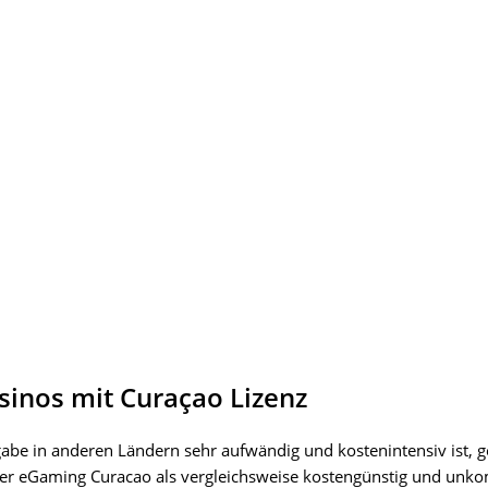
sinos mit Curaçao Lizenz
abe in anderen Ländern sehr aufwändig und kostenintensiv ist, ge
 der eGaming Curacao als vergleichsweise kostengünstig und unkom