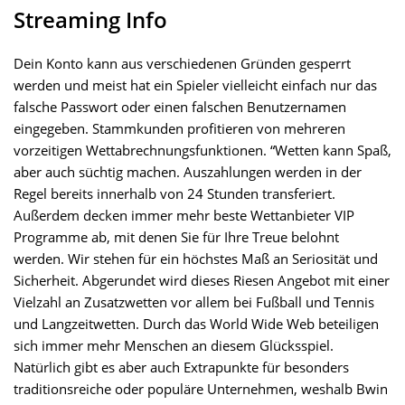
Streaming Info
Dein Konto kann aus verschiedenen Gründen gesperrt
werden und meist hat ein Spieler vielleicht einfach nur das
falsche Passwort oder einen falschen Benutzernamen
eingegeben. Stammkunden profitieren von mehreren
vorzeitigen Wettabrechnungsfunktionen. “Wetten kann Spaß,
aber auch süchtig machen. Auszahlungen werden in der
Regel bereits innerhalb von 24 Stunden transferiert.
Außerdem decken immer mehr beste Wettanbieter VIP
Programme ab, mit denen Sie für Ihre Treue belohnt
werden. Wir stehen für ein höchstes Maß an Seriosität und
Sicherheit. Abgerundet wird dieses Riesen Angebot mit einer
Vielzahl an Zusatzwetten vor allem bei Fußball und Tennis
und Langzeitwetten. Durch das World Wide Web beteiligen
sich immer mehr Menschen an diesem Glücksspiel.
Natürlich gibt es aber auch Extrapunkte für besonders
traditionsreiche oder populäre Unternehmen, weshalb Bwin