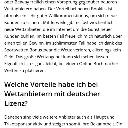
oder Betway freilich einen Vorsprung gegenüber neueren
Wettanbietern haben. Der Vorteil bei neuen Bookies ist
oftmals ein sehr guter Willkommensbonus, um sich neue
Kunden zu sichern. Mittlerweile gibt es fast wöchentlich
neue Wettanbieter, die im Internet um die Gunst neuer
Kunden buhlen. Im besten Fall freue ich mich natürlich über
einen tollen Gewinn, im schlimmsten Fall habe ich dank des
Sportwetten Bonus zwar die Wette verloren, allerdings kein
Geld. Das große Wettangebot kann sich sehen lassen.
Eigentlich ist es ganz leicht, bei einem Online Buchmacher
Wetten zu platzieren.
Welche Vorteile habe ich bei
Wettanbietern mit deutscher
Lizenz?
Daneben sind viele weitere Anbieter auch als Haupt und
Trikotsponsor aktiv und steigern somit ihre Bekanntheit. Ein