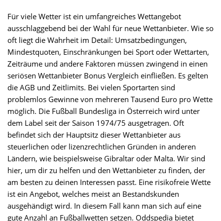
Für viele Wetter ist ein umfangreiches Wettangebot
ausschlaggebend bei der Wahl für neue Wettanbieter. Wie so
oft liegt die Wahrheit im Detail: Umsatzbedingungen,
Mindestquoten, Einschränkungen bei Sport oder Wettarten,
Zeiträume und andere Faktoren müssen zwingend in einen
seriösen Wettanbieter Bonus Vergleich einfließen. Es gelten
die AGB und Zeitlimits. Bei vielen Sportarten sind
problemlos Gewinne von mehreren Tausend Euro pro Wette
möglich. Die Fußball Bundesliga in Österreich wird unter
dem Label seit der Saison 1974/75 ausgetragen. Oft
befindet sich der Hauptsitz dieser Wettanbieter aus
steuerlichen oder lizenzrechtlichen Gründen in anderen
Ländern, wie beispielsweise Gibraltar oder Malta. Wir sind
hier, um dir zu helfen und den Wettanbieter zu finden, der
am besten zu deinen Interessen passt. Eine risikofreie Wette
ist ein Angebot, welches meist an Bestandskunden
ausgehändigt wird. In diesem Fall kann man sich auf eine
gute Anzahl an Fußballwetten setzen. Oddspedia bietet