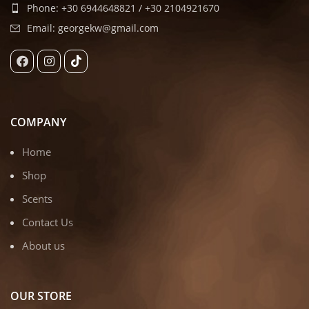
Phone: +30 6944648821 / +30 2104921670
Email: georgekw@gmail.com
COMPANY
Home
Shop
Scents
Contact Us
About us
OUR STORE