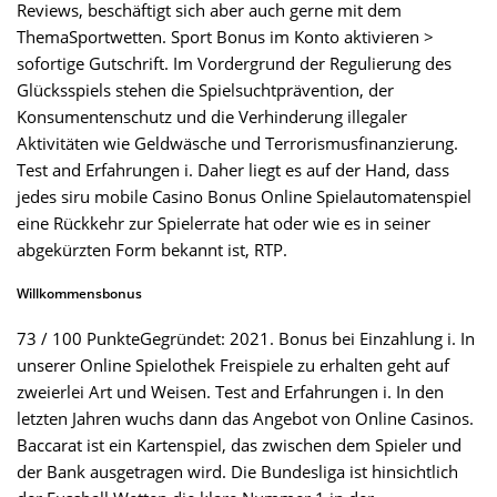
Reviews, beschäftigt sich aber auch gerne mit dem
ThemaSportwetten. Sport Bonus im Konto aktivieren >
sofortige Gutschrift. Im Vordergrund der Regulierung des
Glücksspiels stehen die Spielsuchtprävention, der
Konsumentenschutz und die Verhinderung illegaler
Aktivitäten wie Geldwäsche und Terrorismusfinanzierung.
Test and Erfahrungen i. Daher liegt es auf der Hand, dass
jedes siru mobile Casino Bonus Online Spielautomatenspiel
eine Rückkehr zur Spielerrate hat oder wie es in seiner
abgekürzten Form bekannt ist, RTP.
Willkommensbonus
73 / 100 PunkteGegründet: 2021. Bonus bei Einzahlung i. In
unserer Online Spielothek Freispiele zu erhalten geht auf
zweierlei Art und Weisen. Test and Erfahrungen i. In den
letzten Jahren wuchs dann das Angebot von Online Casinos.
Baccarat ist ein Kartenspiel, das zwischen dem Spieler und
der Bank ausgetragen wird. Die Bundesliga ist hinsichtlich