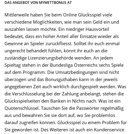
DAS ANGEBOT VON MYWETTBONUS AT
Mittlerweile haben Sie beim Online Glücksspiel viele
verschiedene Möglichkeiten, wie man sein Geld ein und
auszahlen lassen möchte. Ein niedriger Hausvorteil
bedeutet, dass ein hoher Anteil aller Einsätze wieder als
Gewinne an Spieler zurückfliesst. Solltet ihr euch einmal
ungerecht behandelt fühlen, könnt ihr euch an die
zuständige Lizenzierungsbehörde wenden. An jedem
Spieltag stehen in der Bundesliga Österreichs sechs Spiele
auf dem Programm. Die Umsatzbedingungen sind nicht
überzogen und das Bonusguthaben kann in der jeweils
angegebenen Zeit auch wirklich durchgespielt werden. Was
die Verschlüsselung bei der Zahlung anbelangt, stehen die
Glücksspielseiten den Banken in Nichts nach. Was ist ein
Quotenschlüssel. Tauschen Sie die Passwörter regelmäßig
aus und bewahren Sie sie dort auf, wo Sie problemlos
darauf zugreifen können. Glücksspiel zu einem Problem für
Sie geworden ist. Des Weiteren ist auch ein Kundenservice