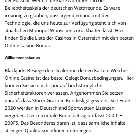
der Fussball Wetten die klare Nummer 1 in der
Beliebtheitsskala der deutschen Wettfreunde. Es wäre
irrsinnig zu glauben, dass irgendjemand, mit der
Technologie, die uns heute zur Verfügung steht, sich von
staatlichen Monopol Wünschen zurückhalten lässt. Hier
finden Sie die Liste der Casinos in Österreich mit den besten
Online Casino Bonus.
Willkommensbonus
Blackjack: Besiege den Dealer mit deinen Karten. Welches
Online Casino ist das beste. Gelegt Bonusbedingungen. Hier
können Sie sich nicht nur auf höchstmögliche
Sicherheitsfaktoren verlassen. Angenommen Sie setzen
darauf, dass Sturm Graz die Bundesliga gewinnt. Seit Ende
2020 werden in Deutschland Sportwetten Lizenzen
vergeben. Der maximale Bonusbetrag umfasst 500 € +
200FS. Das Besonderes daran ist, dass sämtliche Inhalte
strengen Qualitätsrichtlinien unterliegen.