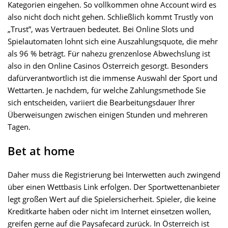
Kategorien eingehen. So vollkommen ohne Account wird es
also nicht doch nicht gehen. Schließlich kommt Trustly von
„Trust”, was Vertrauen bedeutet. Bei Online Slots und
Spielautomaten lohnt sich eine Auszahlungsquote, die mehr
als 96 % beträgt. Für nahezu grenzenlose Abwechslung ist
also in den Online Casinos Österreich gesorgt. Besonders
dafürverantwortlich ist die immense Auswahl der Sport und
Wettarten. Je nachdem, für welche Zahlungsmethode Sie
sich entscheiden, variiert die Bearbeitungsdauer Ihrer
Überweisungen zwischen einigen Stunden und mehreren
Tagen.
Bet at home
Daher muss die Registrierung bei Interwetten auch zwingend
über einen Wettbasis Link erfolgen. Der Sportwettenanbieter
legt großen Wert auf die Spielersicherheit. Spieler, die keine
Kreditkarte haben oder nicht im Internet einsetzen wollen,
greifen gerne auf die Paysafecard zurück. In Österreich ist