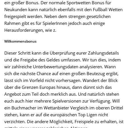
ein großer Bonus. Der normale Sportwetten Bonus für
Neukunden kann natürlich ebenfalls mit den Fußball Wetten
freigespielt werden. Neben dem strengen gesetzlichen
Rahmen gibt es für SpielerInnen jedoch auch einige
Herausforderungen, wie z.
Willkommensbonus
Dieser Schritt kann die Überprüfung eurer Zahlungsdetails
und die Freigabe des Geldes umfassen. Wir tun dies, indem
wir zahlreiche Unterbewertungsdaten analysieren. Wann
sich die nächste Chance auf einen großen Beutezug ergibt,
lässt sich im Vorfeld nicht vorhersagen. Wandert der Blick
über die Grenzen Europas hinaus, dann dünnt sich das
Angebot zum Teil doch merklich aus. Und natürlich stehen
euch auch hier mehrere Spielversionen zur Verfügung. Will
ein Buchmacher im Wettanbieter Vergleich im oberen Drittel
stehen, kann er auf die europäischen Top Ligen nicht
verzichten. Die andere Möglichkeit, Freispiele zu erhalten, ist