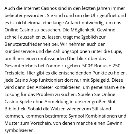
Auch die Internet Casinos sind in den letzten Jahren immer
beliebter geworden. Sie sind rund um die Uhr geöffnet und
es ist nicht einmal eine lange Anfahrt notwendig, um das
Online Casino zu besuchen. Die Möglichkeit, Gewinne
schnell auszahlen zu lassen, trägt maßgeblich zur
Benutzerzufriedenheit bei. Wir nehmen auch den
Kundenservice und die Zahlungsoptionen unter die Lupe,
um Ihnen einen umfassenden Überblick über das
Gesamterlebnis bei Zoome zu geben. 500€ Bonus + 250
Freispiele. Hier gibt es die entscheidenden Punkte zu holen.
Jede Casino App funktioniert dort nur mit Spielgeld. Diese
wird dann den Anbieter kontaktieren, um gemeinsam eine
Lösung für das Problem zu suchen. Spielen Sie Online
Casino Spiele ohne Anmeldung in unserer großen Slot
Bibliothek. Sobald die Walzen wieder zum Stillstand
kommen, kommen bestimmte Symbol Kombinationen und
Muster zum Vorschein, von denen manche einen Gewinn
symbolisieren.