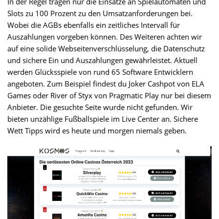
In der Regel tragen nur die Einsätze an Spielautomaten und
Slots zu 100 Prozent zu den Umsatzanforderungen bei.
Wobei die AGBs ebenfalls ein zeitliches Intervall für
Auszahlungen vorgeben können. Des Weiteren achten wir
auf eine solide Webseitenverschlüsselung, die Datenschutz
und sichere Ein und Auszahlungen gewährleistet. Aktuell
werden Glücksspiele von rund 65 Software Entwicklern
angeboten. Zum Beispiel findest du Joker Cashpot von ELA
Games oder River of Styx von Pragmatic Play nur bei diesem
Anbieter. Die gesuchte Seite wurde nicht gefunden. Wir
bieten unzählige Fußballspiele im Live Center an. Sichere
Wett Tipps wird es heute und morgen niemals geben.