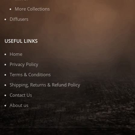
More Collections
Diffusers
USEFUL LINKS
Home
Privacy Policy
Terms & Conditions
Shipping, Returns & Refund Policy
Contact Us
About us