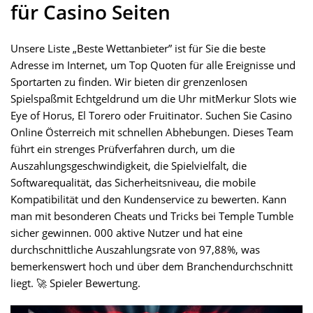
für Casino Seiten
Unsere Liste „Beste Wettanbieter” ist für Sie die beste
Adresse im Internet, um Top Quoten für alle Ereignisse und
Sportarten zu finden. Wir bieten dir grenzenlosen
Spielspaßmit Echtgeldrund um die Uhr mitMerkur Slots wie
Eye of Horus, El Torero oder Fruitinator. Suchen Sie Casino
Online Österreich mit schnellen Abhebungen. Dieses Team
führt ein strenges Prüfverfahren durch, um die
Auszahlungsgeschwindigkeit, die Spielvielfalt, die
Softwarequalität, das Sicherheitsniveau, die mobile
Kompatibilität und den Kundenservice zu bewerten. Kann
man mit besonderen Cheats und Tricks bei Temple Tumble
sicher gewinnen. 000 aktive Nutzer und hat eine
durchschnittliche Auszahlungsrate von 97,88%, was
bemerkenswert hoch und über dem Branchendurchschnitt
liegt. 🚀 Spieler Bewertung.