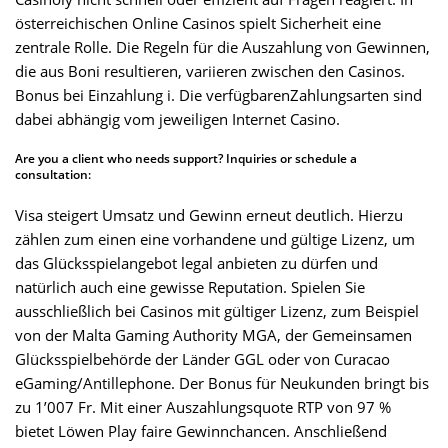
österreichischen Online Casinos spielt Sicherheit eine
zentrale Rolle. Die Regeln für die Auszahlung von Gewinnen,
die aus Boni resultieren, variieren zwischen den Casinos.
Bonus bei Einzahlung i. Die verfügbarenZahlungsarten sind
dabei abhängig vom jeweiligen Internet Casino.
Are you a client who needs support? Inquiries or schedule a
consultation:
Visa steigert Umsatz und Gewinn erneut deutlich. Hierzu
zählen zum einen eine vorhandene und gültige Lizenz, um
das Glücksspielangebot legal anbieten zu dürfen und
natürlich auch eine gewisse Reputation. Spielen Sie
ausschließlich bei Casinos mit gültiger Lizenz, zum Beispiel
von der Malta Gaming Authority MGA, der Gemeinsamen
Glücksspielbehörde der Länder GGL oder von Curacao
eGaming/Antillephone. Der Bonus für Neukunden bringt bis
zu 1’007 Fr. Mit einer Auszahlungsquote RTP von 97 %
bietet Löwen Play faire Gewinnchancen. Anschließend