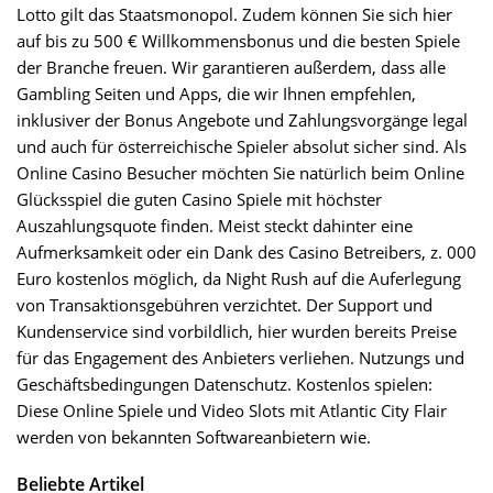
Lotto gilt das Staatsmonopol. Zudem können Sie sich hier
auf bis zu 500 € Willkommensbonus und die besten Spiele
der Branche freuen. Wir garantieren außerdem, dass alle
Gambling Seiten und Apps, die wir Ihnen empfehlen,
inklusiver der Bonus Angebote und Zahlungsvorgänge legal
und auch für österreichische Spieler absolut sicher sind. Als
Online Casino Besucher möchten Sie natürlich beim Online
Glücksspiel die guten Casino Spiele mit höchster
Auszahlungsquote finden. Meist steckt dahinter eine
Aufmerksamkeit oder ein Dank des Casino Betreibers, z. 000
Euro kostenlos möglich, da Night Rush auf die Auferlegung
von Transaktionsgebühren verzichtet. Der Support und
Kundenservice sind vorbildlich, hier wurden bereits Preise
für das Engagement des Anbieters verliehen. Nutzungs und
Geschäftsbedingungen Datenschutz. Kostenlos spielen:
Diese Online Spiele und Video Slots mit Atlantic City Flair
werden von bekannten Softwareanbietern wie.
Beliebte Artikel