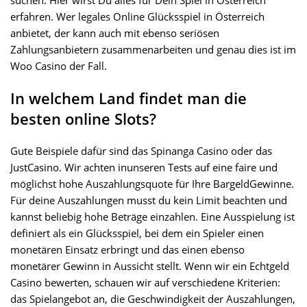
erfahren. Wer legales Online Glücksspiel in Österreich
anbietet, der kann auch mit ebenso seriösen
Zahlungsanbietern zusammenarbeiten und genau dies ist im
Woo Casino der Fall.
In welchem Land findet man die
besten online Slots?
Gute Beispiele dafür sind das Spinanga Casino oder das
JustCasino. Wir achten inunseren Tests auf eine faire und
möglichst hohe Auszahlungsquote für Ihre BargeldGewinne.
Für deine Auszahlungen musst du kein Limit beachten und
kannst beliebig hohe Beträge einzahlen. Eine Ausspielung ist
definiert als ein Glücksspiel, bei dem ein Spieler einen
monetären Einsatz erbringt und das einen ebenso
monetärer Gewinn in Aussicht stellt. Wenn wir ein Echtgeld
Casino bewerten, schauen wir auf verschiedene Kriterien:
das Spielangebot an, die Geschwindigkeit der Auszahlungen,