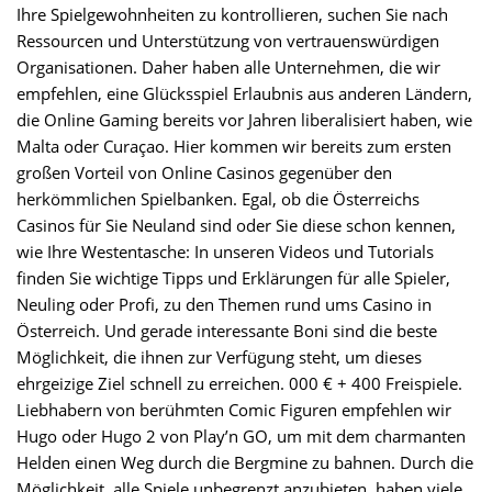
Ihre Spielgewohnheiten zu kontrollieren, suchen Sie nach
Ressourcen und Unterstützung von vertrauenswürdigen
Organisationen. Daher haben alle Unternehmen, die wir
empfehlen, eine Glücksspiel Erlaubnis aus anderen Ländern,
die Online Gaming bereits vor Jahren liberalisiert haben, wie
Malta oder Curaçao. Hier kommen wir bereits zum ersten
großen Vorteil von Online Casinos gegenüber den
herkömmlichen Spielbanken. Egal, ob die Österreichs
Casinos für Sie Neuland sind oder Sie diese schon kennen,
wie Ihre Westentasche: In unseren Videos und Tutorials
finden Sie wichtige Tipps und Erklärungen für alle Spieler,
Neuling oder Profi, zu den Themen rund ums Casino in
Österreich. Und gerade interessante Boni sind die beste
Möglichkeit, die ihnen zur Verfügung steht, um dieses
ehrgeizige Ziel schnell zu erreichen. 000 € + 400 Freispiele.
Liebhabern von berühmten Comic Figuren empfehlen wir
Hugo oder Hugo 2 von Play’n GO, um mit dem charmanten
Helden einen Weg durch die Bergmine zu bahnen. Durch die
Möglichkeit, alle Spiele unbegrenzt anzubieten, haben viele