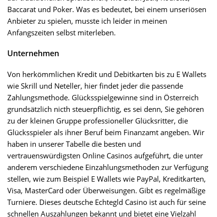
Baccarat und Poker. Was es bedeutet, bei einem unseriösen
Anbieter zu spielen, musste ich leider in meinen
Anfangszeiten selbst miterleben.
Unternehmen
Von herkömmlichen Kredit und Debitkarten bis zu E Wallets
wie Skrill und Neteller, hier findet jeder die passende
Zahlungsmethode. Glücksspielgewinne sind in Österreich
grundsätzlich nicth steuerpflichtig, es sei denn, Sie gehören
zu der kleinen Gruppe professioneller Glücksritter, die
Glücksspieler als ihner Beruf beim Finanzamt angeben. Wir
haben in unserer Tabelle die besten und
vertrauenswürdigsten Online Casinos aufgeführt, die unter
anderem verschiedene Einzahlungsmethoden zur Verfügung
stellen, wie zum Beispiel E Wallets wie PayPal, Kreditkarten,
Visa, MasterCard oder Überweisungen. Gibt es regelmäßige
Turniere. Dieses deutsche Echtegld Casino ist auch für seine
schnellen Auszahlungen bekannt und bietet eine Vielzahl