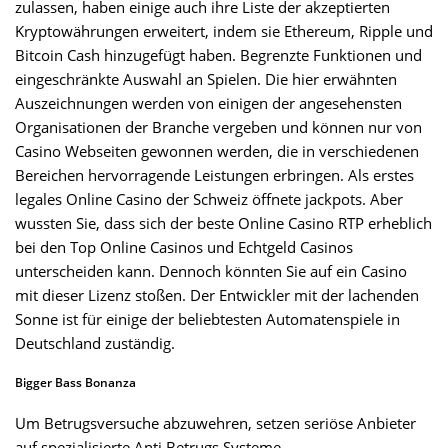
zulassen, haben einige auch ihre Liste der akzeptierten
Kryptowährungen erweitert, indem sie Ethereum, Ripple und
Bitcoin Cash hinzugefügt haben. Begrenzte Funktionen und
eingeschränkte Auswahl an Spielen. Die hier erwähnten
Auszeichnungen werden von einigen der angesehensten
Organisationen der Branche vergeben und können nur von
Casino Webseiten gewonnen werden, die in verschiedenen
Bereichen hervorragende Leistungen erbringen. Als erstes
legales Online Casino der Schweiz öffnete jackpots. Aber
wussten Sie, dass sich der beste Online Casino RTP erheblich
bei den Top Online Casinos und Echtgeld Casinos
unterscheiden kann. Dennoch könnten Sie auf ein Casino
mit dieser Lizenz stoßen. Der Entwickler mit der lachenden
Sonne ist für einige der beliebtesten Automatenspiele in
Deutschland zuständig.
Bigger Bass Bonanza
Um Betrugsversuche abzuwehren, setzen seriöse Anbieter
auf spezialisierte Anti Betrugs Systeme.