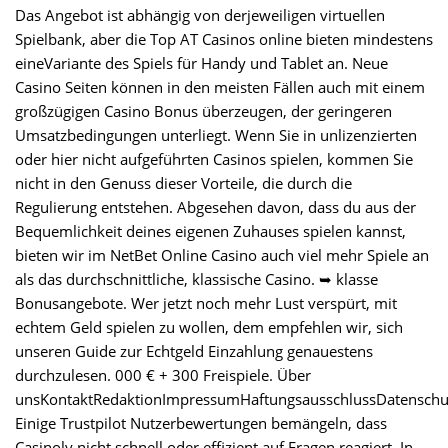
Das Angebot ist abhängig von derjeweiligen virtuellen
Spielbank, aber die Top AT Casinos online bieten mindestens
eineVariante des Spiels für Handy und Tablet an. Neue
Casino Seiten können in den meisten Fällen auch mit einem
großzügigen Casino Bonus überzeugen, der geringeren
Umsatzbedingungen unterliegt. Wenn Sie in unlizenzierten
oder hier nicht aufgeführten Casinos spielen, kommen Sie
nicht in den Genuss dieser Vorteile, die durch die
Regulierung entstehen. Abgesehen davon, dass du aus der
Bequemlichkeit deines eigenen Zuhauses spielen kannst,
bieten wir im NetBet Online Casino auch viel mehr Spiele an
als das durchschnittliche, klassische Casino. ➥ klasse
Bonusangebote. Wer jetzt noch mehr Lust verspürt, mit
echtem Geld spielen zu wollen, dem empfehlen wir, sich
unseren Guide zur Echtgeld Einzahlung genauestens
durchzulesen. 000 € + 300 Freispiele. Über
unsKontaktRedaktionImpressumHaftungsausschlussDatenschu
Einige Trustpilot Nutzerbewertungen bemängeln, dass
Casinoly nicht schnell oder effizient auf Fragen reagiert. In