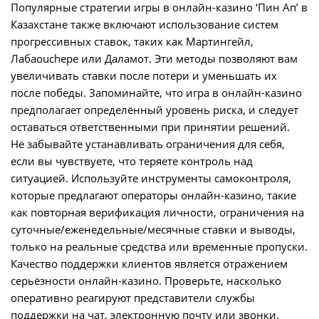
Популярные стратегии игры в онлайн-казино ‘Пин Ап’ в
Казахстане также включают использование систем
прогрессивных ставок, таких как Мартингейл,
Лабаouchере или Даламот. Эти методы позволяют вам
увеличивать ставки после потери и уменьшать их
после победы. Запоминайте, что игра в онлайн-казино
предполагает определённый уровень риска, и следует
оставаться ответственными при принятии решений.
Не забывайте устанавливать ограничения для себя,
если вы чувствуете, что теряете контроль над
ситуацией. Используйте инструменты самоконтроля,
которые предлагают операторы онлайн-казино, такие
как повторная верификация личности, ограничения на
суточные/еженедельные/месячные ставки и выводы,
только на реальные средства или временные пропуски.
Качество поддержки клиентов является отражением
серьёзности онлайн-казино. Проверьте, насколько
оперативно реагируют представители службы
поддержки на чат, электронную почту или звонки.