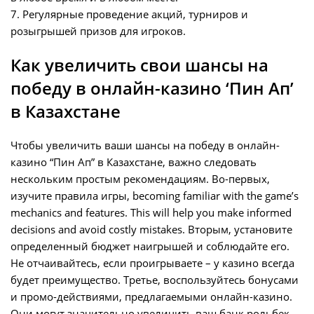
7. Регулярные проведение акций, турниров и
розыгрышей призов для игроков.
Как увеличить свои шансы на
победу в онлайн-казино ‘Пин Ап’
в Казахстане
Чтобы увеличить ваши шансы на победу в онлайн-
казино “Пин Ап” в Казахстане, важно следовать
нескольким простым рекомендациям. Во-первых,
изучите правила игры, becoming familiar with the game’s
mechanics and features. This will help you make informed
decisions and avoid costly mistakes. Вторым, установите
определенный бюджет наигрышей и соблюдайте его.
Не отчаивайтесь, если проигрываете – у казино всегда
будет преимущество. Третье, воспользуйтесь бонусами
и промо-действиями, предлагаемыми онлайн-казино.
Они могут значительно увеличить ваш банк рольбек.