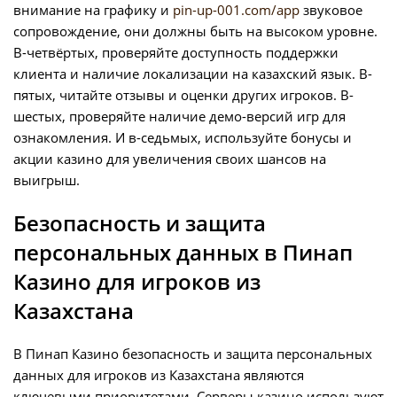
внимание на графику и
pin-up-001.com/app
звуковое
сопровождение, они должны быть на высоком уровне.
В-четвёртых, проверяйте доступность поддержки
клиента и наличие локализации на казахский язык. В-
пятых, читайте отзывы и оценки других игроков. В-
шестых, проверяйте наличие демо-версий игр для
ознакомления. И в-седьмых, используйте бонусы и
акции казино для увеличения своих шансов на
выигрыш.
Безопасность и защита
персональных данных в Пинап
Казино для игроков из
Казахстана
В Пинап Казино безопасность и защита персональных
данных для игроков из Казахстана являются
ключевыми приоритетами. Серверы казино используют