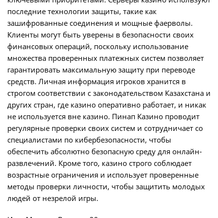
последние технологии защиты, такие как
зашифрованные соединения и мощные фаерволы.
Клиенты могут быть уверены в безопасности своих
финансовых операций, поскольку использование
множества проверенных платежных систем позволяет
гарантировать максимальную защиту при переводе
средств. Личная информация игроков хранится в
строгом соответствии с законодательством Казахстана и
других стран, где казино oперативно работает, и никак
не используется вне казино. Пинап Казино проводит
регулярные проверки своих систем и сотрудничает со
специалистами по кибербезопасности, чтобы
обеспечить абсолютно безопасную среду для онлайн-
развлечений. Кроме того, казино строго соблюдает
возрастные ограничения и использует проверенные
методы проверки личности, чтобы защитить молодых
людей от незрелой игры.