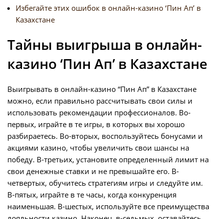
Избегайте этих ошибок в онлайн-казино ‘Пин Ап’ в
Казахстане
Тайны выигрыша в онлайн-
казино ‘Пин Ап’ в Казахстане
Выигрывать в онлайн-казино “Пин Ап” в Казахстане
можно, если правильно рассчитывать свои силы и
использовать рекомендации профессионалов. Во-
первых, играйте в те игры, в которых вы хорошо
разбираетесь. Во-вторых, воспользуйтесь бонусами и
акциями казино, чтобы увеличить свои шансы на
победу. В-третьих, установите определенный лимит на
свои денежные ставки и не превышайте его. В-
четвертых, обучитесь стратегиям игры и следуйте им.
В-пятых, играйте в те часы, когда конкуренция
наименьшая. В-шестых, используйте все преимущества
лояльности казино. Наконец, в-седьмых, оставайтесь