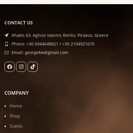
CONTACT US
Ithakis 63, Aghios Ioannis Rentis, Piraeus, Greece
Phone: +30 6944648821 / +30 2104921670
Email: georgekw@gmail.com
COMPANY
Home
Shop
Scents