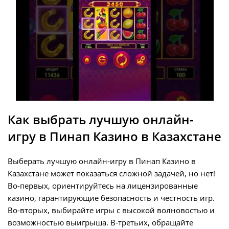
Как выбрать лучшую онлайн-
игру в Пинап Казино в Казахстане
Выберать лучшую онлайн-игру в Пинап Казино в
Казахстане может показаться сложной задачей, но нет!
Во-первых, ориентируйтесь на лицензированные
казино, гарантирующие безопасность и честность игр.
Во-вторых, выбирайте игры с высокой волновостью и
возможностью выигрыша. В-третьих, обращайте