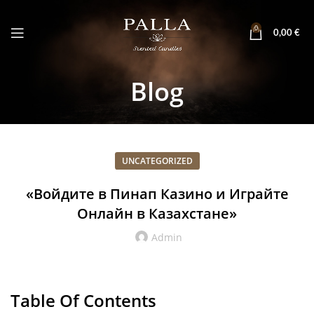
0
0,00
€
Blog
UNCATEGORIZED
«Войдите в Пинап Казино и Играйте
Онлайн в Казахстане»
Admin
Table Of Contents