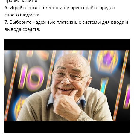
правил казино.
6. Играйте ответственно и не превышайте предел
своего бюджета.
7. Выберите надёжные платежные системы для ввода и
вывода средств.