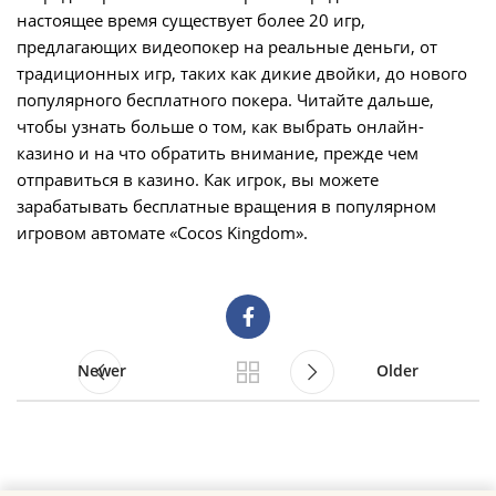
настоящее время существует более 20 игр,
предлагающих видеопокер на реальные деньги, от
традиционных игр, таких как дикие двойки, до нового
популярного бесплатного покера. Читайте дальше,
чтобы узнать больше о том, как выбрать онлайн-
казино и на что обратить внимание, прежде чем
отправиться в казино. Как игрок, вы можете
зарабатывать бесплатные вращения в популярном
игровом автомате «Cocos Kingdom».
Newer
Older