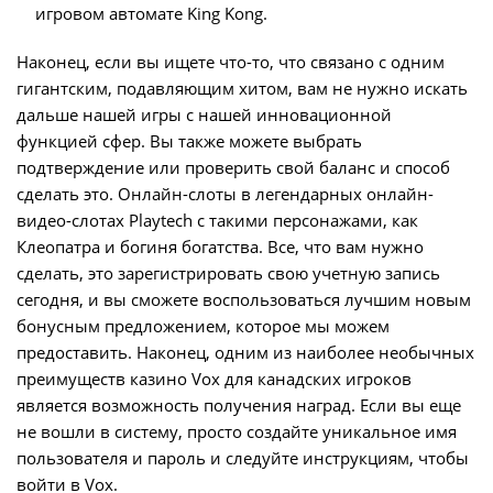
игровом автомате King Kong.
Наконец, если вы ищете что-то, что связано с одним
гигантским, подавляющим хитом, вам не нужно искать
дальше нашей игры с нашей инновационной
функцией сфер. Вы также можете выбрать
подтверждение или проверить свой баланс и способ
сделать это. Онлайн-слоты в легендарных онлайн-
видео-слотах Playtech с такими персонажами, как
Клеопатра и богиня богатства. Все, что вам нужно
сделать, это зарегистрировать свою учетную запись
сегодня, и вы сможете воспользоваться лучшим новым
бонусным предложением, которое мы можем
предоставить. Наконец, одним из наиболее необычных
преимуществ казино Vox для канадских игроков
является возможность получения наград. Если вы еще
не вошли в систему, просто создайте уникальное имя
пользователя и пароль и следуйте инструкциям, чтобы
войти в Vox.