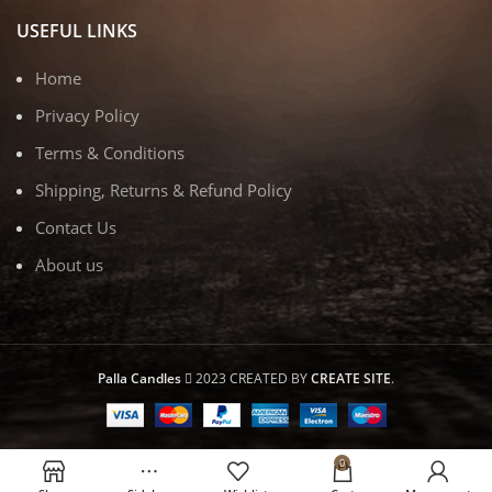
USEFUL LINKS
Home
Privacy Policy
Terms & Conditions
Shipping, Returns & Refund Policy
Contact Us
About us
Palla Candles
2023 CREATED BY
CREATE SITE
.
0