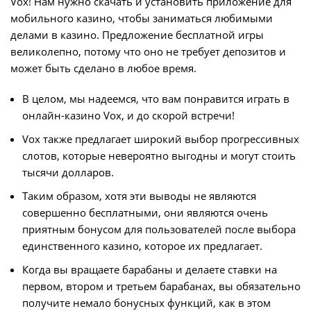
Vox! Нам нужно скачать и установить приложение для
мобильного казино, чтобы заниматься любимыми
делами в казино. Предложение бесплатной игры
великолепно, потому что оно не требует депозитов и
может быть сделано в любое время.
В целом, мы надеемся, что вам понравится играть в
онлайн-казино Vox, и до скорой встречи!
Vox также предлагает широкий выбор прогрессивных
слотов, которые невероятно выгодны и могут стоить
тысячи долларов.
Таким образом, хотя эти выводы не являются
совершенно бесплатными, они являются очень
приятным бонусом для пользователей после выбора
единственного казино, которое их предлагает.
Когда вы вращаете барабаны и делаете ставки на
первом, втором и третьем барабанах, вы обязательно
получите немало бонусных функций, как в этом