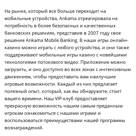
На рынке, который все больше переходит на
мобильные устройства, Ankama отреагировала на
потребность в более безопасных и качественных
банковских решениях, представив в 2007 году свое
решение Ankama Mobile Banking. В наши игры онлайн-
казино можно играть с любого устройства, и они также
поддерживают мобильные игры казино с новейшими
технологиями потокового видео. Приложение можно
загрузить, и оно доступно во всех зонах с интенсивным
движением, чтобы предоставить вам наилучшие
игровые возможности. Каждый из них предлагает
полезный опыт, который, как вы обнаружите, стоит
вашего времени. Наш VIP-клуб предоставляет
прекрасную возможность нашим самым преданным
игрокам ознакомиться с нашими играми и
воспользоваться преимуществами нашей программы
вознаграждений.