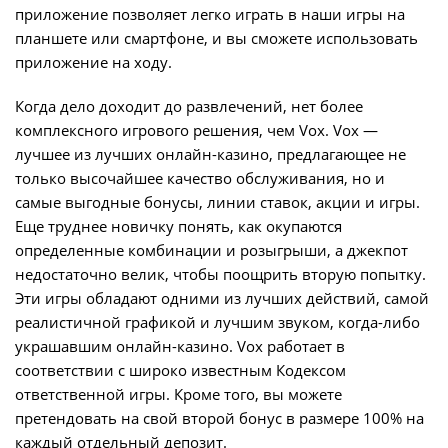
приложение позволяет легко играть в наши игры на
планшете или смартфоне, и вы сможете использовать
приложение на ходу.
Когда дело доходит до развлечений, нет более
комплексного игрового решения, чем Vox. Vox —
лучшее из лучших онлайн-казино, предлагающее не
только высочайшее качество обслуживания, но и
самые выгодные бонусы, линии ставок, акции и игры.
Еще труднее новичку понять, как окупаются
определенные комбинации и розыгрыши, а джекпот
недостаточно велик, чтобы поощрить вторую попытку.
Эти игры обладают одними из лучших действий, самой
реалистичной графикой и лучшим звуком, когда-либо
украшавшим онлайн-казино. Vox работает в
соответствии с широко известным Кодексом
ответственной игры. Кроме того, вы можете
претендовать на свой второй бонус в размере 100% на
каждый отдельный депозит.