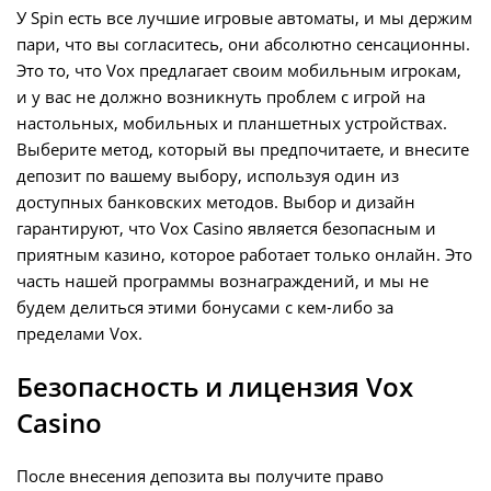
У Spin есть все лучшие игровые автоматы, и мы держим
пари, что вы согласитесь, они абсолютно сенсационны.
Это то, что Vox предлагает своим мобильным игрокам,
и у вас не должно возникнуть проблем с игрой на
настольных, мобильных и планшетных устройствах.
Выберите метод, который вы предпочитаете, и внесите
депозит по вашему выбору, используя один из
доступных банковских методов. Выбор и дизайн
гарантируют, что Vox Casino является безопасным и
приятным казино, которое работает только онлайн. Это
часть нашей программы вознаграждений, и мы не
будем делиться этими бонусами с кем-либо за
пределами Vox.
Безопасность и лицензия Vox
Casino
После внесения депозита вы получите право