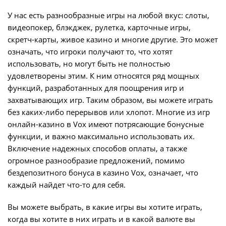
У нас есть разнообразные игры на любой вкус: слоты,
видеопокер, блэкджек, рулетка, карточные игры,
скретч-карты, живое казино и многие другие. Это может
означать, что игроки получают то, что хотят
использовать, но могут быть не полностью
удовлетворены этим. К ним относятся ряд мощных
функций, разработанных для поощрения игр и
захватывающих игр. Таким образом, вы можете играть
без каких-либо перерывов или хлопот. Многие из игр
онлайн-казино в Vox имеют потрясающие бонусные
функции, и важно максимально использовать их.
Включение надежных способов оплаты, а также
огромное разнообразие предложений, помимо
бездепозитного бонуса в казино Vox, означает, что
каждый найдет что-то для себя.
Вы можете выбрать, в какие игры вы хотите играть,
когда вы хотите в них играть и в какой валюте вы