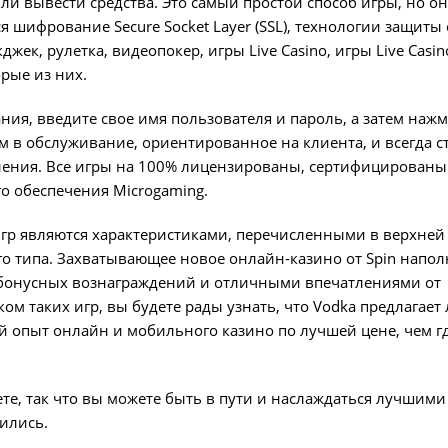
ли вывести средства. Это самый простой способ игры, но он
я шифрование Secure Socket Layer (SSL), технологии защиты 
жек, рулетка, видеопокер, игры Live Casino, игры Live Casin
рые из них.
ия, введите свое имя пользователя и пароль, а затем наж
м в обслуживание, ориентированное на клиента, и всегда 
ения. Все игры на 100% лицензированы, сертифицированы
 обеспечения Microgaming.
 игр являются характеристиками, перечисленными в верхней
го типа. Захватывающее новое онлайн-казино от Spin напо
онусных вознаграждений и отличными впечатлениями от
ом таких игр, вы будете рады узнать, что Vodka предлагает
й опыт онлайн и мобильного казино по лучшей цене, чем г
те, так что вы можете быть в пути и наслаждаться лучшими
ились.