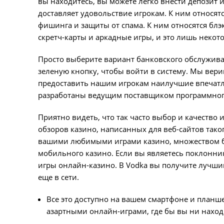
вы находитесь, вы можете легко внести депозит и
доставляет удовольствие игрокам. К ним относятс
фишинга и защиты от спама. К ним относятся блэкд
скретч-карты и аркадные игры, и это лишь некото
Просто выберите вариант банковского обслуживан
зеленую кнопку, чтобы войти в систему. Мы вери
предоставить нашим игрокам наилучшие впечатл
разработаны ведущим поставщиком программного
Приятно видеть, что так часто выбор и качество
обзоров казино, написанных для веб-сайтов тако
вашими любимыми играми казино, множеством б
мобильного казино. Если вы являетесь поклонник
игры онлайн-казино. В Vodka вы получите лучши
еще в сети.
Все это доступно на вашем смартфоне и планше
азартными онлайн-играми, где бы вы ни наход