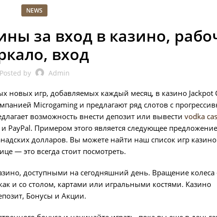
NEWS
ины за вход в казино, рабо
ркало, вход
Posted by
Admin
х новых игр, добавляемых каждый месяц, в казино Jackpot C
омпанией Microgaming и предлагают ряд слотов с прогресси
длагает возможность внести депозит или вывести
vodka ca
 и PayPal. Примером этого является следующее предложение
анадских долларов. Вы можете найти наш список игр казино
е — это всегда стоит посмотреть.
азино, доступными на сегодняшний день. Вращение колеса 
ак и со столом, картами или игральными костями. Казино
епозит, Бонусы и Акции.