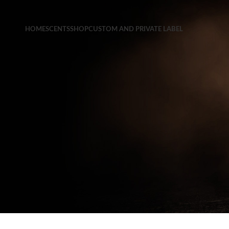
HOME
SCENTS
SHOP
CUSTOM AND PRIVATE LABEL