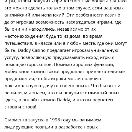
игры, чтобы получить приветственные бонусы. Однако
это можно сделать только в том случае, если ваш язык
английский или испанский. Эти особенности казино
дают игрокам возможность наслаждаться играми, где
бы они ни находились, независимо от их
местонахождения; будь то из дома, во время
путешествия, в классе или в любом месте, где они могут
быть. Daddy Casino предлагает игрокам уникальную
услугу, позволяющую предсказывать исход игры с
помощью гороскопов. Помимо хороших функций,
мобильное казино также предлагает привлекательные
предложения, чтобы игроки могли получить
максимальную отдачу от своего опыта. Что бы вы ни
решили, мы знаем, что вы получите отличный опыт
здесь, в онлайн-казино Daddy, и что вы вернетесь
снова и снова!
С момента запуска в 1998 году мы занимаем
лидирующие позиции в разработке новых