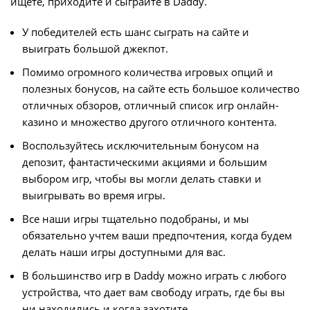
ищете, приходите и сыграйте в Daddy.
У победителей есть шанс сыграть на сайте и
выиграть большой джекпот.
Помимо огромного количества игровых опций и
полезных бонусов, на сайте есть большое количество
отличных обзоров, отличный список игр онлайн-
казино и множество другого отличного контента.
Воспользуйтесь исключительным бонусом на
депозит, фантастическими акциями и большим
выбором игр, чтобы вы могли делать ставки и
выигрывать во время игры.
Все наши игры тщательно подобраны, и мы
обязательно учтем ваши предпочтения, когда будем
делать наши игры доступными для вас.
В большинство игр в Daddy можно играть с любого
устройства, что дает вам свободу играть, где бы вы
ни находились и когда захотите.