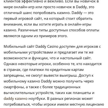
клиентов эффективно и вежливо. Если вы новичок в
мире онлайн-игр или просто новичок в Daddy, это
отличный шанс попробовать казино. Daddy — это
первый игровой сайт, на который стоит обратить
внимание, если вы хотите играть в онлайн-игры
казино. Различные типы доступных способов оплаты
являются одним из примеров этого.
Мобильный сайт Daddy Casino доступен для игроков с
мобильными устройствами и предлагает им те же
возможности и функции, что и настольный сайт.
Однако некоторые игроки, особенно те, кто находится
в странах, где платежи по кредитным картам
запрещены, не смогут вывести выигрыш. Доступ к
мобильному казино Daddy можно получить через
смартфоны, а также с более традиционных
вычислительных устройств, таких как планшеты и
daddy казино
ноутбуки. В разных регионах может
потребоваться, чтобы игроки имели местную лицензию