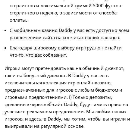
стерлингов и максимальной суммой 5000 фунтов
стерлингов в неделю, в зависимости от способа
оплаты.
С мобильным казино Daddy у вас есть доступ ко всем
развлечениям сайта на кончиках ваших пальцев.
Благодаря широкому выбору игр трудно не найти
что-то, что вас соблазнит.
Игроки могут претендовать как на обычный джекпот,
так и на бонусный джекпот. В Daddy у нас есть
исключительная коллекция игр онлайн-казино,
предназначенных для игроков с любым бюджетом и
игровыми предпочтениями. I) Только депозиты,
сделанные через веб-сайт Daddy, будут иметь право на
участие в рекламном предложении. Мы любим наших
игроков, и здесь, в Daddy, мы хотим, чтобы вы играли и
выигрывали на регулярной основе.