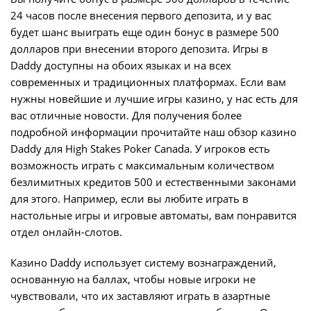
24 часов после внесения первого депозита, и у вас
будет шанс выиграть еще один бонус в размере 500
долларов при внесении второго депозита. Игры в
Daddy доступны на обоих языках и на всех
современных и традиционных платформах. Если вам
нужны новейшие и лучшие игры казино, у нас есть для
вас отличные новости. Для получения более
подробной информации прочитайте наш обзор казино
Daddy для High Stakes Poker Canada. У игроков есть
возможность играть с максимальным количеством
безлимитных кредитов 500 и естественными законами
для этого. Например, если вы любите играть в
настольные игры и игровые автоматы, вам понравится
отдел онлайн-слотов.
Казино Daddy использует систему вознаграждений,
основанную на баллах, чтобы новые игроки не
чувствовали, что их заставляют играть в азартные