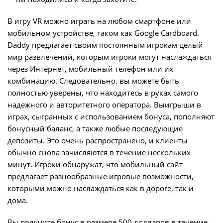
В игру VR можно играть на любом смартфоне или
мобильном устройстве, таком как Google Cardboard.
Daddy предлагает своим постоянным игрокам целый
мир развлечений, которым игроки могут наслаждаться
через Интернет, мобильный телефон или их
комбинацию. Следовательно, вы можете быть
полностью уверены, что находитесь в руках самого
надежного и авторитетного оператора. Выигрыши в
играх, сыгранных с использованием бонуса, пополняют
бонусный баланс, а также любые последующие
депозиты. Это очень распространено, и клиенты
обычно снова зачисляются в течение нескольких
минут. Игроки обнаружат, что мобильный сайт
предлагает разнообразные игровые возможности,
которыми можно наслаждаться как в дороге, так и
дома.
Вы получите бонус в размере 500 долларов в течение