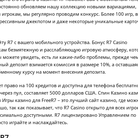
стоянно обновляем нашу коллекцию новыми вариациями, 
 игрокам, мы регулярно проводим конкурс. Более 100 игр, 
огрессивным джекпотом и даже некоторые уникальные карт
ту R7 с вашего мобильного устройства. Бонус R7 Casino
окам безмятежную и расслабляющую игровую атмосферу, кот
ы можете увидеть, есть ли какие-либо проблемы, прежде че
ный депозит взимается комиссия в размере 10%, а оставшая
бменному курсу на момент внесения депозита.
т право на 100 кредитов и доступна для телефона бесплатн
ерез пул, составляет 5000 долларов США. Спин Казино каз
Игры казино для FreeR7 – это лучший сайт казино, где мож
, так как показывает, что R7 Casino открыто для всех игро
аксимально доступными. R7 лицензировано Управлением по
сто играйте и наслаждайтесь.
 R7