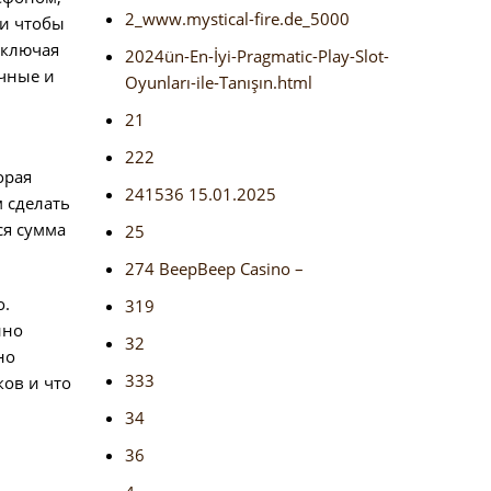
2_www.mystical-fire.de_5000
и чтобы
включая
2024ün-En-İyi-Pragmatic-Play-Slot-
очные и
Oyunları-ile-Tanışın.html
21
222
орая
241536 15.01.2025
м сделать
ся сумма
25
274 BeepBeep Casino –
о.
319
ино
32
но
333
ков и что
34
36