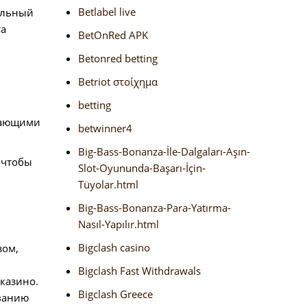
Betlabel live
кальный
та
BetOnRed APK
Betonred betting
Betriot στοίχημα
betting
екающими
betwinner4
Big-Bass-Bonanza-İle-Dalgaları-Aşın-
 чтобы
Slot-Oyununda-Başarı-İçin-
Tüyolar.html
Big-Bass-Bonanza-Para-Yatırma-
Nasıl-Yapılır.html
Bigclash casino
зом,
Bigclash Fast Withdrawals
казино.
Bigclash Greece
ованию