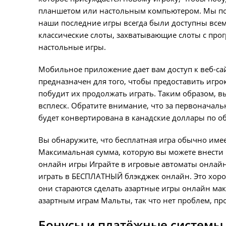
планшетом или настольным компьютером. Мы по
наши последние игры всегда были доступны всем
классические слоты, захватывающие слоты с пр
настольные игры.
Мобильное приложение дает вам доступ к веб-сай
предназначен для того, чтобы предоставить игр
побудит их продолжать играть. Таким образом, в
всплеск. Обратите внимание, что за первоначаль
будет конвертирована в канадские доллары по о
Вы обнаружите, что бесплатная игра обычно имее
Максимальная сумма, которую вы можете внести ч
онлайн игры Играйте в игровые автоматы онлайн 
играть в БЕСПЛАТНЫЙ блэкджек онлайн. Это хорошо
они стараются сделать азартные игры онлайн м
азартным играм Мальты, так что нет проблем, про
Бонусы и платёжные системы