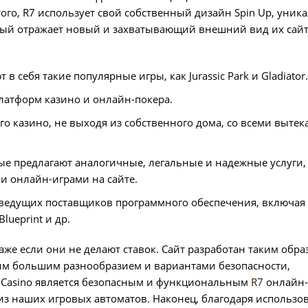
ого, R7 использует свой собственный дизайн Spin Up, уни
рый отражает новый и захватывающий внешний вид их сай
в себя такие популярные игры, как Jurassic Park и Gladiator.
платформ казино и онлайн-покера.
го казино, не выходя из собственного дома, со всеми выт
рые предлагают аналогичные, легальные и надежные услуги,
 онлайн-играми на сайте.
 ведущих поставщиков программного обеспечения, включая
Blueprint и др.
аже если они не делают ставок. Сайт разработан таким обра
ким большим разнообразием и вариантами безопасности,
R7 Casino является безопасным и функциональным
R7
онлайн-
 из наших игровых автоматов. Наконец, благодаря использ