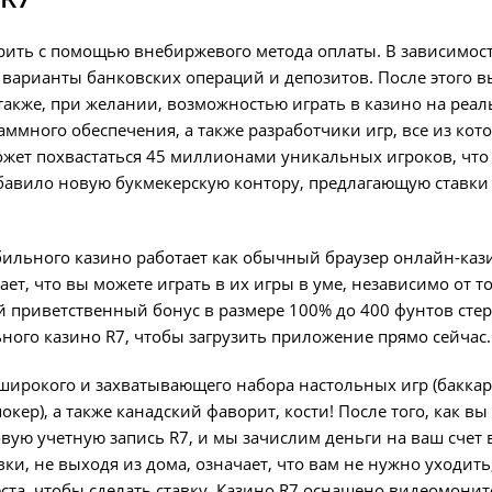
ерить с помощью внебиржевого метода оплаты. В зависимост
варианты банковских операций и депозитов. После этого в
также, при желании, возможностью играть в казино на реа
аммного обеспечения, а также разработчики игр, все из кот
жет похвастаться 45 миллионами уникальных игроков, что 
бавило новую букмекерскую контору, предлагающую ставки
обильного казино работает как обычный браузер онлайн-каз
ет, что вы можете играть в их игры в уме, независимо от то
й приветственный бонус в размере 100% до 400 фунтов сте
ого казино R7, чтобы загрузить приложение прямо сейчас.
широкого и захватывающего набора настольных игр (баккар
окер), а также канадский фаворит, кости! После того, как вы
вую учетную запись R7, и мы зачислим деньги на ваш счет 
ки, не выходя из дома, означает, что вам не нужно уходить,
еста, чтобы сделать ставку. Казино R7 оснащено видеомони