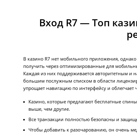
Вход R7 — Топ кази
р
В казино R7 нет мобильного приложения, однако 
получить через оптимизированные для мобильных у
Каждая из них поддерживается авторитетным и 
большим послужным списком в области лицензир
упрощает навигацию по интерфейсу и облегчает 
Казино, которые предлагают бесплатные спины
выше, чем другие.
Все транзакции полностью безопасны и защи
Чтобы добавить к разочарованию, он очень ме