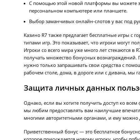
С помощью этой новой платформы вы можете з
персональном компьютере или планшете.
Выбор заманчивых онлайн-слотов у вас под рук
Казино R7 также предлагает бесплатные игры с 
типами игр. Это показывает, что игроки могут по
Игроки со всего мира уже много лет стекаются в R7
получать множество бонусных вознаграждений. П
нужно только запрашивать свои средства с помо
рабочем столе, дома, в дороге или с дивана, мы
Защита личных данных польз
Однако, если вы хотите получить доступ ко всем
мы любим предоставлять вам наилучшие впечатле
многими авторитетными органами, и ему можно до
Приветственный бонус — это бесплатное бонусно
которое присуждается новому игроку, чтобы побу