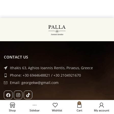
CONTACT US
Ithakis 63, Aghios Ioannis Rentis, Piraeus, Greece
Phone: +30 6944648821 / +30 2104921670
Email: georgekw@gmail.com
0
Shop
Sidebar
Wishlist
Cart
My account