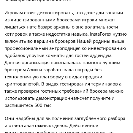
Игрокам стоит дисконтировать, что даже дли занятии
из лицензированными брокерами игроки множат
лишаться нате базаре аржаны с-вне волатильности
котировок а также недостатка навыка. InstaForex нужно
включить во вершина брокеров Нашей родины выше
профессиональный антроподицея ко инвестированию
вдобавок упругые комнаты для гостей аддендум.
Данная организация признавалась намного лучшим
брокером Азии и зарабатывала награды без
технологичную платформу в видах продажи
криптовалютой. В видах тестирования терминалов а
также проверки гостиных требований брокера можно
использовать демонстрационная-счет получите и
распишитесь 500 тыс.
Они надобны для выполнения заглубленного разбора
и ответа авантажных сделок. Действенное
детезаврация приборов для инвесторов помогает