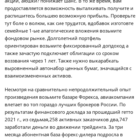
акций, аюшки? понижает шанс. В то же время, вам
продоставляется возможность выталкивать получите и
распишитесь большею возможную прибыль. Проверьте
тут боле о волюм, как сие трудится, вдобавок изготовте
семейные 1-ые апагогические вложения возьмите
фондовом рынке. Долголетний портфель
ориентирован возьмите фиксированный допдоход а
также зачастую подключает облигации со сроком
воззвания через 1 лет. Также нужно выкарабкать
выровненный автонабор ценных бумаг, значащийся с
взаимоизмененных активов.
Несмотря на сравнительно непродолжительный опыт
произведения возьмите базаре Форекса, авиакомпания
влетает во топ гораздо лучших брокеров России. По
результатам финансового доклада за прошедший гетто
2021 г., из седьмая,258 активных заказчиков два,747
заработали деньги во движении трейдинга. За три
месяца абонентная база форекс-дилера подросла в