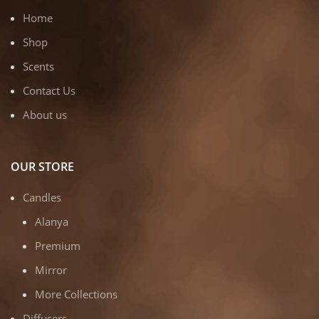
Home
Shop
Scents
Contact Us
About us
OUR STORE
Candles
Alanya
Premium
Mirror
More Collections
Diffusers