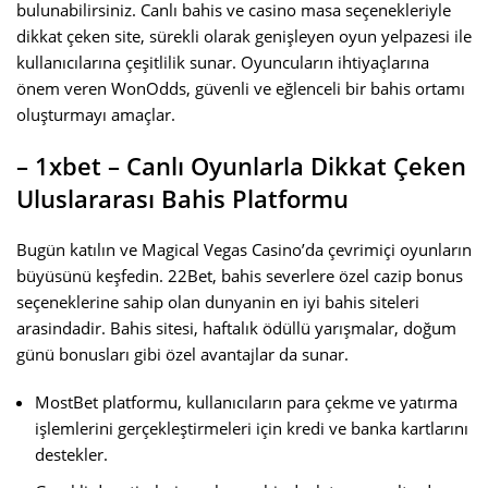
bulunabilirsiniz. Canlı bahis ve casino masa seçenekleriyle
dikkat çeken site, sürekli olarak genişleyen oyun yelpazesi ile
kullanıcılarına çeşitlilik sunar. Oyuncuların ihtiyaçlarına
önem veren WonOdds, güvenli ve eğlenceli bir bahis ortamı
oluşturmayı amaçlar.
– 1xbet – Canlı Oyunlarla Dikkat Çeken
Uluslararası Bahis Platformu
Bugün katılın ve Magical Vegas Casino’da çevrimiçi oyunların
büyüsünü keşfedin. 22Bet, bahis severlere özel cazip bonus
seçeneklerine sahip olan dunyanin en iyi bahis siteleri
arasindadir. Bahis sitesi, haftalık ödüllü yarışmalar, doğum
günü bonusları gibi özel avantajlar da sunar.
MostBet platformu, kullanıcıların para çekme ve yatırma
işlemlerini gerçekleştirmeleri için kredi ve banka kartlarını
destekler.