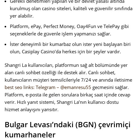
Gerekli denetimleri yapılan ve bir devlet yasası altında
kurulmuş olan casino siteleri, kaliteli ve güvenilir sınıfında
yer alabilir.
Platform, ePay, Perfect Money, Oay4Fun ve TelePay gibi
seçeneklerle de güvenle işlem yapmanızı sağlar.
İster deneyimli bir kumarbaz olun ister yeni başlayan biri
olun, Casiplay Casino’da herkes için bir şeyler vardır.
Shangri La kullanıcıları, platformun sağ alt bölümünde yer
alan canlı sohbet özelliği ile destek alır. Canlı sohbet,
kullanıcıların müşteri temsilcileriyle 7/24 ve anında iletisime
best seo links: Telegram – @emanresu55
gecmesini sağlar.
Platform, e-posta ile gelen sorulara birkaç saat içinde cevap
verir. Hızlı yanıt sistemi, Shangri La’nın kullanıcı dostu
hizmet anlayışını yansıtır.
Bulgar Levası’ndaki (BGN) çevrimiçi
kumarhaneler