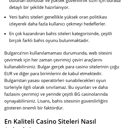
bulunan bonuslar ve yüksek güvenilirlik sizin için burada
detaylı bir şekilde hazırlanıyor.
Yeni bahis siteleri genellikle yüksek oran politikası
izleyerek daha fazla kullanıcı çekmeyi hedeflerler.
En çok kazandıran bahis siteleri kategorisinde, çeşitli
birçok farklı bahis oyunu bulunmaktadır.
Bulgarca’nın kullanılamaması durumunda, web sitesini
çevirmek için her zaman çevrimiçi çeviri araçlarını
kullanabilirsiniz. Bulgar gerçek para casino sitelerinin çoğu
EUR ve diğer para birimlerini de kabul etmektedir.
Bulgaristan yasası operatörleri sunabilecekleri oyun
türleriyle ilgili olarak sınırlamaz. Bu oyunları ve daha
fazlasını çevrimiçi ve yerinde çeşitli BG casinolarında
oynayabilirsiniz. Lisans, bahis sitesinin güvenilirliğini
gösteren önemli bir faktördür.
En Kaliteli Casino Siteleri Nasıl