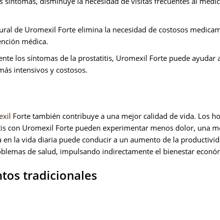
os síntomas, disminuye la necesidad de visitas frecuentes al médic
tural de Uromexil Forte elimina la necesidad de costosos medica
tención médica.
nte los síntomas de la prostatitis, Uromexil Forte puede ayudar 
más intensivos y costosos.
xil
Forte también contribuye a una mejor calidad de vida. Los 
titis con Uromexil Forte pueden experimentar menos dolor, una m
a en la vida diaria puede conducir a un aumento de la productivid
roblemas de salud, impulsando indirectamente el bienestar econó
tos tradicionales