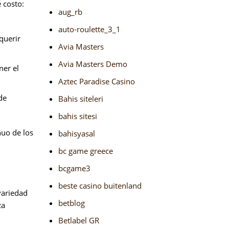
 costo:
aug_rb
auto-roulette_3_1
querir
Avia Masters
Avia Masters Demo
ner el
Aztec Paradise Casino
de
Bahis siteleri
bahis sitesi
nuo de los
bahisyasal
bc game greece
bcgame3
beste casino buitenland
variedad
betblog
za
Betlabel GR