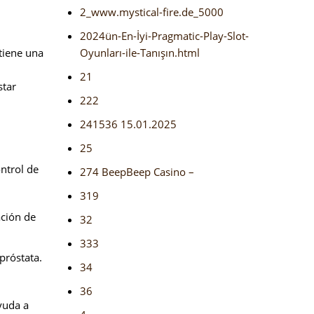
2_www.mystical-fire.de_5000
2024ün-En-İyi-Pragmatic-Play-Slot-
tiene una
Oyunları-ile-Tanışın.html
21
star
222
241536 15.01.2025
25
ontrol de
274 BeepBeep Casino –
319
ación de
32
333
próstata.
34
36
ayuda a