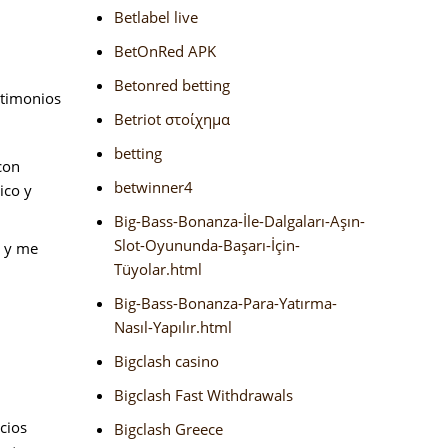
Betlabel live
BetOnRed APK
Betonred betting
stimonios
Betriot στοίχημα
betting
con
betwinner4
ico y
Big-Bass-Bonanza-İle-Dalgaları-Aşın-
Slot-Oyununda-Başarı-İçin-
o y me
Tüyolar.html
Big-Bass-Bonanza-Para-Yatırma-
Nasıl-Yapılır.html
Bigclash casino
Bigclash Fast Withdrawals
icios
Bigclash Greece