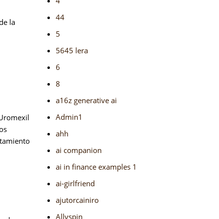
4
44
de la
5
5645 lera
6
8
a16z generative ai
Admin1
 Uromexil
os
ahh
atamiento
ai companion
ai in finance examples 1
ai-girlfriend
ajutorcainiro
Allyspin