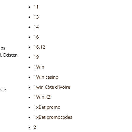
11
13
14
16
16.12
los
. Existen
19
1Win
1Win casino
1win Côte d'Ivoire
s e
1Win KZ
1xBet promo
1xBet promocodes
2