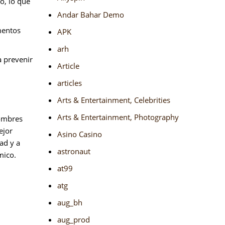
o, lo que
Andar Bahar Demo
mentos
APK
arh
a prevenir
Article
articles
Arts & Entertainment, Celebrities
Arts & Entertainment, Photography
hombres
ejor
Asino Casino
ad y a
astronaut
mico.
at99
atg
aug_bh
aug_prod