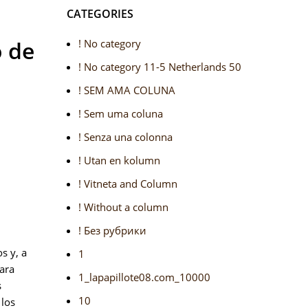
CATEGORIES
o de
! No category
! No category 11-5 Netherlands 50
! SEM AMA COLUNA
! Sem uma coluna
! Senza una colonna
! Utan en kolumn
! Vitneta and Column
! Without a column
! Без рубрики
s y, a
1
ara
1_lapapillote08.com_10000
s
10
 los