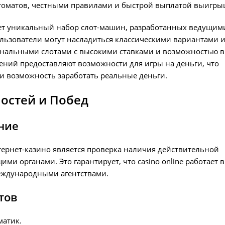
оматов, честными правилами и быстрой выплатой выигры
гает уникальный набор слот-машин, разработанных ведущим
льзователи могут насладиться классическими вариантами 
ональными слотами с высокими ставками и возможностью 
дений предоставляют возможности для игры на деньги, что
и возможность заработать реальные деньги.
остей и Побед
ние
ернет-казино является проверка наличия действительной
 органами. Это гарантирует, что casino online работает в
международными агентствами.
тов
матик.