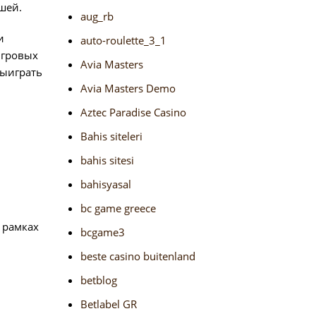
шей.
aug_rb
и
auto-roulette_3_1
игровых
Avia Masters
выиграть
Avia Masters Demo
Aztec Paradise Casino
Bahis siteleri
bahis sitesi
bahisyasal
bc game greece
 рамках
bcgame3
beste casino buitenland
betblog
Betlabel GR