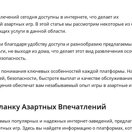
ечений сегодня доступны в интернете, что делает их
 азартных игр. В этой статье мы рассмотрим некоторые из
щих услуги в данной области.
и благодаря удобству доступа и разнообразию предлагаемых
ги, не выходя из дома, что делает этот вид развлечения ос
езопасность.
 и понимания ключевых особенностей каждой платформы. Н
й, безопасности, быстроте выплат и качестве обслуживани
ения обеспечат вам незабываемый опыт игры в азартные и
ланку Азартных Впечатлений
самых популярных и надежных интернет-заведений, предла
тных игр. Здесь вы найдете информацию о платформах, ко