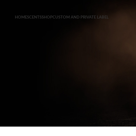
HOME
SCENTS
SHOP
CUSTOM AND PRIVATE LABEL