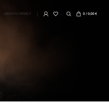
ABOUT
CONTACT
0
/
0,00
€