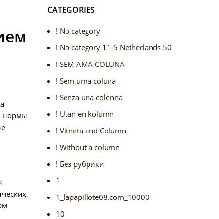
CATEGORIES
ием
! No category
! No category 11-5 Netherlands 50
! SEM AMA COLUNA
! Sem uma coluna
! Senza una colonna
на
! Utan en kolumn
к нормы
ие
! Vitneta and Column
! Without a column
! Без рубрики
1
я
ических,
1_lapapillote08.com_10000
рм
10