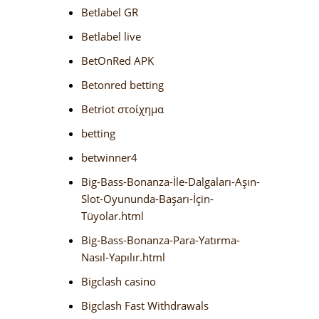
Betlabel GR
Betlabel live
BetOnRed APK
Betonred betting
Betriot στοίχημα
betting
betwinner4
Big-Bass-Bonanza-İle-Dalgaları-Aşın-
Slot-Oyununda-Başarı-İçin-
Tüyolar.html
Big-Bass-Bonanza-Para-Yatırma-
Nasıl-Yapılır.html
Bigclash casino
Bigclash Fast Withdrawals