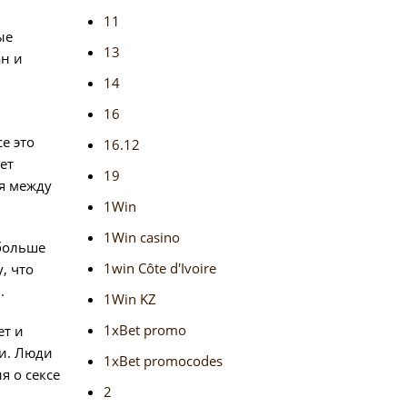
11
ые
13
ан и
14
16
е это
16.12
ет
19
ия между
1Win
1Win casino
 больше
1win Côte d'Ivoire
, что
.
1Win KZ
1xBet promo
ет и
и. Люди
1xBet promocodes
я о сексе
2