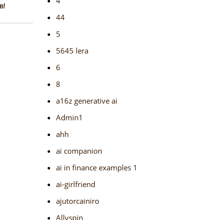
4
в!
44
5
5645 lera
6
8
a16z generative ai
Admin1
ahh
ai companion
ai in finance examples 1
ai-girlfriend
ajutorcainiro
Allyspin