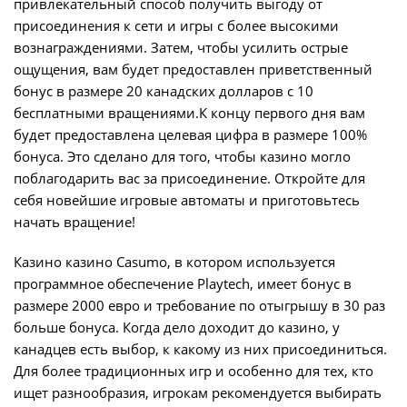
привлекательный способ получить выгоду от
присоединения к сети и игры с более высокими
вознаграждениями. Затем, чтобы усилить острые
ощущения, вам будет предоставлен приветственный
бонус в размере 20 канадских долларов с 10
бесплатными вращениями.К концу первого дня вам
будет предоставлена ​​целевая цифра в размере 100%
бонуса. Это сделано для того, чтобы казино могло
поблагодарить вас за присоединение. Откройте для
себя новейшие игровые автоматы и приготовьтесь
начать вращение!
Казино казино Casumo, в котором используется
программное обеспечение Playtech, имеет бонус в
размере 2000 евро и требование по отыгрышу в 30 раз
больше бонуса. Когда дело доходит до казино, у
канадцев есть выбор, к какому из них присоединиться.
Для более традиционных игр и особенно для тех, кто
ищет разнообразия, игрокам рекомендуется выбирать