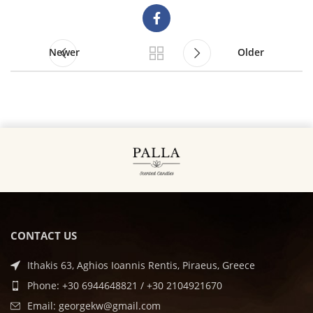
Newer
Older
CONTACT US
Ithakis 63, Aghios Ioannis Rentis, Piraeus, Greece
Phone: +30 6944648821 / +30 2104921670
Email: georgekw@gmail.com