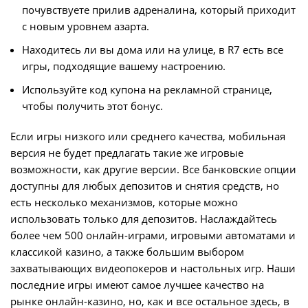
почувствуете прилив адреналина, который приходит
с новым уровнем азарта.
Находитесь ли вы дома или на улице, в R7 есть все
игры, подходящие вашему настроению.
Используйте код купона на рекламной странице,
чтобы получить этот бонус.
Если игры низкого или среднего качества, мобильная
версия не будет предлагать такие же игровые
возможности, как другие версии. Все банковские опции
доступны для любых депозитов и снятия средств, но
есть несколько механизмов, которые можно
использовать только для депозитов. Наслаждайтесь
более чем 500 онлайн-играми, игровыми автоматами и
классикой казино, а также большим выбором
захватывающих видеопокеров и настольных игр. Наши
последние игры имеют самое лучшее качество на
рынке онлайн-казино, но, как и все остальное здесь, в