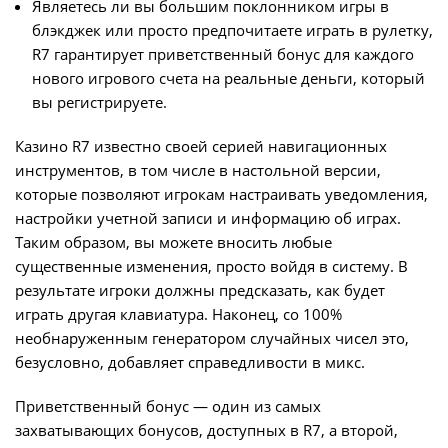
Являетесь ли вы большим поклонником игры в
блэкджек или просто предпочитаете играть в рулетку,
R7 гарантирует приветственный бонус для каждого
нового игрового счета на реальные деньги, который
вы регистрируете.
Казино R7 известно своей серией навигационных
инструментов, в том числе в настольной версии,
которые позволяют игрокам настраивать уведомления,
настройки учетной записи и информацию об играх.
Таким образом, вы можете вносить любые
существенные изменения, просто войдя в систему. В
результате игроки должны предсказать, как будет
играть другая клавиатура. Наконец, со 100%
необнаруженным генератором случайных чисел это,
безусловно, добавляет справедливости в микс.
Приветственный бонус — один из самых
захватывающих бонусов, доступных в R7, а второй,