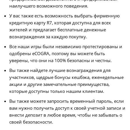
наилучшего возможного поведения.
У вас также есть возможность выбрать фирменную
кредитную карту R7, которая доступна для всех
жителей и предлагает бесплатные денежные
вознаграждения за каждую покупку.
Все наши игры были независимо протестированы и
одобрены eCOGRA, поэтому вы можете быть
уверены, что они на 100% безопасны и честны.
Вы также найдете лучшие вознаграждения для
участников, щедрые бонусы кешбэка, еженедельные
акции и другие замечательные преимущества,
которые доступны только нашим клиентам.
Вы также можете запросить временный пароль, если
вам нужно получить доступ к своей учетной записи и
внести депозит в любое время, чтобы не забывать о
своей безопасности.