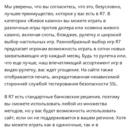
Мы уверены, что вы согласитесь, что это, безусловно,
лучшее преимущество, которое у вас есть в R7. В
категории «Живое казино» вы можете играть в
различные игры против дилера или хозяина живого
казино, включая слоты, блэкджек, рулетку и широкий
выбор настольных игр. Разнообразный выбор игр R7
предлагает игрокам возможность играть в сотни новых
захватывающих игр каждый месяц. Будь то рулетка или,
что еще лучше, наш впечатляющий ассортимент игр в
видео-рулетку, вас ждет угощение. На сайте также
отображается печать, аккредитованная независимой
сторонней службой тестирования безопасности SSL.
В R7 есть стандартные банковские решения, поэтому
вы сможете использовать любой из множества
методов, но у вас будет возможность использовать
сайт, если он не поддерживается в вашем регионе. Хотя
вы можете играть как в одиночные, так и в