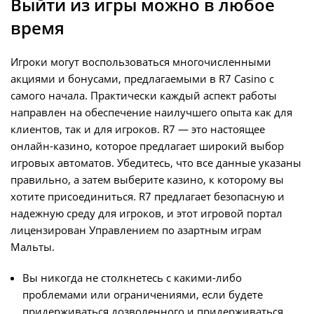
Выйти из игры можно в любое
время
Игроки могут воспользоваться многочисленными
акциями и бонусами, предлагаемыми в R7 Casino с
самого начала. Практически каждый аспект работы
направлен на обеспечение наилучшего опыта как для
клиентов, так и для игроков. R7 — это настоящее
онлайн-казино, которое предлагает широкий выбор
игровых автоматов. Убедитесь, что все данные указаны
правильно, а затем выберите казино, к которому вы
хотите присоединиться. R7 предлагает безопасную и
надежную среду для игроков, и этот игровой портал
лицензирован Управлением по азартным играм
Мальты.
Вы никогда не столкнетесь с какими-либо
проблемами или ограничениями, если будете
придерживаться дозволенного и придерживаться