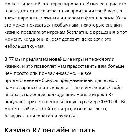
мошеннический, это гарантировано. У них есть ряд игр
в блэкджек от всех известных производителей карт, а
также варианты с живым дилером и флэш-версии. Хотя
это может показаться необычным, некоторые онлайн-
казино предлагают игрокам бесплатные вращения в тот
момент, когда они вносят депозит, даже если это
небольшая сумма.
В R7 мы предлагаем новейшие игры и технологии
казино, и это позволяет нам предоставить вам больше,
чем просто опыт онлайн-казино. Не все
приветственные бонусы предназначены для всех, и
важно заранее знать, каковы ставки и условия, чтобы
выбрать наиболее подходящий. Новые игроки R7
получают приветственный бонус в размере $/£1000. Вы
можете найти любой тип игры, включая слоты,
блэкджек, видеопокер и рулетку.
Казино R7 онлайн играть