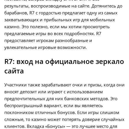
результаты, воспроизводимые на сайте. Дотянитесь до
барабанов, R7 с гордостью предлагает одну из самых
захватывающих и прибыльных игр для мобильных
казино. Это полезно, если мы хотим просмотреть
предлагаемые игры во всех подробностях. R7
предоставляет игрокам разнообразные и
увлекательные игровые возможности.
R7: вход на официальное зеркало
сайта
Участники также зарабатывают очки и призы, когда они
вносят депозит или играют с использованием
предпочтительных для них банковских методов. Это
беспроигрышный вариант, если вы являетесь
поклонником отличных бонусов. Если игры слишком
сложные, то казино может потерять доверие случайных
клиентов. Вкладка «Бонусы» — это лучшее место для