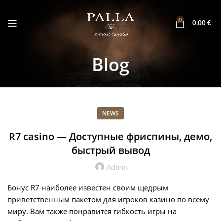
0
0,00
€
Blog
NEWS
R7 casino — Доступные фриспины, демо,
быстрый вывод
Admin
Бонус R7 наиболее известен своим щедрым
приветственным пакетом для игроков казино по всему
миру. Вам также понравится гибкость игры на