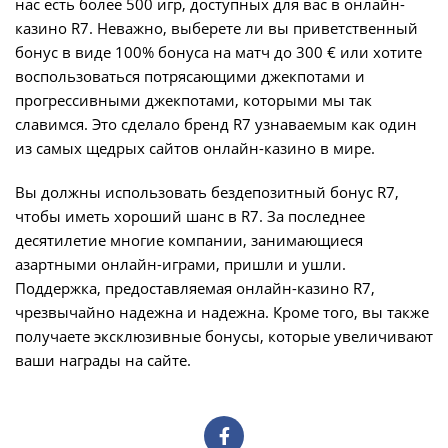
нас есть более 500 игр, доступных для вас в онлайн-
казино R7. Неважно, выберете ли вы приветственный
бонус в виде 100% бонуса на матч до 300 € или хотите
воспользоваться потрясающими джекпотами и
прогрессивными джекпотами, которыми мы так
славимся. Это сделало бренд R7 узнаваемым как один
из самых щедрых сайтов онлайн-казино в мире.
Вы должны использовать бездепозитный бонус R7,
чтобы иметь хороший шанс в R7. За последнее
десятилетие многие компании, занимающиеся
азартными онлайн-играми, пришли и ушли.
Поддержка, предоставляемая онлайн-казино R7,
чрезвычайно надежна и надежна. Кроме того, вы также
получаете эксклюзивные бонусы, которые увеличивают
ваши награды на сайте.