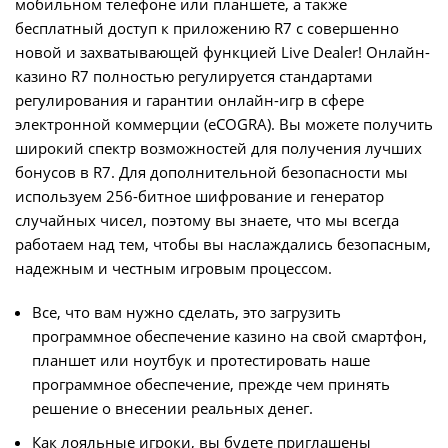
мобильном телефоне или планшете, а также
бесплатный доступ к приложению R7 с совершенно
новой и захватывающей функцией Live Dealer! Онлайн-
казино R7 полностью регулируется стандартами
регулирования и гарантии онлайн-игр в сфере
электронной коммерции (eCOGRA). Вы можете получить
широкий спектр возможностей для получения лучших
бонусов в R7. Для дополнительной безопасности мы
используем 256-битное шифрование и генератор
случайных чисел, поэтому вы знаете, что мы всегда
работаем над тем, чтобы вы наслаждались безопасным,
надежным и честным игровым процессом.
Все, что вам нужно сделать, это загрузить
программное обеспечение казино на свой смартфон,
планшет или ноутбук и протестировать наше
программное обеспечение, прежде чем принять
решение о внесении реальных денег.
Как лояльные игроки, вы будете приглашены