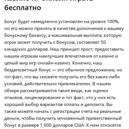
бесплатно
Бонус будет немедленно установлен на уровне 100%,
но его можно принять в качестве дополнения к вашему
бонусному балансу, а максимальная выплата, которую
игрок может получить с бонусом, составляет 50
канадских долларов. Наш принцип прост: предоставить
нашим игрокам наилучшие впечатления от казино и
целый мир игр онлайн-казино. Конечно, наш
бездепозитный бонус — это обычное предложение, но
тот факт, что вы сможете получить его без каких-либо
условий, действительно привлекателен. В нашем
обзоре рассматриваются такие вещи, как оценки
отзывов, лицензирование и тот факт, что у них есть
хороший выбор вариантов оплаты и депозита. Вы
также можете начать с регистрации счета на реальные
деньги, чтобы получить мгновенный приветственный
бонус в размере 1 600 долларов США. К ним относятся