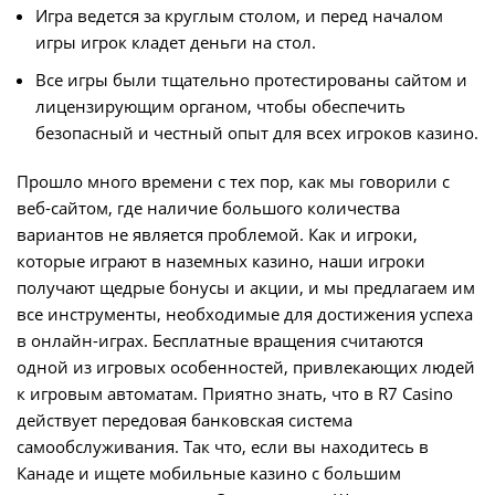
Игра ведется за круглым столом, и перед началом
игры игрок кладет деньги на стол.
Все игры были тщательно протестированы сайтом и
лицензирующим органом, чтобы обеспечить
безопасный и честный опыт для всех игроков казино.
Прошло много времени с тех пор, как мы говорили с
веб-сайтом, где наличие большого количества
вариантов не является проблемой. Как и игроки,
которые играют в наземных казино, наши игроки
получают щедрые бонусы и акции, и мы предлагаем им
все инструменты, необходимые для достижения успеха
в онлайн-играх. Бесплатные вращения считаются
одной из игровых особенностей, привлекающих людей
к игровым автоматам. Приятно знать, что в R7 Casino
действует передовая банковская система
самообслуживания. Так что, если вы находитесь в
Канаде и ищете мобильные казино с большим