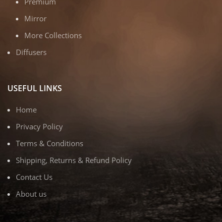
Premium
Mirror
More Collections
Diffusers
USEFUL LINKS
Home
Privacy Policy
Terms & Conditions
Shipping, Returns & Refund Policy
Contact Us
About us