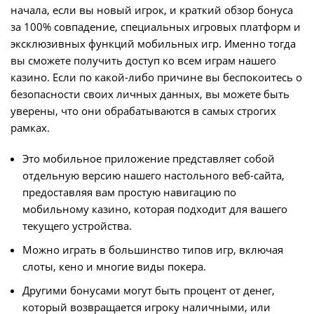
начала, если вы новый игрок, и краткий обзор бонуса
за 100% совпадение, специальных игровых платформ и
эксклюзивных функций мобильных игр. Именно тогда
вы сможете получить доступ ко всем играм нашего
казино. Если по какой-либо причине вы беспокоитесь о
безопасности своих личных данных, вы можете быть
уверены, что они обрабатываются в самых строгих
рамках.
Это мобильное приложение представляет собой
отдельную версию нашего настольного веб-сайта,
предоставляя вам простую навигацию по
мобильному казино, которая подходит для вашего
текущего устройства.
Можно играть в большинство типов игр, включая
слоты, кено и многие виды покера.
Другими бонусами могут быть процент от денег,
который возвращается игроку наличными, или