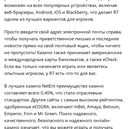
возможен на всех популярных устройствах, включая
веб-браузеры, Android, iOS и Blackberry, что делает R7
одним из лучших вариантов для игроков.
Просто введите свой адрес электронной почты справа,
чтобы получать приветственное письмо и последние
новости прямо на свой почтовый ящик, чтобы ничего
не пропустить! Казино также принимает американские
и международные карты банкоматов, а также eCheck.
Если вы только начинаете играть или являетесь
опытным игроком, у R7 есть что-то для вас.
В лучших казино NetEnt преимущество казино
составляет всего 0,40%, что стало отраслевым
стандартом. Другие сайты с самым высоким рейтингом,
одобренные eCOGRA, включают mBet, Amaya, Betsson,
Emperor, Finn и Mr Green. Поиск надежного,
качественного, безопасного и надежного онлайн-
казино означает, что вы можете играть и получать