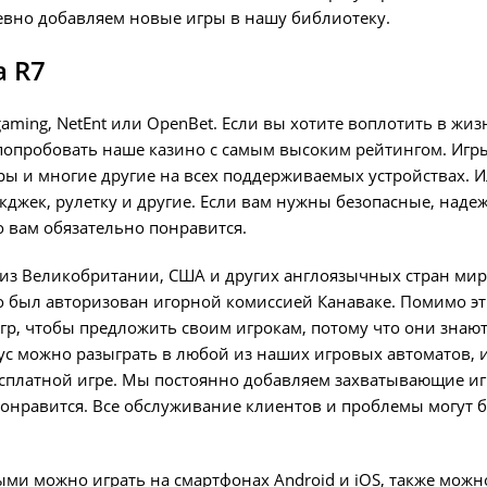
невно добавляем новые игры в нашу библиотеку.
а R7
aming, NetEnt или OpenBet. Если вы хотите воплотить в жиз
попробовать наше казино с самым высоким рейтингом. Игр
ры и многие другие на всех поддерживаемых устройствах. 
экджек, рулетку и другие. Если вам нужны безопасные, наде
o вам обязательно понравится.
из Великобритании, США и других англоязычных стран мир
ino был авторизован игорной комиссией Канаваке. Помимо э
р, чтобы предложить своим игрокам, потому что они знают
ус можно разыграть в любой из наших игровых автоматов, и
бесплатной игре. Мы постоянно добавляем захватывающие и
понравится. Все обслуживание клиентов и проблемы могут 
ми можно играть на смартфонах Android и iOS, также можн