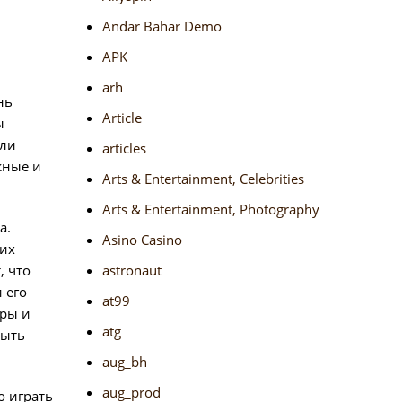
Andar Bahar Demo
APK
arh
нь
Article
ы
Или
articles
жные и
Arts & Entertainment, Celebrities
Arts & Entertainment, Photography
а.
Asino Casino
тих
, что
astronaut
 его
at99
гры и
atg
быть
aug_bh
aug_prod
о играть