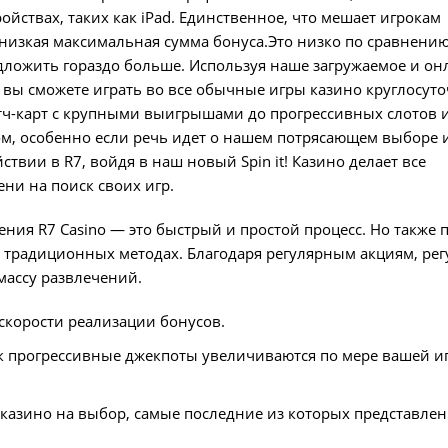
йствах, таких как iPad. Единственное, что мешает игрокам
 низкая максимальная сумма бонуса.Это низко по сравнению
дложить гораздо больше. Используя наше загружаемое и он
, вы сможете играть во все обычные игры казино круглосут
етч-карт с крупными выигрышами до прогрессивных слотов 
ом, особенно если речь идет о нашем потрясающем выборе 
твии в R7, войдя в наш новый Spin it! Казино делает все
ни на поиск своих игр.
ения R7 Casino — это быстрый и простой процесс. Но также 
на традиционных методах. Благодаря регулярным акциям, ре
массу развлечений.
скорости реализации бонусов.
ак прогрессивные джекпоты увеличиваются по мере вашей иг
казино на выбор, самые последние из которых представле