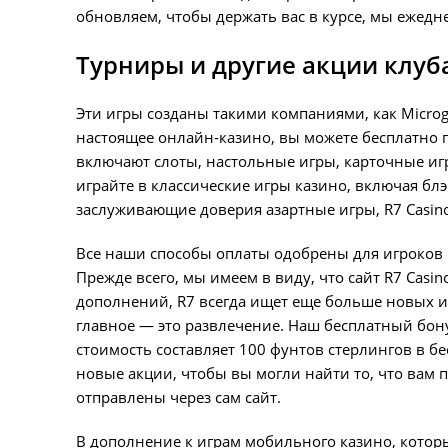
обновляем, чтобы держать вас в курсе, мы ежед
Турниры и другие акции клуб
Эти игры созданы такими компаниями, как Microg
настоящее онлайн-казино, вы можете бесплатно 
включают слоты, настольные игры, карточные иг
играйте в классические игры казино, включая бл
заслуживающие доверия азартные игры, R7 Casin
Все наши способы оплаты одобрены для игроков 
Прежде всего, мы имеем в виду, что сайт R7 Cas
дополнений, R7 всегда ищет еще больше новых иг
главное — это развлечение. Наш бесплатный бон
стоимость составляет 100 фунтов стерлингов в 
новые акции, чтобы вы могли найти то, что вам 
отправлены через сам сайт.
В дополнение к играм мобильного казино, которы