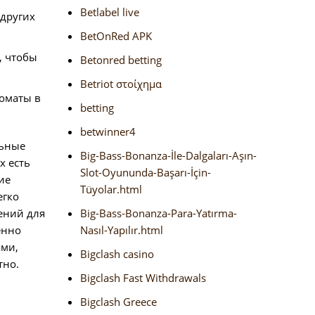
Betlabel live
 других
BetOnRed APK
, чтобы
Betonred betting
Betriot στοίχημα
томаты в
betting
betwinner4
льные
Big-Bass-Bonanza-İle-Dalgaları-Aşın-
х есть
Slot-Oyununda-Başarı-İçin-
ие
Tüyolar.html
егко
ений для
Big-Bass-Bonanza-Para-Yatırma-
енно
Nasıl-Yapılır.html
ами,
Bigclash casino
тно.
Bigclash Fast Withdrawals
Bigclash Greece