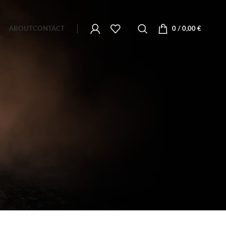
ABOUT
CONTACT
0
/
0,00
€