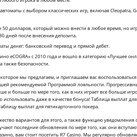
 любого игрока в любом месте.
томаты с выбором классических игр, включая Cleopatra, G
е 50 долларов, который можно внести в любое время, но иг
0 дней после внесения депозита.
аты денег: банковский перевод и прямой дебет.
зино eCOGRA» с 2010 года и вошло в категорию «Лучшее онл
а также безопасности.
которое мы предлагаем, и приглашаем вас воспользоватьс
нашей рекомендуемой Программой лояльности. Прогрессивн
ше и больше по мере того, как в них играет все больше игр
о использовать даже в качестве бонуса! Таблица выплат для
таблицу выплат для пятикарточного покера.
ожество вариантов для этого, а также функцию уведомления 
учают последние обновления по мере того, как они вступают
азино, вам стоит посетить R7 Casino. Мы регулярно обновля