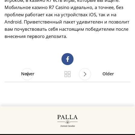
игроком, в казино R7 есть игры, которые вы ищете.
Мобильное казино R7 Casino идеально, а точнее, без
проблем работает как на устройствах iOS, так и на
Android. Приветственный пакет удивителен и позволит
вам почувствовать себя настоящим победителем после
внесения первого депозита.
Newer
Older