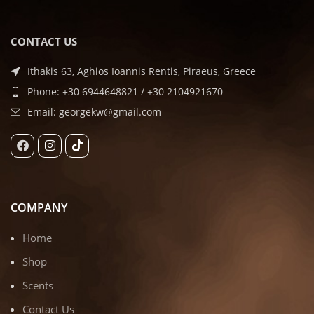
CONTACT US
Ithakis 63, Aghios Ioannis Rentis, Piraeus, Greece
Phone: +30 6944648821 / +30 2104921670
Email: georgekw@gmail.com
COMPANY
Home
Shop
Scents
Contact Us