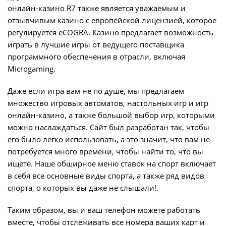
онлайн-казино R7 также является уважаемым и
отзывчивым казино с европейской лицензией, которое
регулируется eCOGRA. Казино предлагает возможность
играть в лучшие игры от ведущего поставщика
программного обеспечения в отрасли, включая
Microgaming.
Даже если игра вам не по душе, мы предлагаем
множество игровых автоматов, настольных игр и игр
онлайн-казино, а также большой выбор игр, которыми
можно наслаждаться. Сайт был разработан так, чтобы
его было легко использовать, а это значит, что вам не
потребуется много времени, чтобы найти то, что вы
ищете. Наше обширное меню ставок на спорт включает
в себя все основные виды спорта, а также ряд видов
спорта, о которых вы даже не слышали!.
Таким образом, вы и ваш телефон можете работать
вместе, чтобы отслеживать все номера ваших карт и