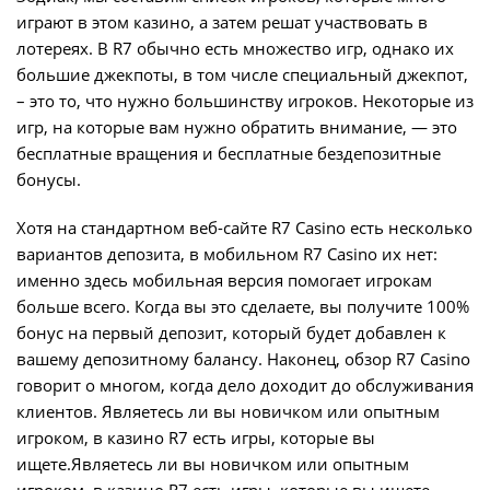
играют в этом казино, а затем решат участвовать в
лотереях. В R7 обычно есть множество игр, однако их
большие джекпоты, в том числе специальный джекпот,
– это то, что нужно большинству игроков. Некоторые из
игр, на которые вам нужно обратить внимание, — это
бесплатные вращения и бесплатные бездепозитные
бонусы.
Хотя на стандартном веб-сайте R7 Casino есть несколько
вариантов депозита, в мобильном R7 Casino их нет:
именно здесь мобильная версия помогает игрокам
больше всего. Когда вы это сделаете, вы получите 100%
бонус на первый депозит, который будет добавлен к
вашему депозитному балансу. Наконец, обзор R7 Casino
говорит о многом, когда дело доходит до обслуживания
клиентов. Являетесь ли вы новичком или опытным
игроком, в казино R7 есть игры, которые вы
ищете.Являетесь ли вы новичком или опытным