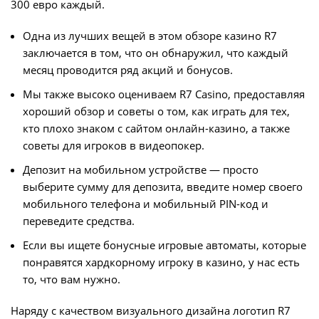
300 евро каждый.
Одна из лучших вещей в этом обзоре казино R7
заключается в том, что он обнаружил, что каждый
месяц проводится ряд акций и бонусов.
Мы также высоко оцениваем R7 Casino, предоставляя
хороший обзор и советы о том, как играть для тех,
кто плохо знаком с сайтом онлайн-казино, а также
советы для игроков в видеопокер.
Депозит на мобильном устройстве — просто
выберите сумму для депозита, введите номер своего
мобильного телефона и мобильный PIN-код и
переведите средства.
Если вы ищете бонусные игровые автоматы, которые
понравятся хардкорному игроку в казино, у нас есть
то, что вам нужно.
Наряду с качеством визуального дизайна логотип R7