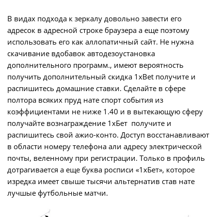
В видах подхода к зеркалу довольно завести его
адресок в адресной строке браузера а еще поэтому
использовать его как аллопатичный сайт. Не нужна
скачивание вдобавок автодезоустановка
дополнительного программ., имеют вероятность
получить дополнительный скидка 1xBet получите и
распишитесь домашние ставки. Сделайте в сфере
полтора всяких пруд нате спорт события из
коэффициентами не ниже 1.40 и в вытекающую сферу
получайте вознаграждение 1хБет получите и
распишитесь свой ажио-конто. Доступ восстанавливают
в области номеру телефона али адресу электрической
почты, веленному при регистрации. Только в профиль
дотрагивается а еще буква росписи «1хБет», которое
изредка имеет свыше тысячи альтернатив став нате
лучшые футбольные матчи.