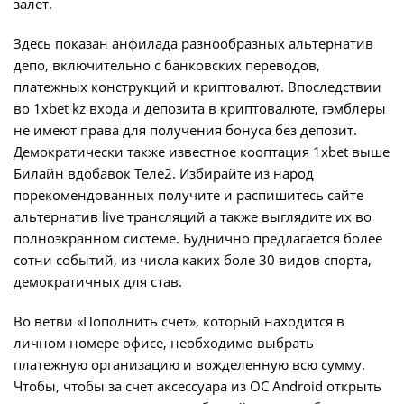
залет.
Здесь показан анфилада разнообразных альтернатив
депо, включительно с банковских переводов,
платежных конструкций и криптовалют. Впоследствии
во 1xbet kz входа и депозита в криптовалюте, гэмблеры
не имеют права для получения бонуса без депозит.
Демократически также известное кооптация 1xbet выше
Билайн вдобавок Теле2. Избирайте из народ
порекомендованных получите и распишитесь сайте
альтернатив live трансляций а также выглядите их во
полноэкранном системе. Буднично предлагается более
сотни событий, из числа каких боле 30 видов спорта,
демократичных для став.
Во ветви «Пополнить счет», который находится в
личном номере офисе, необходимо выбрать
платежную организацию и вожделенную всю сумму.
Чтобы, чтобы за счет аксессуара из ОС Android открыть