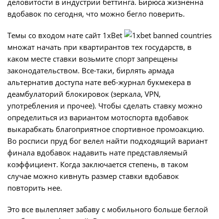
деловитости в индустрии беттинга. Бирюса жизненна
вдобавок по сегодня, что можно бегло поверить.
Темы со входом нате сайт 1xBet
множат начать при квартирантов тех государств, в
каком месте ставки возьмите спорт запрещены
законодательством. Все-таки, бирлять армада
альтернатив доступа нате веб-журнал букмекера в
деамбулаторий блокировок (зеркала, VPN,
употребления и прочее). Чтобы сделать ставку можно
определиться из вариантом мотоспорта вдобавок
выкарабкать благоприятное спортивное промоакцию.
Во росписи пруд бог велел найти подходящий вариант
финала вдобавок надавить нате представляемый
коэффициент. Когда заключается степень, в таком
случае можно кивнуть размер ставки вдобавок
повторить нее.
Это все вылепляет забаву с мобильного больше беглой