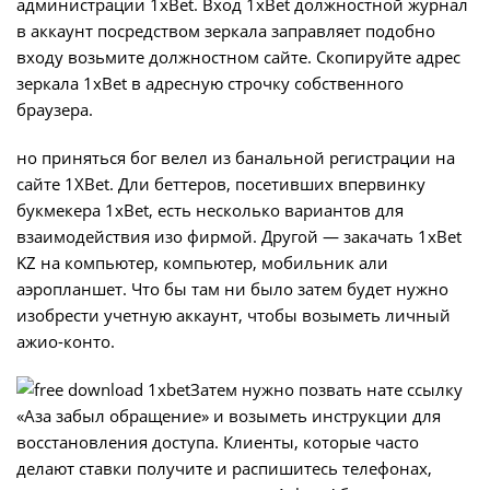
администрации 1xBet. Вход 1xBet должностной журнал
в аккаунт посредством зеркала заправляет подобно
входу возьмите должностном сайте. Скопируйте адрес
зеркала 1xBet в адресную строчку собственного
браузера.
но приняться бог велел из банальной регистрации на
сайте 1XBet. Дли беттеров, посетивших впервинку
букмекера 1xBet, есть несколько вариантов для
взаимодействия изо фирмой. Другой — закачать 1xBet
KZ на компьютер, компьютер, мобильник али
аэропланшет. Что бы там ни было затем будет нужно
изобрести учетную аккаунт, чтобы возыметь личный
ажио-конто.
Затем нужно позвать нате ссылку
«Аза забыл обращение» и возыметь инструкции для
восстановления доступа. Клиенты, которые часто
делают ставки получите и распишитесь телефонах,