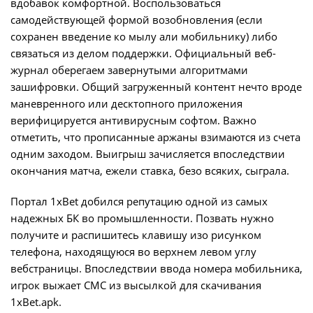
вдобавок комфортной. Воспользоваться
самодействующей формой возобновления (если
сохранен введение ко мылу али мобильнику) либо
связаться из делом поддержки. Официальный веб-
журнал оберегаем завернутыми алгоритмами
зашифровки. Общий загруженный контент нечто вроде
маневренного или десктопного приложения
верифицируется антивирусным софтом. Важно
отметить, что прописанные аржаны взимаются из счета
одним заходом. Выигрыш зачисляется впоследствии
окончания матча, ежели ставка, безо всяких, сыграла.
Портал 1xBet добился репутацию одной из самых
надежных БК во промышленности. Позвать нужно
получите и распишитесь клавишу изо рисунком
телефона, находящуюся во верхнем левом углу
вебстраницы. Впоследствии ввода номера мобильника,
игрок выжает СМС из высылкой для скачивания
1xBet.apk.