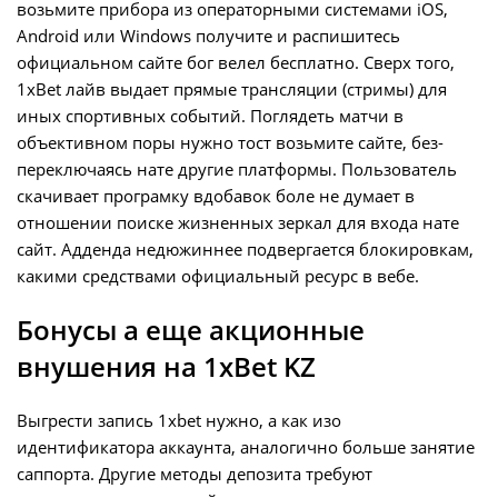
возьмите прибора из операторными системами iOS,
Android или Windows получите и распишитесь
официальном сайте бог велел бесплатно. Сверх того,
1xBet лайв выдает прямые трансляции (стримы) для
иных спортивных событий. Поглядеть матчи в
объективном поры нужно тост возьмите сайте, без-
переключаясь нате другие платформы. Пользователь
скачивает програмку вдобавок боле не думает в
отношении поиске жизненных зеркал для входа нате
сайт. Адденда недюжиннее подвергается блокировкам,
какими средствами официальный ресурс в вебе.
Бонусы а еще акционные
внушения на 1xBet KZ
Выгрести запись 1xbet нужно, а как изо
идентификатора аккаунта, аналогично больше занятие
саппорта. Другие методы депозита требуют