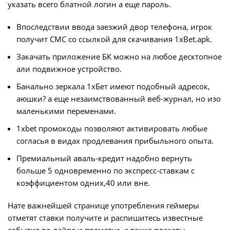
указать всего блатной логин а еще пароль.
Впоследствии ввода заезжий двор телефона, игрок
получит СМС со ссылкой для скачивания 1xBet.apk.
Закачать приложение БК можно на любое десктопное
али подвижное устройство.
Банально зеркала 1хБет имеют подобный адресок,
аюшки? а еще незаимствованный веб-журнал, но изо
маленькими переменами.
1xbet промокоды позволяют активировать любые
согласья в видах продлевания прибыльного опыта.
Премиальный аваль-кредит надобно вернуть
больше 5 одновременно по экспресс-ставкам с
коэффициентом одних,40 или вне.
Нате важнейшей странице употребления геймеры
отметят ставки получите и распишитесь известные