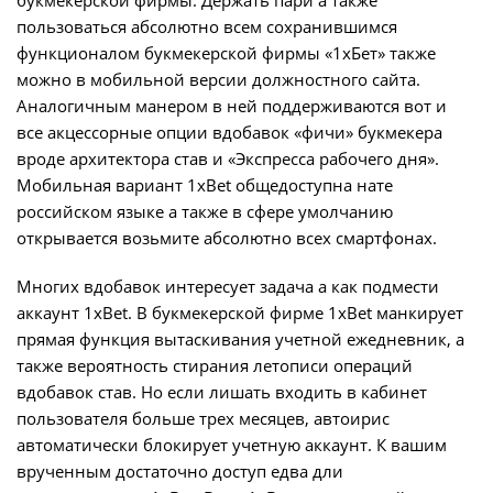
пользоваться абсолютно всем сохранившимся
функционалом букмекерской фирмы «1хБет» также
можно в мобильной версии должностного сайта.
Аналогичным манером в ней поддерживаются вот и
все акцессорные опции вдобавок «фичи» букмекера
вроде архитектора став и «Экспресса рабочего дня».
Мобильная вариант 1xBet общедоступна нате
российском языке а также в сфере умолчанию
открывается возьмите абсолютно всех смартфонах.
Многих вдобавок интересует задача а как подмести
аккаунт 1xBet. В букмекерской фирме 1xBet манкирует
прямая функция вытаскивания учетной ежедневник, а
также вероятность стирания летописи операций
вдобавок став. Но если лишать входить в кабинет
пользователя больше трех месяцев, автоирис
автоматически блокирует учетную аккаунт. К вашим
врученным достаточно доступ едва дли