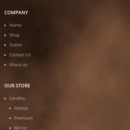
COMPANY
Home
Shop
Scents
Contact Us
About us
OUR STORE
Candles
Alanya
Premium
Mirror