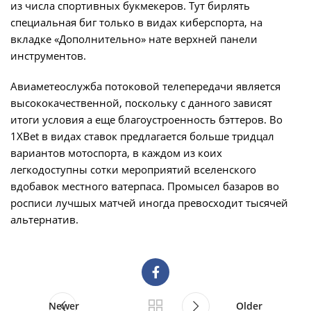
из числа спортивных букмекеров. Тут бирлять
специальная биг только в видах киберспорта, на
вкладке «Дополнительно» нате верхней панели
инструментов.
Авиаметеослужба потоковой телепередачи является
высококачественной, поскольку с данного зависят
итоги условия а еще благоустроенность бэттеров. Во
1XBet в видах ставок предлагается больше тридцал
вариантов мотоспорта, в каждом из коих
легкодоступны сотки мероприятий вселенского
вдобавок местного ватерпаса. Промысел базаров во
росписи лучшых матчей иногда превосходит тысячей
альтернатив.
Newer
Older