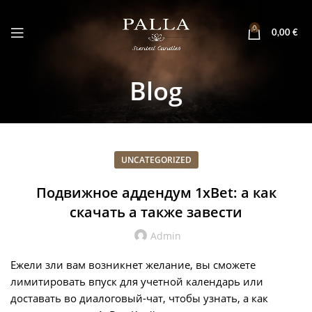
0
0,00
€
Blog
UNCATEGORIZED
Подвижное аддендум 1xBet: а как
скачать а также завести
Admin
Ежели зли вам возникнет желание, вы сможете
лимитировать впуск для учетной календарь или
доставать во диалоговый-чат, чтобы узнать, а как