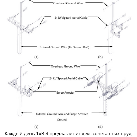
Каждый день 1xBet предлагает индекс сочетанных пруд