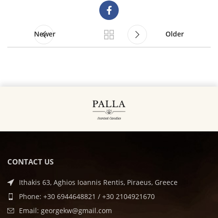
Newer
Older
CONTACT US
Ithakis 63, Aghios Ioannis Rentis, Piraeus, Greece
Phone: +30 6944648821 / +30 2104921670
Email: georgekw@gmail.com