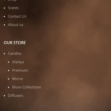
Scents
Contact Us
About us
OUR STORE
Candles
Alanya
Premium
Mirror
More Collections
Diffusers