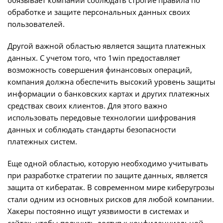
обязывает компании соблюдать строгие правила по
обработке и защите персональных данных своих
пользователей.
Другой важной областью является защита платежных
данных. С учетом того, что 1win предоставляет
возможность совершения финансовых операций,
компания должна обеспечить высокий уровень защиты
информации о банковских картах и других платежных
средствах своих клиентов. Для этого важно
использовать передовые технологии шифрования
данных и соблюдать стандарты безопасности
платежных систем.
Еще одной областью, которую необходимо учитывать
при разработке стратегии по защите данных, является
защита от кибератак. В современном мире киберугрозы
стали одним из основных рисков для любой компании.
Хакеры постоянно ищут уязвимости в системах и