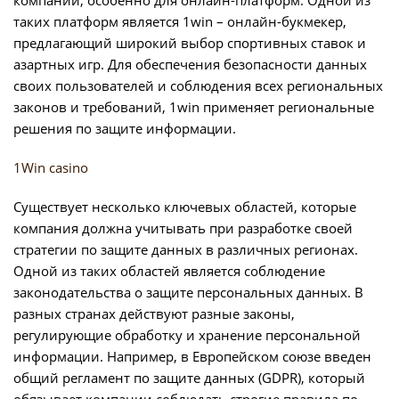
компании, особенно для онлайн-платформ. Одной из
таких платформ является 1win – онлайн-букмекер,
предлагающий широкий выбор спортивных ставок и
азартных игр. Для обеспечения безопасности данных
своих пользователей и соблюдения всех региональных
законов и требований, 1win применяет региональные
решения по защите информации.
1Win casino
Существует несколько ключевых областей, которые
компания должна учитывать при разработке своей
стратегии по защите данных в различных регионах.
Одной из таких областей является соблюдение
законодательства о защите персональных данных. В
разных странах действуют разные законы,
регулирующие обработку и хранение персональной
информации. Например, в Европейском союзе введен
общий регламент по защите данных (GDPR), который