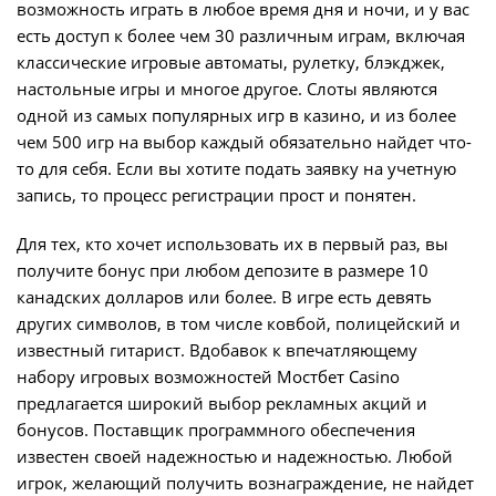
возможность играть в любое время дня и ночи, и у вас
есть доступ к более чем 30 различным играм, включая
классические игровые автоматы, рулетку, блэкджек,
настольные игры и многое другое. Слоты являются
одной из самых популярных игр в казино, и из более
чем 500 игр на выбор каждый обязательно найдет что-
то для себя. Если вы хотите подать заявку на учетную
запись, то процесс регистрации прост и понятен.
Для тех, кто хочет использовать их в первый раз, вы
получите бонус при любом депозите в размере 10
канадских долларов или более. В игре есть девять
других символов, в том числе ковбой, полицейский и
известный гитарист. Вдобавок к впечатляющему
набору игровых возможностей Мостбет Casino
предлагается широкий выбор рекламных акций и
бонусов. Поставщик программного обеспечения
известен своей надежностью и надежностью. Любой
игрок, желающий получить вознаграждение, не найдет