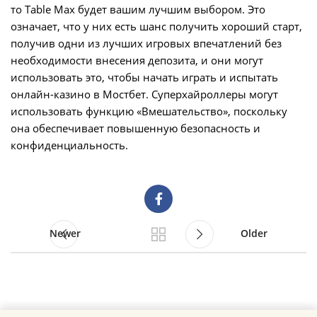
то Table Max будет вашим лучшим выбором. Это
означает, что у них есть шанс получить хороший старт,
получив одни из лучших игровых впечатлений без
необходимости внесения депозита, и они могут
использовать это, чтобы начать играть и испытать
онлайн-казино в Мостбет. Суперхайроллеры могут
использовать функцию «Вмешательство», поскольку
она обеспечивает повышенную безопасность и
конфиденциальность.
Newer
Older