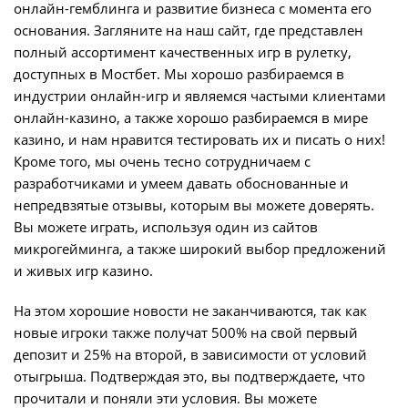
онлайн-гемблинга и развитие бизнеса с момента его
основания. Загляните на наш сайт, где представлен
полный ассортимент качественных игр в рулетку,
доступных в Мостбет. Мы хорошо разбираемся в
индустрии онлайн-игр и являемся частыми клиентами
онлайн-казино, а также хорошо разбираемся в мире
казино, и нам нравится тестировать их и писать о них!
Кроме того, мы очень тесно сотрудничаем с
разработчиками и умеем давать обоснованные и
непредвзятые отзывы, которым вы можете доверять.
Вы можете играть, используя один из сайтов
микрогейминга, а также широкий выбор предложений
и живых игр казино.
На этом хорошие новости не заканчиваются, так как
новые игроки также получат 500% на свой первый
депозит и 25% на второй, в зависимости от условий
отыгрыша. Подтверждая это, вы подтверждаете, что
прочитали и поняли эти условия. Вы можете