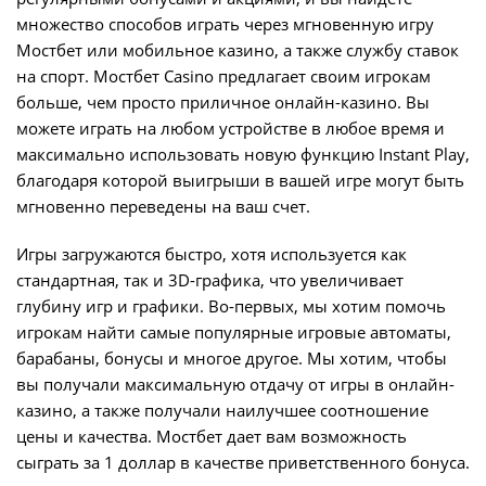
множество способов играть через мгновенную игру
Мостбет или мобильное казино, а также службу ставок
на спорт. Мостбет Casino предлагает своим игрокам
больше, чем просто приличное онлайн-казино. Вы
можете играть на любом устройстве в любое время и
максимально использовать новую функцию Instant Play,
благодаря которой выигрыши в вашей игре могут быть
мгновенно переведены на ваш счет.
Игры загружаются быстро, хотя используется как
стандартная, так и 3D-графика, что увеличивает
глубину игр и графики. Во-первых, мы хотим помочь
игрокам найти самые популярные игровые автоматы,
барабаны, бонусы и многое другое. Мы хотим, чтобы
вы получали максимальную отдачу от игры в онлайн-
казино, а также получали наилучшее соотношение
цены и качества. Мостбет дает вам возможность
сыграть за 1 доллар в качестве приветственного бонуса.