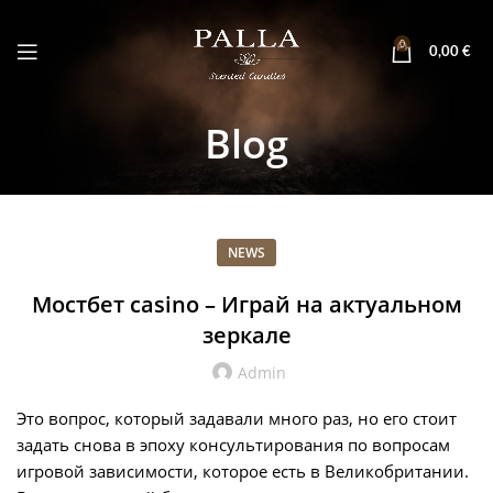
0
0,00
€
Blog
NEWS
Мостбет casino – Играй на актуальном
зеркале
Admin
Это вопрос, который задавали много раз, но его стоит
задать снова в эпоху консультирования по вопросам
игровой зависимости, которое есть в Великобритании.