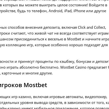
 в которых вы можете выиграть целое состояние! Войдите в
ройстве, будь то телефон, Android, iPad, iPhone или другое
ых способов внесения депозита, включая Click and Collect,
роки считают, что живой чат не всегда соответствует играм
шансом присоединиться к веселью в Mostbet и начните игр
щую коллекцию игр, которые особенно хорошо подходят для
асности и принесут проценты по кэшбэку, бонусам и депози
о играть абсолютно бесплатно. Mostbet Casino предлагает
 карточные и многие другие.
игроков Mostbet
ающих игр казино, включая игровые автоматы, видеопокер,
отдельных уровня вывода средств, в зависимости от того, к
айн-казино имеют мобильное приложение, которое позвол