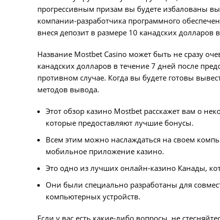
прогрессивным призам вы будете избалованы вы
компании-разработчика программного обеспечения
внеся депозит в размере 10 канадских долларов 
Название Mostbet Casino может быть не сразу о
канадских долларов в течение 7 дней после пред
противном случае. Когда вы будете готовы вывес
методов вывода.
Этот обзор казино Mostbet расскажет вам о н
которые предоставляют лучшие бонусы.
Всем этим можно наслаждаться на своем компь
мобильное приложение казино.
Это одно из лучших онлайн-казино Канады, кот
Они были специально разработаны для совме
компьютерных устройств.
Если у вас есть какие-либо вопросы, не стесняй