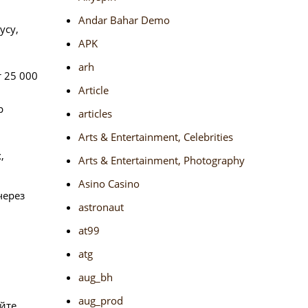
Andar Bahar Demo
усу,
APK
arh
 25 000
Article
р
articles
Arts & Entertainment, Celebrities
,
Arts & Entertainment, Photography
Asino Casino
через
astronaut
at99
atg
aug_bh
aug_prod
ойте