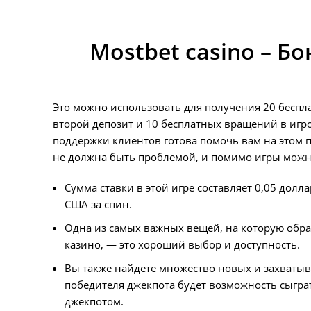
Mostbet casino – 
Это можно использовать для получения 20 беспла
второй депозит и 10 бесплатных вращений в игро
поддержки клиентов готова помочь вам на этом пу
не должна быть проблемой, и помимо игры можн
Сумма ставки в этой игре составляет 0,05 долл
США за спин.
Одна из самых важных вещей, на которую обра
казино, — это хороший выбор и доступность.
Вы также найдете множество новых и захватыва
победителя джекпота будет возможность сыграть
джекпотом.