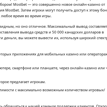
бором! Mostbet — это совершенно новое онлайн-казино от
 Mostbet. Затем игроки могут получить доступ к этому бон
в любое время во время игры.
чевидным, но оно отличное. Максимальный вывод составляет
оставления вывода средств и 50 000 канадских долларов в
ти деньги, вы можете вывести их, используя широкий спект
екоторых приложениях для мобильных казино или операторах
ютере, смартфоне или планшете, через онлайн-казино или 
орое предлагает игрокам.
стимости с максимально возможным количеством игровых/
тесь обращаться к нашей команде поддержки клиентов. Откр