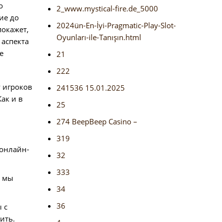
о
2_www.mystical-fire.de_5000
ие до
2024ün-En-İyi-Pragmatic-Play-Slot-
покажет,
Oyunları-ile-Tanışın.html
 аспекта
е
21
222
у игроков
241536 15.01.2025
ак и в
25
274 BeepBeep Casino –
319
 онлайн-
32
333
е мы
34
36
 с
ить.