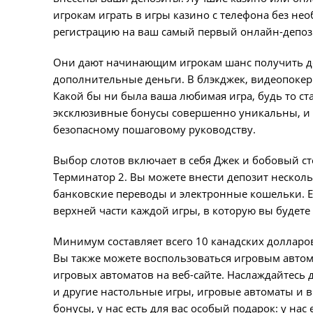
игрокам играть в игры казино с телефона без не
регистрацию на ваш самый первый онлайн-депоз
Они дают начинающим игрокам шанс получить д
дополнительные деньги. В блэкджек, видеопокер
Какой бы ни была ваша любимая игра, будь то стар
эксклюзивные бонусы совершенно уникальны, и и
безопасному пошаговому руководству.
Выбор слотов включает в себя Джек и бобовый сте
Терминатор 2. Вы можете внести депозит нескол
банковские переводы и электронные кошельки. Е
верхней части каждой игры, в которую вы будете 
Минимум составляет всего 10 канадских долларов,
Вы также можете воспользоваться игровым автома
игровых автоматов на веб-сайте. Наслаждайтесь 
и другие настольные игры, игровые автоматы и в
бонусы, у нас есть для вас особый подарок: у на