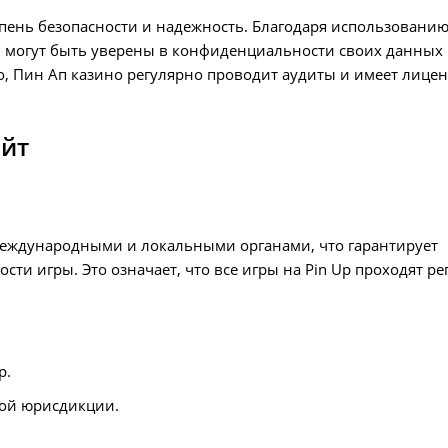
епень безопасности и надежность. Благодаря использовани
 могут быть уверены в конфиденциальности своих данных
о, Пин Ап казино регулярно проводит аудиты и имеет лицен
айт
международными и локальными органами, что гарантирует
сти игры. Это означает, что все игры на Pin Up проходят р
.
р.
дой юрисдикции.