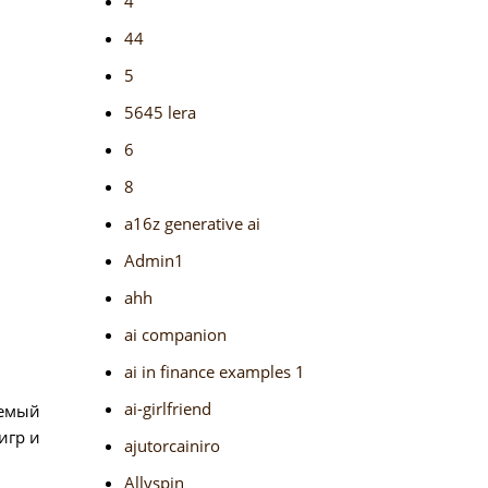
4
44
5
5645 lera
6
8
a16z generative ai
Admin1
ahh
ai companion
ai in finance examples 1
ai-girlfriend
аемый
игр и
ajutorcainiro
Allyspin