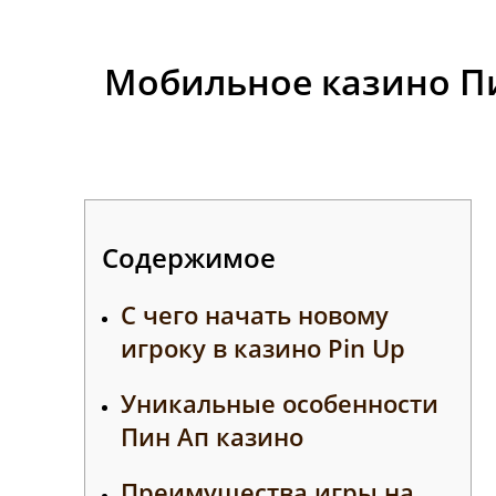
Мобильное казино Пи
Содержимое
С чего начать новому
игроку в казино Pin Up
Уникальные особенности
Пин Ап казино
Преимущества игры на