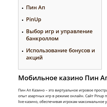
Пин Ап
PinUp
Выбор игр и управление
банкроллом
Использование бонусов и
акций
Мобильное казино Пин Ап
Пин Ап Казино – это виртуальное игровое простр
опыт азартных игр в режиме онлайн. Сайт Pinup 
live-казино, обеспечивая игрокам максимальное 