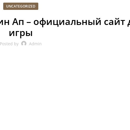
UNCATEGORIZED
н Ап – официальный сайт 
игры
Posted by
Admin