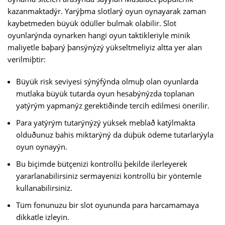
kazanmaktadýr. Yarýþma slotlarý oyun oynayarak zaman
kaybetmeden büyük ödüller bulmak olabilir. Slot
oyunlarýnda oynarken hangi oyun taktikleriyle minik
maliyetle baþarý þansýnýzý yükseltmeliyiz altta yer alan
verilmiþtir:
Büyük risk seviyesi sýnýfýnda olmuþ olan oyunlarda
mutlaka büyük tutarda oyun hesabýnýzda toplanan
yatýrým yapmanýz gerektiðinde tercih edilmesi önerilir.
Para yatýrým tutarýnýzý yüksek meblað katýlmakta
olduðunuz bahis miktarýný da düþük ödeme tutarlarýyla
oyun oynayýn.
Bu biçimde bütçenizi kontrollü þekilde ilerleyerek
yararlanabilirsiniz sermayenizi kontrollü bir yöntemle
kullanabilirsiniz.
Tüm fonunuzu bir slot oyununda para harcamamaya
dikkatle izleyin.