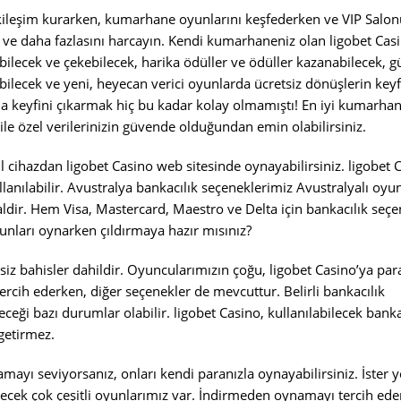
etkileşim kurarken, kumarhane oyunlarını keşfederken ve VIP Sal
 ve daha fazlasını harcayın. Kendi kumarhaneniz olan ligobet Cas
bilecek ve çekebilecek, harika ödüller ve ödüller kazanabilecek, g
ilecek ve yeni, heyecan verici oyunlarda ücretsiz dönüşlerin keyf
da keyfini çıkarmak hiç bu kadar kolay olmamıştı! En iyi kumarhan
ile özel verilerinizin güvende olduğundan emin olabilirsiniz.
bil cihazdan ligobet Casino web sitesinde oynayabilirsiniz. ligobet 
anılabilir. Avustralya bankacılık seçeneklerimiz Avustralyalı oyun
ldir. Hem Visa, Mastercard, Maestro ve Delta için bankacılık seçe
unları oynarken çıldırmaya hazır mısınız?
iz bahisler dahildir. Oyuncularımızın çoğu, ligobet Casino’ya par
ercih ederken, diğer seçenekler de mevcuttur. Belirli bankacılık
ği bazı durumlar olabilir. ligobet Casino, kullanılabilecek banka
getirmez.
mayı seviyorsanız, onları kendi paranızla oynayabilirsiniz. İster y
bilecek çok çeşitli oyunlarımız var. İndirmeden oynamayı tercih ede