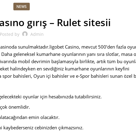
NEWS
asıno gırış – Rulet sitesii
Posted by
Admin
casinoda sunulmaktadır.ligobet Casino, mevcut 500’den fazla oyun
ar. Daha geleneksel kumarhane oyunlarının yanı sıra slotlar, masa o
ivarında mobil devrimin başlamasıyla birlikte, artık tüm bu oyunl
reket halindeyken en sevdiğiniz kumarhane oyunlarının keyfini
a spor bahisleri, Oyun içi bahisler ve e-Spor bahisleri sunan özel 
elecekteki oyunlar için hesabınızda tutabilirsiniz.
 çok önemlidir.
nlatacağından emin olacaktır.
ani kaybederseniz cebinizden çıkmazsınız.