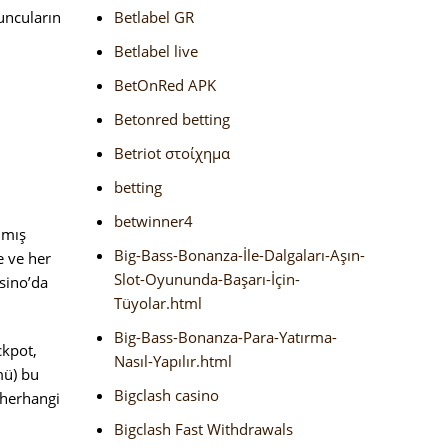
uncuların
Betlabel GR
Betlabel live
BetOnRed APK
Betonred betting
Betriot στοίχημα
betting
betwinner4
nmış
Big-Bass-Bonanza-İle-Dalgaları-Aşın-
e ve her
Slot-Oyununda-Başarı-İçin-
asino’da
Tüyolar.html
Big-Bass-Bonanza-Para-Yatırma-
ckpot,
Nasıl-Yapılır.html
mü) bu
Bigclash casino
 herhangi
Bigclash Fast Withdrawals