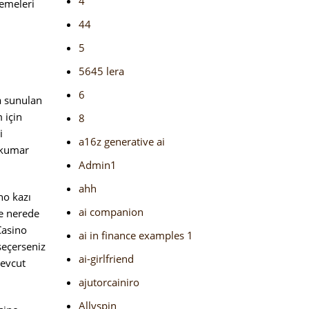
4
demeleri
44
5
5645 lera
6
da sunulan
 için
8
i
a16z generative ai
 kumar
Admin1
ahh
no kazı
ai companion
ce nerede
Casino
ai in finance examples 1
seçerseniz
ai-girlfriend
mevcut
ajutorcainiro
Allyspin