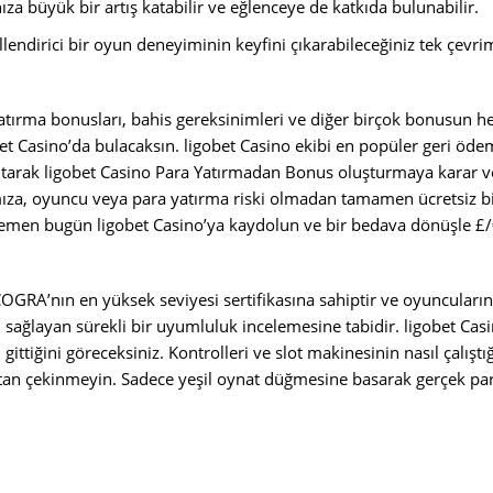
a büyük bir artış katabilir ve eğlenceye de katkıda bulunabilir.
endirici bir oyun deneyiminin keyfini çıkarabileceğiniz tek çevrim
ırma bonusları, bahis gereksinimleri ve diğer birçok bonusun h
obet Casino’da bulacaksın. ligobet Casino ekibi en popüler geri öd
utarak ligobet Casino Para Yatırmadan Bonus oluşturmaya karar v
ıza, oyuncu veya para yatırma riski olmadan tamamen ücretsiz bi
emen bugün ligobet Casino’ya kaydolun ve bir bedava dönüşle £
COGRA’nın en yüksek seviyesi sertifikasına sahiptir ve oyuncuların
 sağlayan sürekli bir uyumluluk incelemesine tabidir. ligobet Cas
ittiğini göreceksiniz. Kontrolleri ve slot makinesinin nasıl çalıştığ
ktan çekinmeyin. Sadece yeşil oynat düğmesine basarak gerçek pa