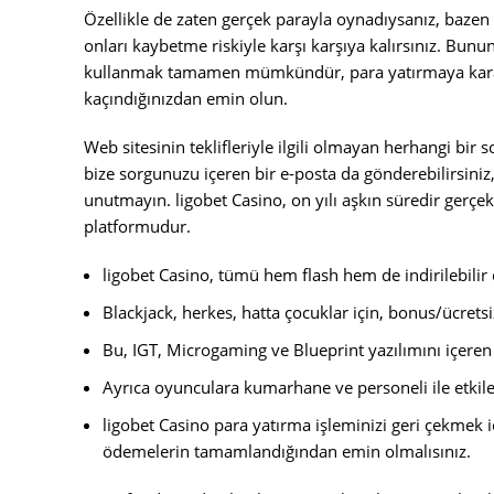
Özellikle de zaten gerçek parayla oynadıysanız, bazen
onları kaybetme riskiyle karşı karşıya kalırsınız. Bunu
kullanmak tamamen mümkündür, para yatırmaya karar
kaçındığınızdan emin olun.
Web sitesinin teklifleriyle ilgili olmayan herhangi bi
bize sorgunuzu içeren bir e-posta da gönderebilirsini
unutmayın. ligobet Casino, on yılı aşkın süredir gerç
platformudur.
ligobet Casino, tümü hem flash hem de indirilebilir 
Blackjack, herkes, hatta çocuklar için, bonus/ücretsi
Bu, IGT, Microgaming ve Blueprint yazılımını içeren
Ayrıca oyunculara kumarhane ve personeli ile etkil
ligobet Casino para yatırma işleminizi geri çekme
ödemelerin tamamlandığından emin olmalısınız.