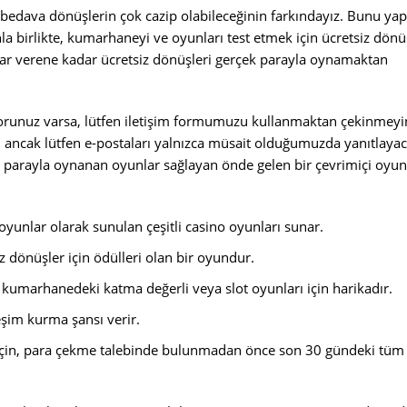
 bedava dönüşlerin çok cazip olabileceğinin farkındayız. Bunu yap
nla birlikte, kumarhaneyi ve oyunları test etmek için ücretsiz dönü
 verene kadar ücretsiz dönüşleri gerçek parayla oynamaktan
r sorunuz varsa, lütfen iletişim formumuzu kullanmaktan çekinmeyi
z, ancak lütfen e-postaları yalnızca müsait olduğumuzda yanıtlaya
ek parayla oynanan oyunlar sağlayan önde gelen bir çevrimiçi oyun
oyunlar olarak sunulan çeşitli casino oyunları sunar.
z dönüşler için ödülleri olan bir oyundur.
 kumarhanedeki katma değerli veya slot oyunları için harikadır.
eşim kurma şansı verir.
k için, para çekme talebinde bulunmadan önce son 30 gündeki tüm