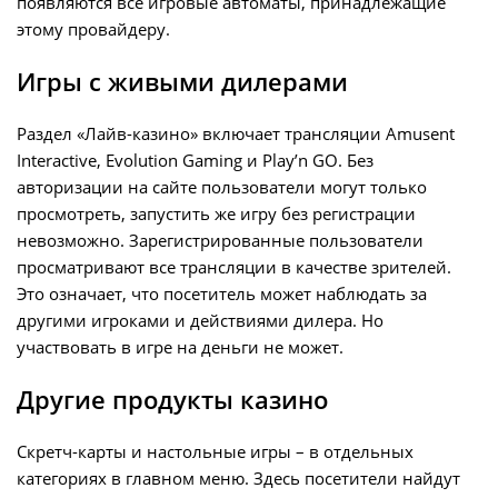
появляются все игровые автоматы, принадлежащие
этому провайдеру.
Игры с живыми дилерами
Раздел «Лайв-казино» включает трансляции Amusent
Interactive, Evolution Gaming и Play’n GO. Без
авторизации на сайте пользователи могут только
просмотреть, запустить же игру без регистрации
невозможно. Зарегистрированные пользователи
просматривают все трансляции в качестве зрителей.
Это означает, что посетитель может наблюдать за
другими игроками и действиями дилера. Но
участвовать в игре на деньги не может.
Другие продукты казино
Скретч-карты и настольные игры – в отдельных
категориях в главном меню. Здесь посетители найдут