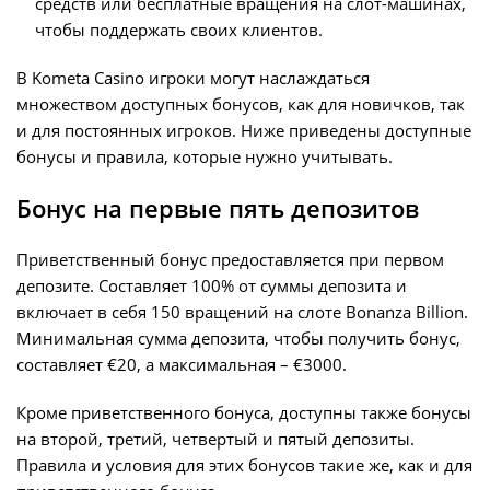
средств или бесплатные вращения на слот-машинах,
чтобы поддержать своих клиентов.
В Kometa Casino игроки могут наслаждаться
множеством доступных бонусов, как для новичков, так
и для постоянных игроков. Ниже приведены доступные
бонусы и правила, которые нужно учитывать.
Бонус на первые пять депозитов
Приветственный бонус предоставляется при первом
депозите. Составляет 100% от суммы депозита и
включает в себя 150 вращений на слоте Bonanza Billion.
Минимальная сумма депозита, чтобы получить бонус,
составляет €20, а максимальная – €3000.
Кроме приветственного бонуса, доступны также бонусы
на второй, третий, четвертый и пятый депозиты.
Правила и условия для этих бонусов такие же, как и для