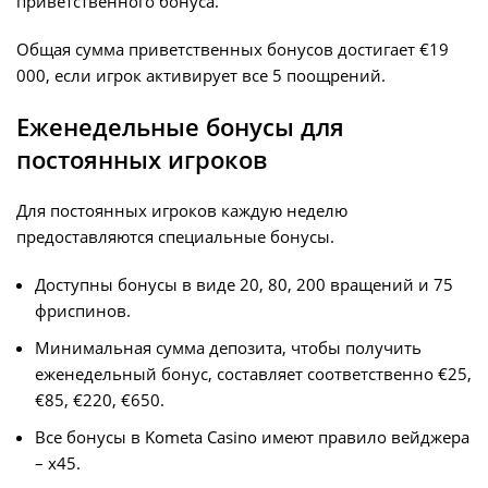
приветственного бонуса.
Общая сумма приветственных бонусов достигает €19
000, если игрок активирует все 5 поощрений.
Еженедельные бонусы для
постоянных игроков
Для постоянных игроков каждую неделю
предоставляются специальные бонусы.
Доступны бонусы в виде 20, 80, 200 вращений и 75
фриспинов.
Минимальная сумма депозита, чтобы получить
еженедельный бонус, составляет соответственно €25,
€85, €220, €650.
Все бонусы в Kometa Casino имеют правило вейджера
– x45.