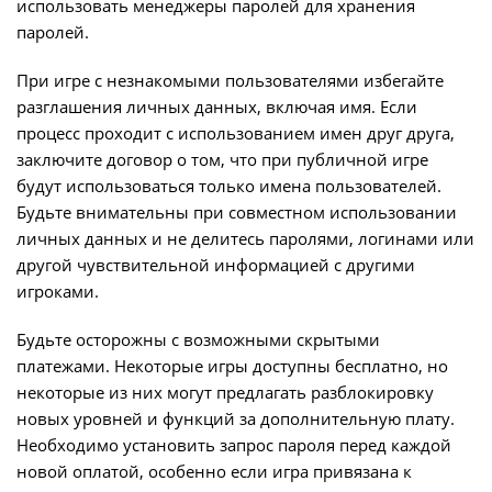
использовать менеджеры паролей для хранения
паролей.
При игре с незнакомыми пользователями избегайте
разглашения личных данных, включая имя. Если
процесс проходит с использованием имен друг друга,
заключите договор о том, что при публичной игре
будут использоваться только имена пользователей.
Будьте внимательны при совместном использовании
личных данных и не делитесь паролями, логинами или
другой чувствительной информацией с другими
игроками.
Будьте осторожны с возможными скрытыми
платежами. Некоторые игры доступны бесплатно, но
некоторые из них могут предлагать разблокировку
новых уровней и функций за дополнительную плату.
Необходимо установить запрос пароля перед каждой
новой оплатой, особенно если игра привязана к