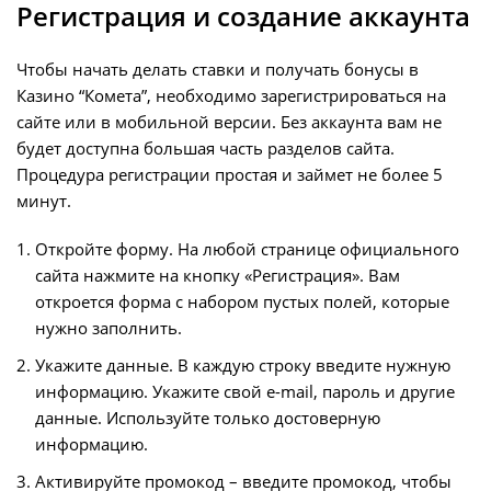
Регистрация и создание аккаунта
Чтобы начать делать ставки и получать бонусы в
Казино “Комета”, необходимо зарегистрироваться на
сайте или в мобильной версии. Без аккаунта вам не
будет доступна большая часть разделов сайта.
Процедура регистрации простая и займет не более 5
минут.
Откройте форму. На любой странице официального
сайта нажмите на кнопку «Регистрация». Вам
откроется форма с набором пустых полей, которые
нужно заполнить.
Укажите данные. В каждую строку введите нужную
информацию. Укажите свой e-mail, пароль и другие
данные. Используйте только достоверную
информацию.
Активируйте промокод – введите промокод, чтобы