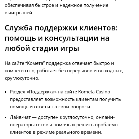
обеспечивая быстрое и надежное получение
выигрышей.
Служба поддержки клиентов:
помощь и консультации на
любой стадии игры
На сайте “Комета” поддержка отвечает быстро и
компетентно, работает без перерывов и выходных,
круглосуточно.
Раздел «Поддержка» на сайте Kometa Casino
предоставляет возможность клиентам получить
помощь и ответы на свои вопросы.
Лайв-чат — доступен круглосуточно, онлайн-
операторы готовы помочь и решить проблемы
клиентов в режиме реального времени.