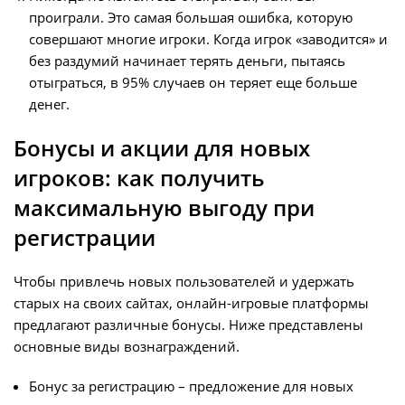
проиграли. Это самая большая ошибка, которую
совершают многие игроки. Когда игрок «заводится» и
без раздумий начинает терять деньги, пытаясь
отыграться, в 95% случаев он теряет еще больше
денег.
Бонусы и акции для новых
игроков: как получить
максимальную выгоду при
регистрации
Чтобы привлечь новых пользователей и удержать
старых на своих сайтах, онлайн-игровые платформы
предлагают различные бонусы. Ниже представлены
основные виды вознаграждений.
Бонус за регистрацию – предложение для новых