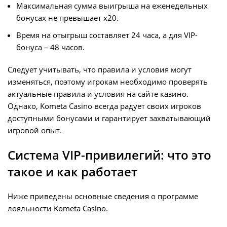
Максимальная сумма выигрыша на еженедельных
бонусах не превышает x20.
Время на отыгрыш составляет 24 часа, а для VIP-
бонуса – 48 часов.
Следует учитывать, что правила и условия могут
изменяться, поэтому игрокам необходимо проверять
актуальные правила и условия на сайте казино.
Однако, Kometa Casino всегда радует своих игроков
доступными бонусами и гарантирует захватывающий
игровой опыт.
Система VIP-привилегий: что это
такое и как работает
Ниже приведены основные сведения о программе
лояльности Kometa Casino.