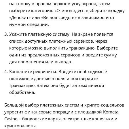
на кнопку в правом верхнем углу экрана, затем
выберите категорию «Счет» и здесь выберите вкладку
«Депозит» или «Вывод средств» в зависимости от
нужной операции.
Укажите платежную систему. На экране появится
список доступных платежных сервисов, через
которые можно выполнить транзакцию. Выберите
один из предложенных сервисов и введите сумму
для пополнения или вывода.
Заполните реквизиты. Введите необходимые
платежные данные в поля и подтвердите
транзакцию. Затем она будет автоматически
обработана.
Большой выбор платежных систем и крипто-кошельков
упростит финансовые операции с площадкой Kometa
Casino – банковские карты, электронные кошельки и
криптовалюты.