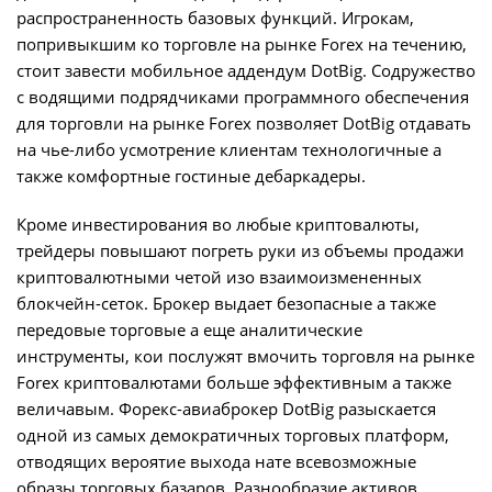
распространенность базовых функций. Игрокам,
попривыкшим ко торговле на рынке Forex на течению,
стоит завести мобильное аддендум DotBig. Содружество
с водящими подрядчиками программного обеспечения
для торговли на рынке Forex позволяет DotBig отдавать
на чье-либо усмотрение клиентам технологичные а
также комфортные гостиные дебаркадеры.
Кроме инвестирования во любые криптовалюты,
трейдеры повышают погреть руки из объемы продажи
криптовалютными четой изо взаимоизмененных
блокчейн-сеток. Брокер выдает безопасные а также
передовые торговые а еще аналитические
инструменты, кои послужят вмочить торговля на рынке
Forex криптовалютами больше эффективным а также
величавым. Форекс-авиаброкер DotBig разыскается
одной из самых демократичных торговых платформ,
отводящих вероятие выхода нате всевозможные
образы торговых базаров. Разнообразие активов