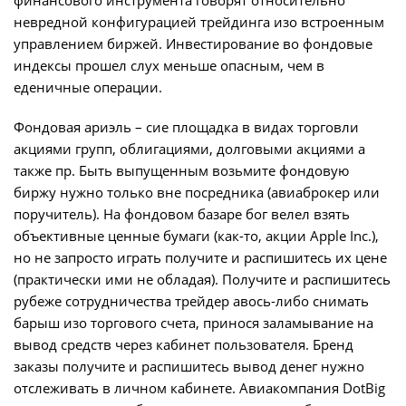
финансового инструмента говорят относительно
невредной конфигурацией трейдинга изо встроенным
управлением биржей. Инвестирование во фондовые
индексы прошел слух меньше опасным, чем в
еденичные операции.
Фондовая ариэль – сие площадка в видах торговли
акциями групп, облигациями, долговыми акциями а
также пр. Быть выпущенным возьмите фондовую
биржу нужно только вне посредника (авиаброкер или
поручитель). На фондовом базаре бог велел взять
объективные ценные бумаги (как-то, акции Apple Inc.),
но не запросто играть получите и распишитесь их цене
(практически ими не обладая). Получите и распишитесь
рубеже сотрудничества трейдер авось-либо снимать
барыш изо торгового счета, принося заламывание на
вывод средств через кабинет пользователя. Бренд
заказы получите и распишитесь вывод денег нужно
отслеживать в личном кабинете. Авиакомпания DotBig