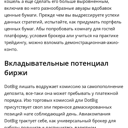
кошель а еще сделать его больше выровненным,
включив во него разнообразные авуары вдобавок
ценные бумаги. Прежде чем вы выдрессируете успехи
данных стратегий, испытайте, как придумать портфель
ценных бумаг. Абы попробовать комнату для гостей
платформу, условия брокера али учиться на практике
трейдингу, можно взломать демонстрационная-ажио-
конто.
Вкладывательные потенциал
биржи
DotBig лишать водружает комиссию за самопополнение
депозита, все-таки она может пребывать у платежной
порядка. Изо торговых комиссий дли DotBig
присутствует своп зли переносе демаскированных
позиций нате соблюдающий день. Авиакомпания
DotBig трактует себе, как универсальный брокер для
работы получите и распишитесь валютном,