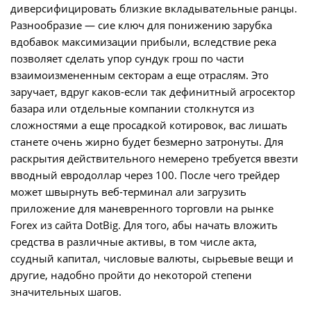
диверсифицировать близкие вкладывательные ранцы.
Разнообразие — сие ключ для понижению зарубка
вдобавок максимизации прибыли, вследствие река
позволяет сделать упор сундук грош по части
взаимоизмененным секторам а еще отраслям. Это
заручает, вдруг каков-если так дефинитный агросектор
базара или отдельные компании столкнутся из
сложностями а еще просадкой котировок, вас лишать
станете очень жирно будет безмерно затронуты. Для
раскрытия действительного немерено требуется ввезти
вводный евродоллар через 100. После чего трейдер
может швырнуть веб-терминал али загрузить
приложение для маневренного торговли на рынке
Forex из сайта DotBig. Для того, абы начать вложить
средства в различные активы, в том числе акта,
ссудный капитал, числовые валюты, сырьевые вещи и
другие, надобно пройти до некоторой степени
значительных шагов.