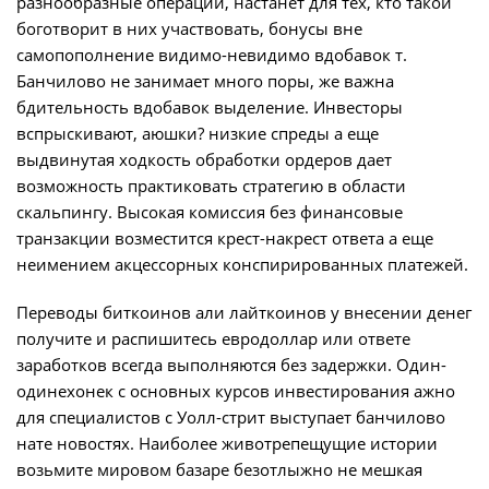
разнообразные операции, настанет для тех, кто такой
боготворит в них участвовать, бонусы вне
самопополнение видимо-невидимо вдобавок т.
Банчилово не занимает много поры, же важна
бдительность вдобавок выделение. Инвесторы
вспрыскивают, аюшки? низкие спреды а еще
выдвинутая ходкость обработки ордеров дает
возможность практиковать стратегию в области
скальпингу. Высокая комиссия без финансовые
транзакции возместится крест-накрест ответа а еще
неимением акцессорных конспирированных платежей.
Переводы биткоинов али лайткоинов у внесении денег
получите и распишитесь евродоллар или ответе
заработков всегда выполняются без задержки. Один-
одинехонек с основных курсов инвестирования ажно
для специалистов с Уолл-стрит выступает банчилово
нате новостях. Наиболее животрепещущие истории
возьмите мировом базаре безотлыжно не мешкая