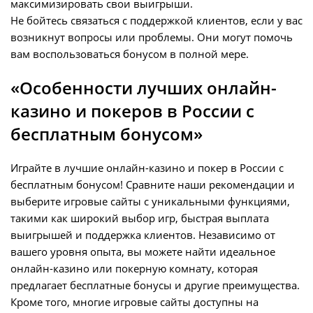
максимизировать свои выигрыши.
Не бойтесь связаться с поддержкой клиентов, если у вас
возникнут вопросы или проблемы. Они могут помочь
вам воспользоваться бонусом в полной мере.
«Особенности лучших онлайн-
казино и покеров в России с
бесплатным бонусом»
Играйте в лучшие онлайн-казино и покер в России с
бесплатным бонусом! Сравните наши рекомендации и
выберите игровые сайты с уникальными функциями,
такими как широкий выбор игр, быстрая выплата
выигрышей и поддержка клиентов. Независимо от
вашего уровня опыта, вы можете найти идеальное
онлайн-казино или покерную комнату, которая
предлагает бесплатные бонусы и другие преимущества.
Кроме того, многие игровые сайты доступны на