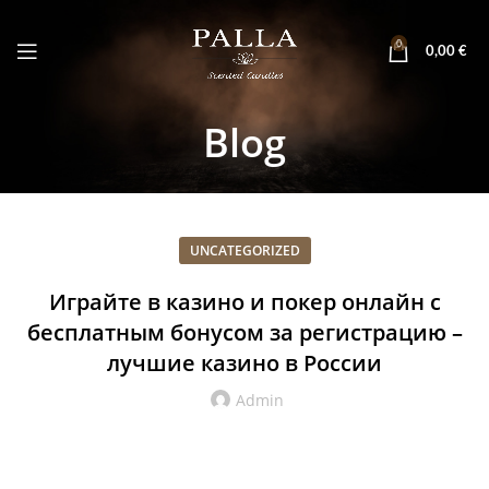
0
0,00
€
Blog
UNCATEGORIZED
Играйте в казино и покер онлайн с
бесплатным бонусом за регистрацию –
лучшие казино в России
Admin