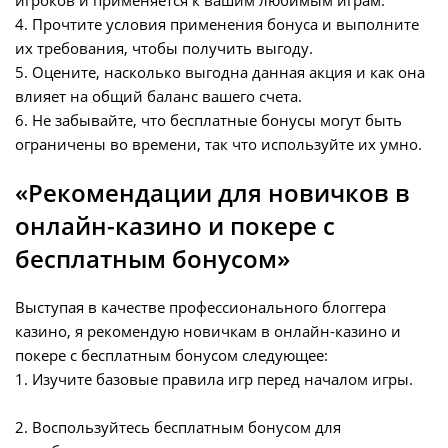
4. Прочтите условия применения бонуса и выполните
их требования, чтобы получить выгоду.
5. Оцените, насколько выгодна данная акция и как она
влияет на общий баланс вашего счета.
6. Не забывайте, что бесплатные бонусы могут быть
ограничены во времени, так что используйте их умно.
«Рекомендации для новичков в
онлайн-казино и покере с
бесплатным бонусом»
Выступая в качестве профессионального блоггера
казино, я рекомендую новичкам в онлайн-казино и
покере с бесплатным бонусом следующее:
1. Изучите базовые правила игр перед началом игры.
2. Воспользуйтесь бесплатным бонусом для