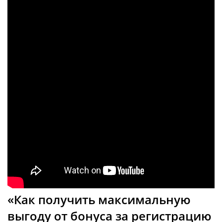
«Как получить максимальную
выгоду от бонуса за регистрацию