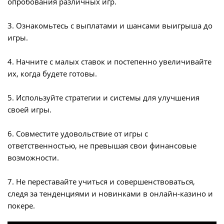
опробования различных игр.
3. Ознакомьтесь с выплатами и шансами выигрыша до
игры.
4. Начните с малых ставок и постепенно увеличивайте
их, когда будете готовы.
5. Используйте стратегии и системы для улучшения
своей игры.
6. Совместите удовольствие от игры с
ответственностью, не превышая свои финансовые
возможности.
7. Не переставайте учиться и совершенствоваться,
следя за тенденциями и новинками в онлайн-казино и
покере.