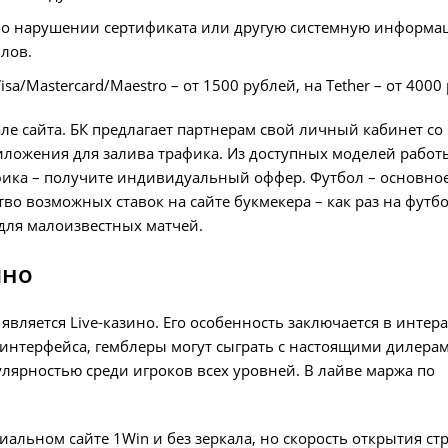
т о нарушении сертификата или другую системную информа
лов.
sa/Mastercard/Maestro – от 1500 рублей, на Tether – от 4000
ле сайта. БК предлагает партнерам свой личный кабинет со
иложения для залива трафика. Из доступных моделей работы
афика – получите индивидуальный оффер. Футбол – основно
во возможных ставок на сайте букмекера – как раз на футбо
 для малоизвестных матчей.
ино
является Live-казино. Его особенность заключается в инте
интерфейса, гемблеры могут сыграть с настоящими дилерам
лярностью среди игроков всех уровней. В лайве маржа по
льном сайте 1Win и без зеркала, но скорость открытия ст