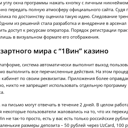
м углу окна программы нажать кнопку с личным никнеймо
чно передать полную атмосферу официального сайта. Судя 
блика по достоинству оценила такую идею. Следование тре
дним из решений стала разработка и внедрение в арсенал
ть доступ к ресурсам оператора. Порядок регистрации пра
е лишь в визуальном формате его отображения.
зартного мира с “1Вин” казино
латформе, система автоматически выполнит выход пользова
мо выполнить все перечисленные действия. На этом проце
й кабинет по своим реквизитам. Приложения более оправда
но, никто не запрещает использовать отдельную программу 
а.
, на письмо могут отвечать в течение 2 дней. В целом работ
тя некоторые пользователи жаловались на то, что их переки
n не так-то просто, есть у вас есть только российские рубли
ленькие размеры депозита – 50 рублей через UzCard, 100 