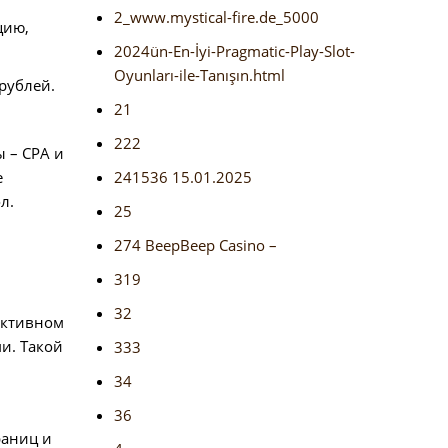
2_www.mystical-fire.de_5000
цию,
2024ün-En-İyi-Pragmatic-Play-Slot-
Oyunları-ile-Tanışın.html
 рублей.
21
222
 – CPA и
е
241536 15.01.2025
л.
25
274 BeepBeep Casino –
319
32
рактивном
и. Такой
333
34
36
раниц и