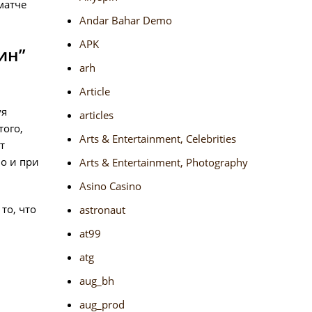
матче
Andar Bahar Demo
APK
ин”
arh
Article
уя
articles
того,
Arts & Entertainment, Celebrities
т
о и при
Arts & Entertainment, Photography
Asino Casino
то, что
astronaut
at99
atg
aug_bh
aug_prod