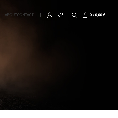
ABOUT
CONTACT
0
/
0,00
€