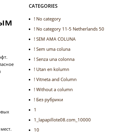
CATEGORIES
ным
! No category
! No category 11-5 Netherlands 50
! SEM AMA COLUNA
! Sem uma coluna
офт.
! Senza una colonna
пасное
! Utan en kolumn
и
! Vitneta and Column
! Without a column
! Без рубрики
1
овых
1_lapapillote08.com_10000
мест.
10