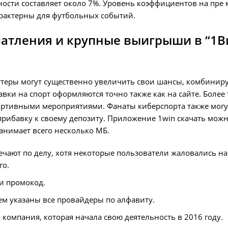
ости составляет около 7%. Уровень коэффициентов на пре 
арактерны для футбольных событий.
атления и крупные выигрыши в “1В
ттеры могут существенно увеличить свои шансы, комбинир
ки на спорт оформляются точно также как на сайте. Более 
портивными мероприятиями. Фанаты киберспорта также могу
прибавку к своему депозиту. Приложение 1win скачать можн
анимает всего несколько МБ.
ечают по делу, хотя некоторые пользователи жаловались на 
го.
ти промокод.
ем указаны все провайдеры по алфавиту.
 компания, которая начала свою деятельность в 2016 году.