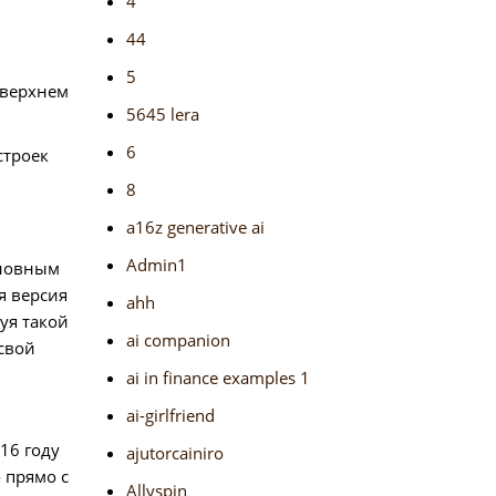
4
44
5
 верхнем
5645 lera
6
строек
8
a16z generative ai
Admin1
сновным
я версия
ahh
уя такой
ai companion
свой
ai in finance examples 1
ai-girlfriend
16 году
ajutorcainiro
 прямо с
Allyspin