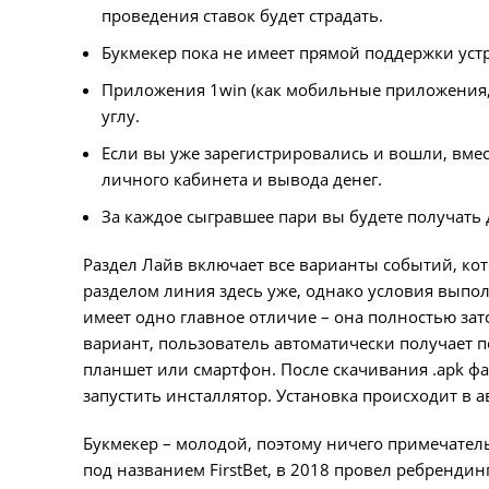
проведения ставок будет страдать.
Букмекер пока не имеет прямой поддержки уст
Приложения 1win (как мобильные приложения, 
углу.
Если вы уже зарегистрировались и вошли, вмес
личного кабинета и вывода денег.
За каждое сыгравшее пари вы будете получать
Раздел Лайв включает все варианты событий, ко
разделом линия здесь уже, однако условия выпо
имеет одно главное отличие – она полностью зат
вариант, пользователь автоматически получает
планшет или смартфон. После скачивания .apk ф
запустить инсталлятор. Установка происходит в 
Букмекер – молодой, поэтому ничего примечатель
под названием FirstBet, в 2018 провел ребрендин