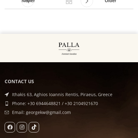
Newer
Older
CONTACT US
Ithakis 63, Aghios Ioannis Rentis, Piraeus, Greece
Phone: +30 6944648821 / +30 2104921670
Email: georgekw@gmail.com