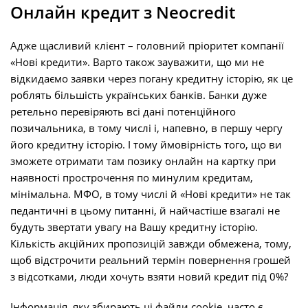
Онлайн кредит з Neocredit
Адже щасливий клієнт – головний пріоритет компанії
«Нові кредити». Варто також зауважити, що ми не
відкидаємо заявки через погану кредитну історію, як це
роблять більшість українських банків. Банки дуже
ретельно перевіряють всі дані потенційного
позичальника, в тому числі і, напевно, в першу чергу
його кредитну історію. І тому ймовірність того, що ви
зможете отримати там позику онлайн на картку при
наявності прострочення по минулим кредитам,
мінімальна. МФО, в тому числі й «Нові кредити» не так
педантичні в цьому питанні, й найчастіше взагалі не
будуть звертати увагу на Вашу кредитну історію.
Кількість акційних пропозицій завжди обмежена, тому,
щоб відстрочити реальний термін повернення грошей
з відсотками, люди хочуть взяти новий кредит під 0%?
Інформація, яку збирають ці файли cookie, часто є