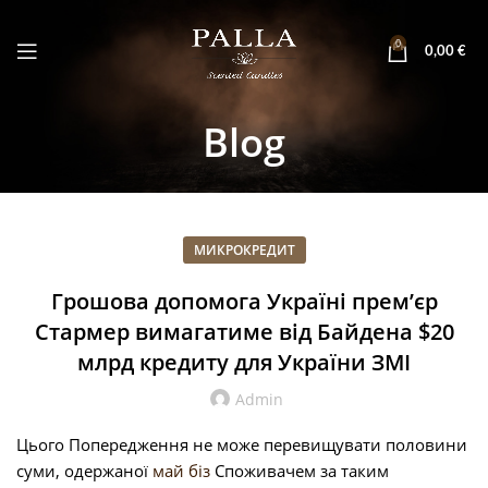
0
0,00
€
Blog
МИКРОКРЕДИТ
Грошова допомога Україні прем’єр
Стармер вимагатиме від Байдена $20
млрд кредиту для України ЗМІ
Admin
Цього Попередження не може перевищувати половини
суми, одержаної
май біз
Споживачем за таким