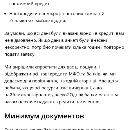
споживчий кредит.
Нові кредити від мікрофінансових компаній
з’являються майже щодня.
За умови, що всі дані були вказані вірно і в кредиті вам
не відмовлено. Якщо дані в анкеті були внесені
некоректно, потрібно почекати кілька годин і повторно
подати заявку.
Ми вирішили спростити для вас ці пошуки, і
відображати всі нові кредити МФО та банків, які ми
додаємо для порівняння, на одній сторінці. Але що ж
робити, якщо всі ресурси вже вичерпані, а до
найближчої зарплати далеко? Однак банки останнім
часом неохоче надають кредити населенню.
Минимум документов
Будь ласка, зачекайте до завершення цього періоду