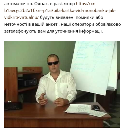
автоматично. Однак, в разі, якщо
https://xn--
b1aecgc2b2a1f.xn--p1ai/bila-kartka-vid-monobanku-jak-
vidkriti-virtualnu/
будуть виявлені помилки або
неточності в вашій анкеті, наші оператори обов’язково
зателефонують вам для уточнення інформації.