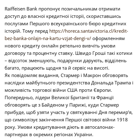
Raiffeisen Bank пропонує позичальникам отримати
доступ до власної кредитної історії, скориставшись
послугами Першого всеукраїнського бюро кредитних
історій. Тому перед
https://horeca.santavictoria.cl/kredit-
bez-banka-onlajn-na-kartu-vzjat-dengi-v/
оформленням
нового кредиту онлайн ретельно вивчіть умови
договору та процентну ставку. Швидо Гроші такі котики
– відсоток зменшують, подарунки дарують, відділень
багато, працюють щодня та й сервіс на висоті.
Як повідомляє видання, Стармер і Макрон обговорять
наслідки майбутнього президентства Дональда Трампа і
можливість торгової війни США проти Європи.
Попередньо, лідери Великої Британії та Франції
обговорять це з Байденом у Парижі, куди Стармер
прибуде, щоб узяти участь у святкуванні Дня перемир’я,
що символізує закінчення Першої світової війни 1918
року. Умови кредитування діють в автосалонах-
партнерах в окремих регіонах України.