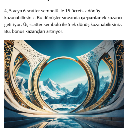
4, 5 veya 6 scatter sembolü ile 15 ücretsiz dönüş
kazanabilirsiniz. Bu dönüşler sırasında
çarpanlar
ek kazancı
getiriyor. Üç scatter sembolü ile 5 ek dönüş kazanabilirsiniz.
Bu, bonus kazançları artırıyor.