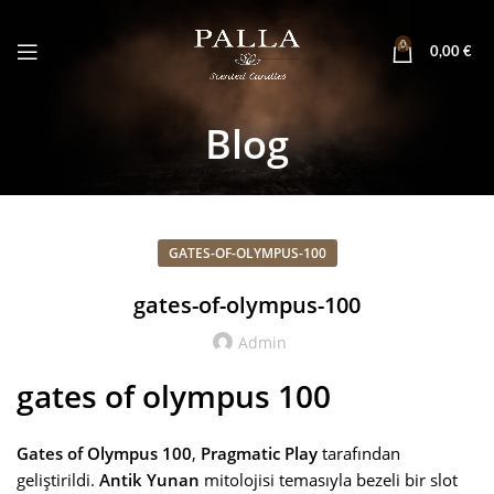
0
0,00
€
Blog
GATES-OF-OLYMPUS-100
gates-of-olympus-100
Admin
gates of olympus 100
Gates of Olympus 100
,
Pragmatic Play
tarafından
geliştirildi.
Antik Yunan
mitolojisi temasıyla bezeli bir slot