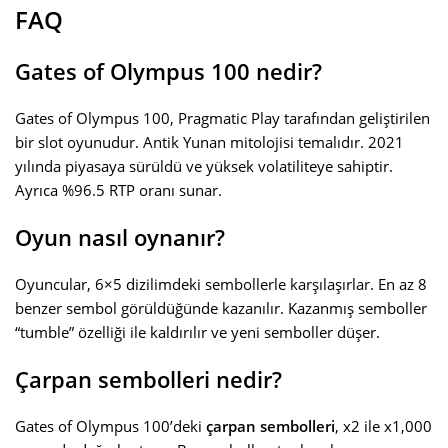
FAQ
Gates of Olympus 100 nedir?
Gates of Olympus 100, Pragmatic Play tarafından geliştirilen
bir slot oyunudur. Antik Yunan mitolojisi temalıdır. 2021
yılında piyasaya sürüldü ve yüksek volatiliteye sahiptir.
Ayrıca %96.5 RTP oranı sunar.
Oyun nasıl oynanır?
Oyuncular, 6×5 dizilimdeki sembollerle karşılaşırlar. En az 8
benzer sembol görüldüğünde kazanılır. Kazanmış semboller
“tumble” özelliği ile kaldırılır ve yeni semboller düşer.
Çarpan sembolleri nedir?
Gates of Olympus 100’deki
çarpan sembolleri
, x2 ile x1,000