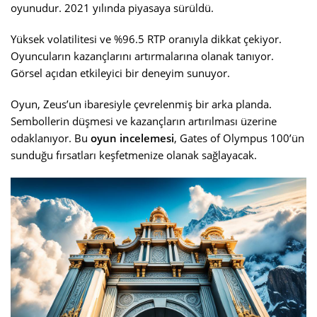
oyunudur. 2021 yılında piyasaya sürüldü.
Yüksek volatilitesi ve %96.5 RTP oranıyla dikkat çekiyor.
Oyuncuların kazançlarını artırmalarına olanak tanıyor.
Görsel açıdan etkileyici bir deneyim sunuyor.
Oyun, Zeus’un ibaresiyle çevrelenmiş bir arka planda.
Sembollerin düşmesi ve kazançların artırılması üzerine
odaklanıyor. Bu
oyun incelemesi
, Gates of Olympus 100’ün
sunduğu fırsatları keşfetmenize olanak sağlayacak.