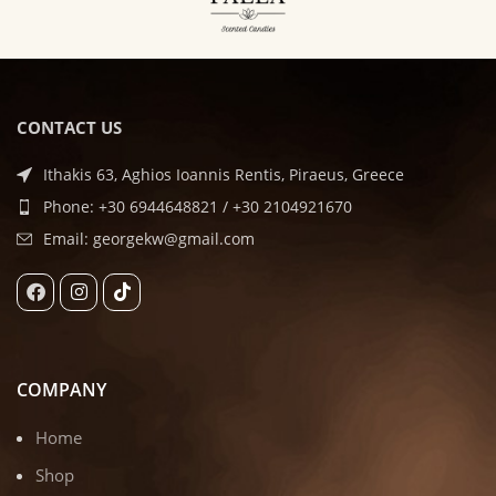
CONTACT US
Ithakis 63, Aghios Ioannis Rentis, Piraeus, Greece
Phone: +30 6944648821 / +30 2104921670
Email: georgekw@gmail.com
COMPANY
Home
Shop