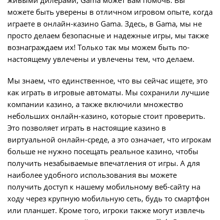
живыми дилерами, Gama может вам помочь. Вы
можете быть уверены в отличном игровом опыте, когда
играете в онлайн-казино Gama. Здесь, в Gama, мы не
просто делаем безопасные и надежные игры, мы также
вознаграждаем их! Только так мы можем быть по-
настоящему увлечены и увлечены тем, что делаем.
Мы знаем, что единственное, что вы сейчас ищете, это
как играть в игровые автоматы. Мы сохранили лучшие
компании казино, а также включили множество
небольших онлайн-казино, которые стоит проверить.
Это позволяет играть в настоящие казино в
виртуальной онлайн-среде, а это означает, что игрокам
больше не нужно посещать реальное казино, чтобы
получить незабываемые впечатления от игры. А для
наиболее удобного использования вы можете
получить доступ к нашему мобильному веб-сайту на
ходу через крупную мобильную сеть, будь то смартфон
или планшет. Кроме того, игроки также могут извлечь