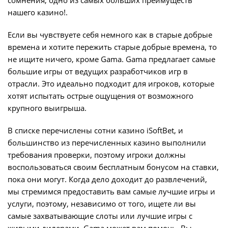
сомнения, одно из самых больших преимуществ
нашего казино!.
Если вы чувствуете себя немного как в старые добрые
времена и хотите пережить старые добрые времена, то
не ищите ничего, кроме Gama. Gama предлагает самые
большие игры от ведущих разработчиков игр в
отрасли. Это идеально подходит для игроков, которые
хотят испытать острые ощущения от возможного
крупного выигрыша.
В списке перечислены сотни казино iSoftBet, и
большинство из перечисленных казино выполнили
требования проверки, поэтому игроки должны
воспользоваться своим бесплатным бонусом на ставки,
пока они могут. Когда дело доходит до развлечений,
мы стремимся предоставить вам самые лучшие игры и
услуги, поэтому, независимо от того, ищете ли вы
самые захватывающие слоты или лучшие игры с