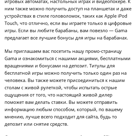
игровых автоматах, настольных играх и видеопокере. К
ним также можно получить доступ на планшетах и ​​даже
устройствах в стиле головоломок, таких как Apple iPod
Touch, что отлично, если вы играете только в цифровые
игры. Если вы любите барабаны, вам повезло — Gama
предлагает все лучшие бонусы для игры на барабанах.
Мы приглашаем вас посетить нашу промо-страницу
Gama и ознакомиться с нашими акциями, бесплатными
вращениями и бонусами на депозит. Титулы для
бесплатной игры можно получить только один раз на
человека. Вы также можете присоединиться к нашим
столам с живой рулеткой, чтобы испытать острые
ощущения от того, что настоящий живой дилер
поможет вам делать ставки. Вы можете отправить
информацию любым способом, который, по вашему
мнению, лучше всего подходит для сайта, будь то
депозит или снятие средств.