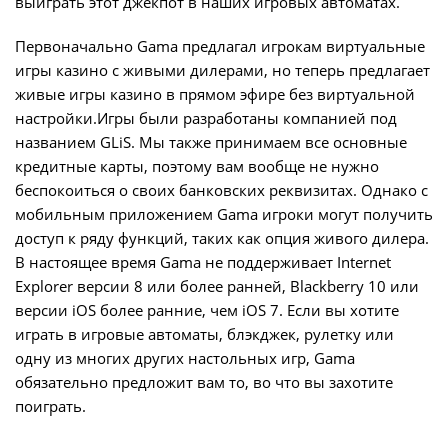
выиграть этот джекпот в наших игровых автоматах.
Первоначально Gama предлагал игрокам виртуальные
игры казино с живыми дилерами, но теперь предлагает
живые игры казино в прямом эфире без виртуальной
настройки.Игры были разработаны компанией под
названием GLiS. Мы также принимаем все основные
кредитные карты, поэтому вам вообще не нужно
беспокоиться о своих банковских реквизитах. Однако с
мобильным приложением Gama игроки могут получить
доступ к ряду функций, таких как опция живого дилера.
В настоящее время Gama не поддерживает Internet
Explorer версии 8 или более ранней, Blackberry 10 или
версии iOS более ранние, чем iOS 7. Если вы хотите
играть в игровые автоматы, блэкджек, рулетку или
одну из многих других настольных игр, Gama
обязательно предложит вам то, во что вы захотите
поиграть.