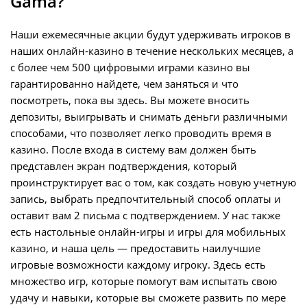
Gama?
Наши ежемесячные акции будут удерживать игроков в
наших онлайн-казино в течение нескольких месяцев, а
с более чем 500 цифровыми играми казино вы
гарантированно найдете, чем заняться и что
посмотреть, пока вы здесь. Вы можете вносить
депозиты, выигрывать и снимать деньги различными
способами, что позволяет легко проводить время в
казино. После входа в систему вам должен быть
представлен экран подтверждения, который
проинструктирует вас о том, как создать новую учетную
запись, выбрать предпочтительный способ оплаты и
оставит вам 2 письма с подтверждением. У нас также
есть настольные онлайн-игры и игры для мобильных
казино, и наша цель — предоставить наилучшие
игровые возможности каждому игроку. Здесь есть
множество игр, которые помогут вам испытать свою
удачу и навыки, которые вы сможете развить по мере