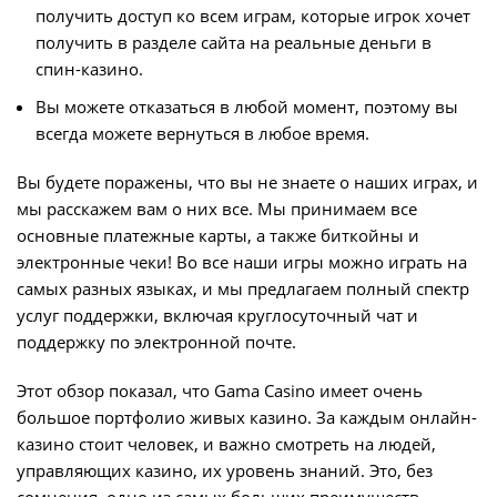
получить доступ ко всем играм, которые игрок хочет
получить в разделе сайта на реальные деньги в
спин-казино.
Вы можете отказаться в любой момент, поэтому вы
всегда можете вернуться в любое время.
Вы будете поражены, что вы не знаете о наших играх, и
мы расскажем вам о них все. Мы принимаем все
основные платежные карты, а также биткойны и
электронные чеки! Во все наши игры можно играть на
самых разных языках, и мы предлагаем полный спектр
услуг поддержки, включая круглосуточный чат и
поддержку по электронной почте.
Этот обзор показал, что Gama Casino имеет очень
большое портфолио живых казино. За каждым онлайн-
казино стоит человек, и важно смотреть на людей,
управляющих казино, их уровень знаний. Это, без