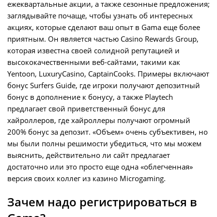
ежеквартальные акции, а также сезонные предложения;
заглядывайте почаще, чтобы узнать об интересных
акциях, которые сделают ваш опыт в Gama еще более
приятным. Он является частью Casino Rewards Group,
которая известна своей солидной репутацией и
высококачественными веб-сайтами, такими как
Yentoon, LuxuryCasino, CaptainCooks. Примеры включают
бонус Surfers Guide, где игроки получают депозитный
бонус в дополнение к бонусу, а также Playtech
предлагает свой приветственный бонус для
хайроллеров, где хайроллеры получают огромный
200% бонус за депозит. «Объем» очень субъективен, но
мы были полны решимости убедиться, что мы можем
выяснить, действительно ли сайт предлагает
достаточно или это просто еще одна «облегченная»
версия своих коллег из казино Microgaming.
Зачем надо регистрироваться в