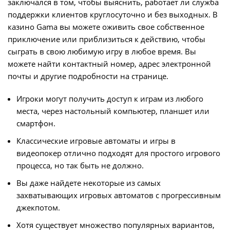
заключался в том, чтобы выяснить, работает ли служба
поддержки клиентов круглосуточно и без выходных. В
казино Gama вы можете оживить свое собственное
приключение или приблизиться к действию, чтобы
сыграть в свою любимую игру в любое время. Вы
можете найти контактный номер, адрес электронной
почты и другие подробности на странице.
Игроки могут получить доступ к играм из любого
места, через настольный компьютер, планшет или
смартфон.
Классические игровые автоматы и игры в
видеопокер отлично подходят для простого игрового
процесса, но так быть не должно.
Вы даже найдете некоторые из самых
захватывающих игровых автоматов с прогрессивным
джекпотом.
Хотя существует множество популярных вариантов,