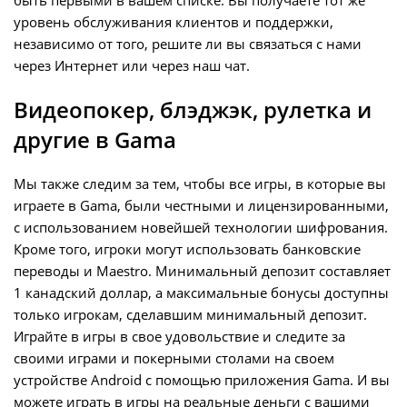
быть первыми в вашем списке. Вы получаете тот же
уровень обслуживания клиентов и поддержки,
независимо от того, решите ли вы связаться с нами
через Интернет или через наш чат.
Видеопокер, блэджэк, рулетка и
другие в Gama
Мы также следим за тем, чтобы все игры, в которые вы
играете в Gama, были честными и лицензированными,
с использованием новейшей технологии шифрования.
Кроме того, игроки могут использовать банковские
переводы и Maestro. Минимальный депозит составляет
1 канадский доллар, а максимальные бонусы доступны
только игрокам, сделавшим минимальный депозит.
Играйте в игры в свое удовольствие и следите за
своими играми и покерными столами на своем
устройстве Android с помощью приложения Gama. И вы
можете играть в игры на реальные деньги с вашими