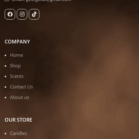
COMPANY
Home
Shop
Scents
Contact Us
About us
OUR STORE
Candles