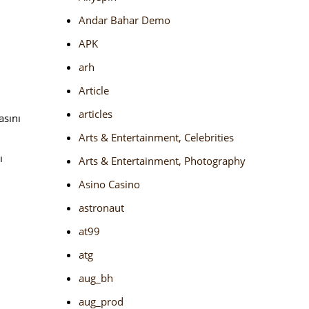
Andar Bahar Demo
APK
arh
Article
articles
asını
Arts & Entertainment, Celebrities
ı
Arts & Entertainment, Photography
Asino Casino
astronaut
at99
atg
aug_bh
aug_prod