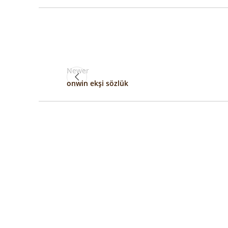
Newer
onwin ekşi sözlük