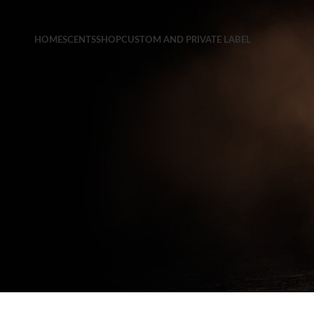
HOME
SCENTS
SHOP
CUSTOM AND PRIVATE LABEL