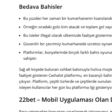
Bedava Bahisler
Bu yüzden her zaman bir kumarhanenin lisanslandı
Örneğin sıradaki golü kim atacak ve toplam gol sayıs
Bu isteler illegal olarak ülkemizde faaliyet gösterme
Güvenilir bir çevrimiçi kumarhanede ücretsiz oynam
Platformlar, bünyelerinde birçok farklı bahis oyunun
sahiptir.
Sağ alt köşede bulunan sohbet balonuyla hızlıca müşte
faaliyet gösteren Cashalot platformu, en kazançlı bahis
çıkıyor. Platform, çeşitli türlerde ve çeşitlerde sunul
isteyen kullanıcılar her gün bu platforma ilgi gösteriyo
22bet – Mobil Uygulaması Olan D
Para yatırmadan bonustan yararlanmak istiyorsanız, en 