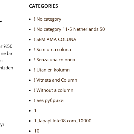
CATEGORIES
r
! No category
! No category 11-5 Netherlands 50
! SEM AMA COLUNA
ar %50
! Sem uma coluna
ne bir
! Senza una colonna
zı
emizden
! Utan en kolumn
! Vitneta and Column
! Without a column
! Без рубрики
1
1_lapapillote08.com_10000
yı
10