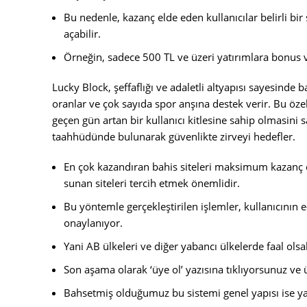
Bu nedenle, kazanç elde eden kullanıcılar belirli bi
açabilir.
Örneğin, sadece 500 TL ve üzeri yatırımlara bonus v
Lucky Block, şeffaflığı ve adaletli altyapısı sayesinde 
oranlar ve çok sayıda spor anşına destek verir. Bu özel
geçen gün artan bir kullanıcı kitlesine sahip olmasini 
taahhüdünde bulunarak güvenlikte zirveyi hedefler.
En çok kazandıran bahis siteleri maksimum kazanç e
sunan siteleri tercih etmek önemlidir.
Bu yöntemle gerçekleştirilen işlemler, kullanıcının 
onaylanıyor.
Yani AB ülkeleri ve diğer yabancı ülkelerde faal ols
Son aşama olarak ‘üye ol’ yazısına tıklıyorsunuz ve
Bahsetmiş olduğumuz bu sistemi genel yapısı ise yaba