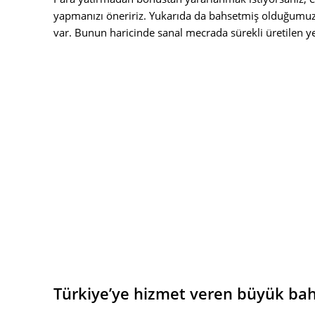
yapmanızı öneririz. Yukarıda da bahsetmiş olduğumuz üz
var. Bunun haricinde sanal mecrada sürekli üretilen ye
Türkiye’ye hizmet veren büyük bahis