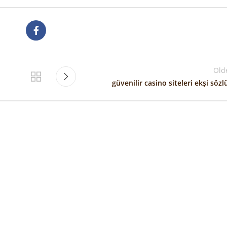
Old
güvenilir casino siteleri ekşi sözl