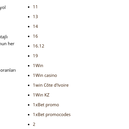
11
yol
13
14
16
tajlı
mun her
16.12
19
1Win
oranları
1Win casino
1win Côte d'Ivoire
1Win KZ
1xBet promo
1xBet promocodes
2