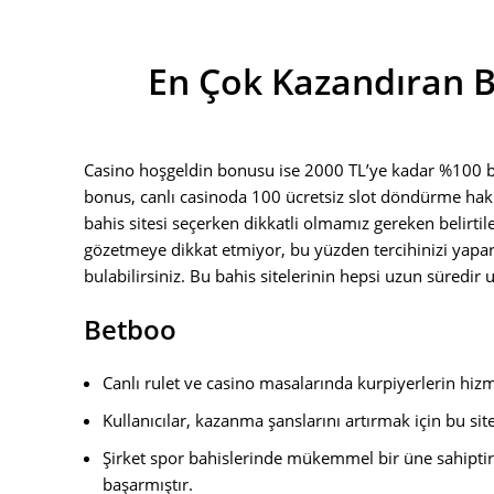
En Çok Kazandıran Bah
Casino hoşgeldin bonusu ise 2000 TL’ye kadar %100 b
bonus, canlı casinoda 100 ücretsiz slot döndürme hakk
bahis sitesi seçerken dikkatli olmamız gereken belirtil
gözetmeye dikkat etmiyor, bu yüzden tercihinizi yaparke
bulabilirsiniz. Bu bahis sitelerinin hepsi uzun süredir ul
Betboo
Canlı rulet ve casino masalarında kurpiyerlerin hizmet
Kullanıcılar, kazanma şanslarını artırmak için bu site
Şirket spor bahislerinde mükemmel bir üne sahipti
başarmıştır.