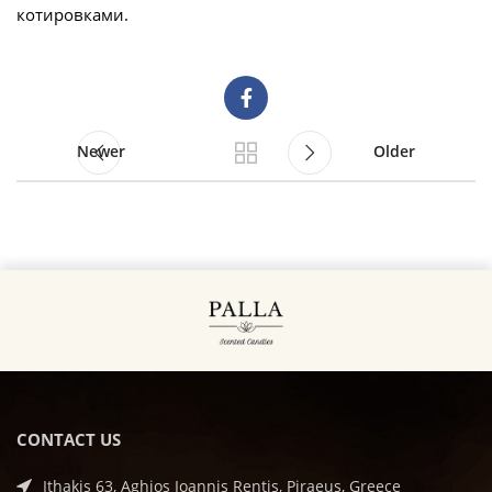
котировками.
Newer
Older
CONTACT US
Ithakis 63, Aghios Ioannis Rentis, Piraeus, Greece