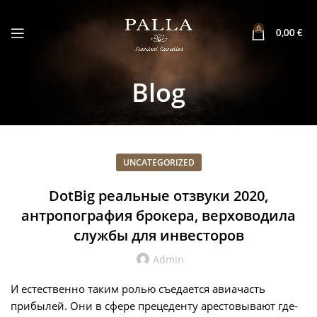
0
0,00
€
Blog
UNCATEGORIZED
DotBig реальные отзвуки 2020,
антропография брокера, верховодила
службы для инвесторов
Admin
И естественно таким ролью съедается авиачасть
прибылей. Они в сфере прецеденту арестовывают где-