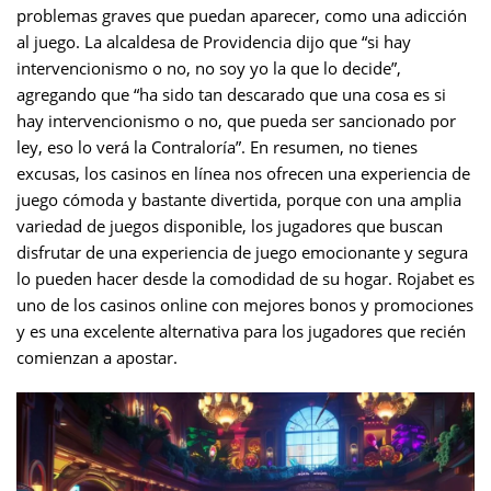
problemas graves que puedan aparecer, como una adicción
al juego. La alcaldesa de Providencia dijo que “si hay
intervencionismo o no, no soy yo la que lo decide”,
agregando que “ha sido tan descarado que una cosa es si
hay intervencionismo o no, que pueda ser sancionado por
ley, eso lo verá la Contraloría”. En resumen, no tienes
excusas, los casinos en línea nos ofrecen una experiencia de
juego cómoda y bastante divertida, porque con una amplia
variedad de juegos disponible, los jugadores que buscan
disfrutar de una experiencia de juego emocionante y segura
lo pueden hacer desde la comodidad de su hogar. Rojabet es
uno de los casinos online con mejores bonos y promociones
y es una excelente alternativa para los jugadores que recién
comienzan a apostar.