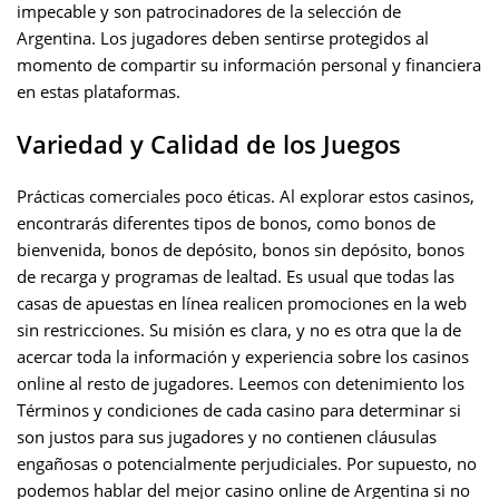
impecable y son patrocinadores de la selección de
Argentina. Los jugadores deben sentirse protegidos al
momento de compartir su información personal y financiera
en estas plataformas.
Variedad y Calidad de los Juegos
Prácticas comerciales poco éticas. Al explorar estos casinos,
encontrarás diferentes tipos de bonos, como bonos de
bienvenida, bonos de depósito, bonos sin depósito, bonos
de recarga y programas de lealtad. Es usual que todas las
casas de apuestas en línea realicen promociones en la web
sin restricciones. Su misión es clara, y no es otra que la de
acercar toda la información y experiencia sobre los casinos
online al resto de jugadores. Leemos con detenimiento los
Términos y condiciones de cada casino para determinar si
son justos para sus jugadores y no contienen cláusulas
engañosas o potencialmente perjudiciales. Por supuesto, no
podemos hablar del mejor casino online de Argentina si no