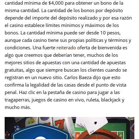
cantidad mínima de $4,000 para obtener un bono de la
misma cantidad. La cantidad de los bonos por depósito
depende del importe del depósito realizado y por esa razón
el casino establece límites mínimos y máximos de los
bonos. La cantidad mínima puede ser desde 10 pesos,
aunque cada casino tiene sus propias políticas y términos y
condiciones. Una fuerte
reiterado
oferta de bienvenida es
algo que creemos que deberían tener, muchos de los
mejores sitios de apuestas con una cantidad de apuestas
gratuitas, algo que siempre buscan los clientes cuando se
registran en un nuevo sitio. Carlos Baeza dijo que esto
confirma la legalidad de las casas desde el punto de vista
penal. Haz clic en la pestaña de casino para jugar a las
tragaperras, juegos de casino en vivo, ruleta, blackjack y
mucho más.