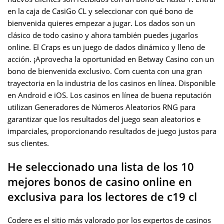
en la caja de CasiGo CL y seleccionar con qué bono de
bienvenida quieres empezar a jugar. Los dados son un
clásico de todo casino y ahora también puedes jugarlos
online. El Craps es un juego de dados dinámico y lleno de
acción. ¡Aprovecha la oportunidad en Betway Casino con un
bono de bienvenida exclusivo. Com cuenta con una gran
trayectoria en la industria de los casinos en línea. Disponible
en Android e iOS. Los casinos en línea de buena reputación
utilizan Generadores de Números Aleatorios RNG para
garantizar que los resultados del juego sean aleatorios e
imparciales, proporcionando resultados de juego justos para
sus clientes.
He seleccionado una lista de los 10
mejores bonos de casino online en
exclusiva para los lectores de c19 cl
Codere es el sitio más valorado por los expertos de casinos