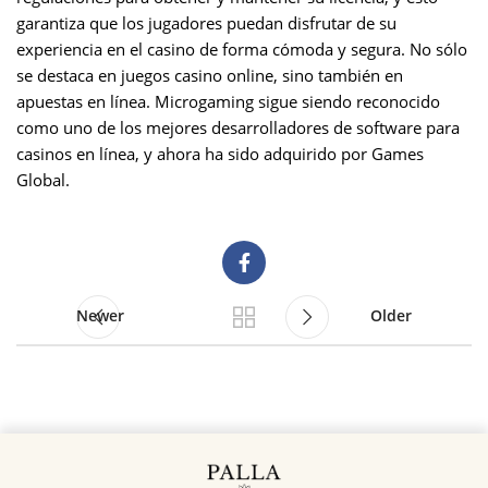
garantiza que los jugadores puedan disfrutar de su
experiencia en el casino de forma cómoda y segura. No sólo
se destaca en juegos casino online, sino también en
apuestas en línea. Microgaming sigue siendo reconocido
como uno de los mejores desarrolladores de software para
casinos en línea, y ahora ha sido adquirido por Games
Global.
Newer
Older