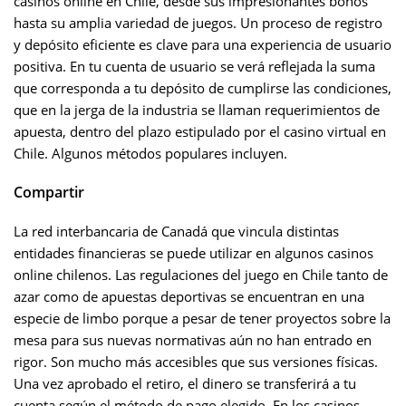
casinos online en Chile, desde sus impresionantes bonos
hasta su amplia variedad de juegos. Un proceso de registro
y depósito eficiente es clave para una experiencia de usuario
positiva. En tu cuenta de usuario se verá reflejada la suma
que corresponda a tu depósito de cumplirse las condiciones,
que en la jerga de la industria se llaman requerimientos de
apuesta, dentro del plazo estipulado por el casino virtual en
Chile. Algunos métodos populares incluyen.
Compartir
La red interbancaria de Canadá que vincula distintas
entidades financieras se puede utilizar en algunos casinos
online chilenos. Las regulaciones del juego en Chile tanto de
azar como de apuestas deportivas se encuentran en una
especie de limbo porque a pesar de tener proyectos sobre la
mesa para sus nuevas normativas aún no han entrado en
rigor. Son mucho más accesibles que sus versiones físicas.
Una vez aprobado el retiro, el dinero se transferirá a tu
cuenta según el método de pago elegido. En los casinos