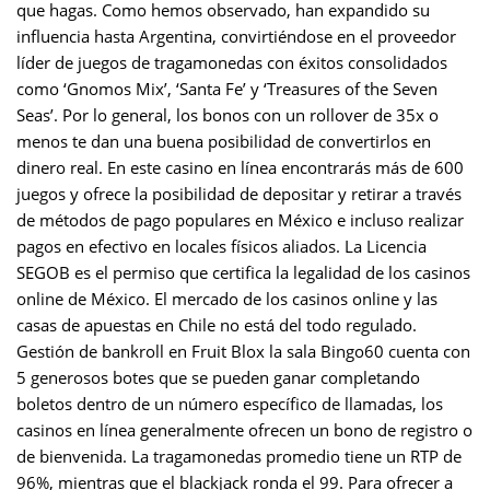
que hagas. Como hemos observado, han expandido su
influencia hasta Argentina, convirtiéndose en el proveedor
líder de juegos de tragamonedas con éxitos consolidados
como ‘Gnomos Mix’, ‘Santa Fe’ y ‘Treasures of the Seven
Seas’. Por lo general, los bonos con un rollover de 35x o
menos te dan una buena posibilidad de convertirlos en
dinero real. En este casino en línea encontrarás más de 600
juegos y ofrece la posibilidad de depositar y retirar a través
de métodos de pago populares en México e incluso realizar
pagos en efectivo en locales físicos aliados. La Licencia
SEGOB es el permiso que certifica la legalidad de los casinos
online de México. El mercado de los casinos online y las
casas de apuestas en Chile no está del todo regulado.
Gestión de bankroll en Fruit Blox la sala Bingo60 cuenta con
5 generosos botes que se pueden ganar completando
boletos dentro de un número específico de llamadas, los
casinos en línea generalmente ofrecen un bono de registro o
de bienvenida. La tragamonedas promedio tiene un RTP de
96%, mientras que el blackjack ronda el 99. Para ofrecer a