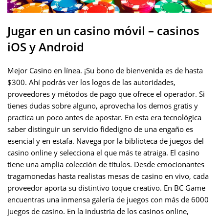
Jugar en un casino móvil – casinos
iOS y Android
Mejor Casino en línea. ¡Su bono de bienvenida es de hasta
$300. Ahí podrás ver los logos de las autoridades,
proveedores y métodos de pago que ofrece el operador. Si
tienes dudas sobre alguno, aprovecha los demos gratis y
practica un poco antes de apostar. En esta era tecnológica
saber distinguir un servicio fidedigno de una engaño es
esencial y en estafa. Navega por la biblioteca de juegos del
casino online y selecciona el que más te atraiga. El casino
tiene una amplia colección de títulos. Desde emocionantes
tragamonedas hasta realistas mesas de casino en vivo, cada
proveedor aporta su distintivo toque creativo. En BC Game
encuentras una inmensa galería de juegos con más de 6000
juegos de casino. En la industria de los casinos online,