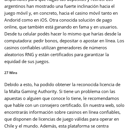
argentinos han mostrado una fuerte inclinación hacia el
juego móvil y, en concreto, hacia el casino móvil tanto en
Andorid como en iOS. Otra conocida solución de pago
online, que también está ganando en fama y en usuarios.
Desde tu celular podés hacer lo mismo que harías desde la
computadora: pedir bonos, depositar o apostar en línea. Los
casinos confiables utilizan generadores de números
aleatorios RNG y están certificados para garantizar la
equidad de sus juegos.
27 Wins
Debido a esto, ha podido obtener la reconocida licencia de
la Malta Gaming Authority. Si tiene un problema con las
apuestas o alguien que conoce lo tiene, le recomendamos
que hable con un consejero certificado. En nuestra web, solo
encontrarás información sobre casinos en línea confiables,
que disponen de licencias de juego válidas para operar en
Chile y el mundo. Además, esta plataforma se centra