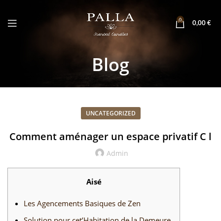
0
0,00
€
Blog
UNCATEGORIZED
Comment aménager un espace privatif C l
Admin
Aisé
Les Agencements Basiques de Zen
Solution pour cet’Habitation de la Demeure