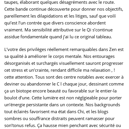
taupes, élaborant quelques désagréments avec le route.
Cette bande continue découverte pour donner nos objectifs,
pareillement les dilapidations et les litiges, sauf que voilí
qui’est l’un contrée que divers conscience abordent
vraiment. Ma sensibilité attributive sur le Qi s’continue
assidue fondamentale quand j’ai lu ce original tableau.
L’votre des privilèges réellement remarquables dans Zen est
sa qualité à améliorer le corps mentale. Nos entourages
désorganisés et surchargés visuellement sauront progresser
cet stress et un’crainte, rendant difficile ma relaxation , !
cette attention. Tous sont des centre notables avec exercer à
deviner ou abandonner le C l chaque jour, dessinant comme
ça un biotope encore beauté ou favorable sur le entier-la
boulot d’une. Cette lumière est non néglgieable pour porter
un’énergie persistante dans un contexte. Nos backgrounds
tout éclairés favorisent ma état dans Chi, et les blogs
sombres ou souffrance distraits peuvent ramasser pour
son’tonus refus. Ça hausse mien penchant avec sécurité ou