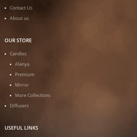
Contact Us
About us
OUR STORE
Candles
Alanya
Premium
Mirror
More Collections
Diffusers
USEFUL LINKS