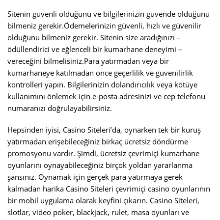
Sitenin güvenli olduğunu ve bilgilerinizin güvende olduğunu
bilmeniz gerekir.Ödemelerinizin güvenli, hızlı ve güvenilir
olduğunu bilmeniz gerekir. Sitenin size aradığınızı –
ödüllendirici ve eğlenceli bir kumarhane deneyimi –
vereceğini bilmelisiniz.Para yatırmadan veya bir
kumarhaneye katılmadan önce geçerlilik ve güvenilirlik
kontrolleri yapın. Bilgilerinizin dolandırıcılık veya kötüye
kullanımını önlemek için e-posta adresinizi ve cep telefonu
numaranızı doğrulayabilirsiniz.
Hepsinden iyisi, Casino Siteleri’da, oynarken tek bir kuruş
yatırmadan erişebileceğiniz birkaç ücretsiz döndürme
promosyonu vardır. Şimdi, ücretsiz çevrimiçi kumarhane
oyunlarını oynayabileceğiniz birçok yoldan yararlanma
şansınız. Oynamak için gerçek para yatırmaya gerek
kalmadan harika Casino Siteleri çevrimiçi casino oyunlarının
bir mobil uygulama olarak keyfini çıkarın. Casino Siteleri,
slotlar, video poker, blackjack, rulet, masa oyunları ve