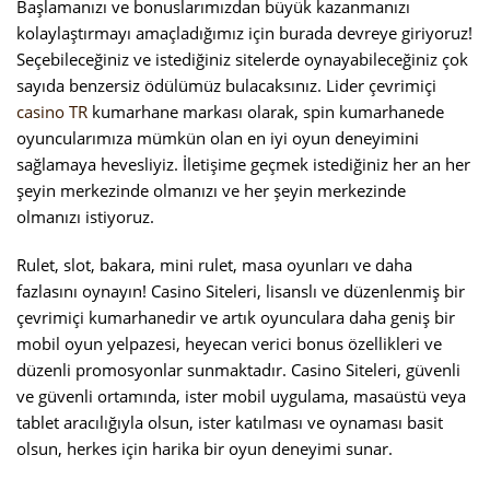
Başlamanızı ve bonuslarımızdan büyük kazanmanızı
kolaylaştırmayı amaçladığımız için burada devreye giriyoruz!
Seçebileceğiniz ve istediğiniz sitelerde oynayabileceğiniz çok
sayıda benzersiz ödülümüz bulacaksınız. Lider çevrimiçi
casino TR
kumarhane markası olarak, spin kumarhanede
oyuncularımıza mümkün olan en iyi oyun deneyimini
sağlamaya hevesliyiz. İletişime geçmek istediğiniz her an her
şeyin merkezinde olmanızı ve her şeyin merkezinde
olmanızı istiyoruz.
Rulet, slot, bakara, mini rulet, masa oyunları ve daha
fazlasını oynayın! Casino Siteleri, lisanslı ve düzenlenmiş bir
çevrimiçi kumarhanedir ve artık oyunculara daha geniş bir
mobil oyun yelpazesi, heyecan verici bonus özellikleri ve
düzenli promosyonlar sunmaktadır. Casino Siteleri, güvenli
ve güvenli ortamında, ister mobil uygulama, masaüstü veya
tablet aracılığıyla olsun, ister katılması ve oynaması basit
olsun, herkes için harika bir oyun deneyimi sunar.