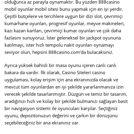
olduğunca az parayla oynamaktır. Bu yüzden 888casino
mobil oyunlar mobil sitesi bunu yapmak için en iyi yerdir.
Çeşitli bütçelere ve tercihlere uygun bir dizi slot, çevrimiçi
kumarhane oyunları, progresif oyunlar, meyve makineleri,
kazı kazan kartları, çevrimiçi kumar oyunları ve çok daha
fazlasını sunuyoruz. İster geleneksel bir jackpot oyununa
katılmayı, ister hızlı tempolu nakit oyunları oynamayı
seviyor olun, hepsini 888casino.com’da bulacaksınız.
Ayrıca yüksek bahisli bir masa oyunu içeren canlı canlı
bakara da vardır. İlk olarak, Casino Siteleri casino
uygulaması, kolay erişim için ana ekranınızda olacak ve
mevcut tüm oyunlardan en iyi şekilde yararlanmanıza izin
verecek şekilde tasarlanmıştır. Düzgün ve temiz bir tasarım,
aradığınızı hızlı ve kolay bir şekilde bulmanızı sağlayan basit
bir navigasyon sistemi ile oyuncuları karşılar. Seçtiğiniz
oyunu, depozitonuzun değerini ve çarkın bir dönüşünü
seçebileceğiniz bir ana ekranınız var.