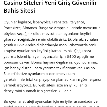
Casino Siteleri Yeni Giriş Güvenilir
Bahis Sitesi
Oyunlar İngilizce, İspanyolca, Fransızca, İtalyanca,
Portekizce, Almanca, Rusça ve Arapça dillerinde mevcuttur,
böylece seçtiğiniz dilde mevcut olan oyunların keyfini
çıkarabileceğinizden emin olabilirsiniz. Ek olarak, sunulan
çeşitli iOS ve Android cihazlarıyla mobil cihazınızda canlı
krupiye oyunlarının keyfini çıkarabilirsiniz. Çoğu para
yatırma işlemi için yeni oyuncular için %100 eşleştirme
bonusumuz var. Bonus hayranı değilseniz, oyuncularımız
için her ay düzenli para yatırma tekliflerimiz var. Casino
Siteleri’da size oyunlarımızı deneme ve tam
gereksinimlerinizi karşılayıp karşılamadıklarını görme şansı
vermek istiyoruz. Bu web sitesi, size en iyi kullanıcı
deneyimini sunmak için çerezleri kullanır.
Bu oyunlar strateji oyuncuları için en iyiler arasındadır ve