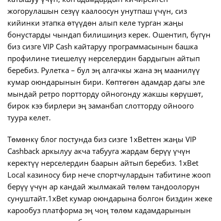
жогорулашын сезүү каалоосун унутпаш үчүн, сиз
кийинки этапка өтүүдөн алып келе турган жаңы
бонустарды чындап билишиңиз керек. Ошентип, бүгүн
биз сизге VIP Cash кайтаруу программасынын башка
профилине тиешелүү нерселердин бардыгын айтып
беребиз. Рулетка – бул эң алгачкы жана эң маанилүү
кумар оюндарынын бири. Көптөгөн адамдар дагы эле
мындай ретро портторду ойногонду жакшы көрүшөт,
бирок кээ бирлери эң заманбап слотторду ойноого
туура келет.
Төмөнкү блог постунда биз сизге 1xBetтен жаңы VIP
Cashback аркылуу акча табууга жардам берүү үчүн
керектүү нерселердин баарын айтып беребиз. 1xBet
Local казиносу бир нече спортчулардын табитине жооп
берүү үчүн ар кандай жылмакай төлөм тандоолорун
сунуштайт.1xBet кумар оюндарына болгон биздин жеке
карообуз платформа эң чоң төлөм кадамдарынын