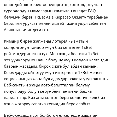
ошондой эле керектөөчүлөргө эң көп колдонулган
суроолордун ыкмаларын камтыган кылдат FAQ
бөлүмүн берет. 1xBet Asia Кюрасао Өкмөтү тарабынан
берилген уруксат менен иштейт жана ушул себептен
Азиянын ичиндеги сот.
Кимдир бирөө жапжаңы лотерея кызматын
колдонгонун тандоо үчүн биз көптөгөн 1xBet
рейтингдеринен өттүк. Мен жаңы белгини 1xBet
жеңүүчүлөрүнөн алыс болушу үчүн колдон келгендин
баарын жасадым, бирок сизге бул абдан кыйын.
Коюмдарды ойнотуу үчүн интернетте 1xBet менен
көңүл ачыңыз жана бул адамдар валюта утуп алышты.
Веб-сайттын жаңы лото-багытталган бөлүмү
популярдуу болуп көрүнбөйт, анткени башка
варианттар. Биз аны көптөн бери колдонуп келебиз
жана жогорку сапатка кепилдик бере алабыз.
Веб-оюндарда сот болбогон өлкөлөрдө жашаган