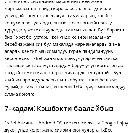
иштетилет. Сиз казино маркетингинен жана
жарнамасынан пайда көрө аласыз, ошондой эле
ушундай сонун кабыл алуу стимулдарын, кэшбэк
кошумча бонустарды, антпесе слот онлайн оюну
түрүндөгү жеке сатууларды камсыз кылат. Бул баракта
биз 1xbet бонустары жөнүндө кеңири маалымат
беребиз жана сиз бул макалада жарнамаларды жана
аларды кантип максималдуу түрдө пайдаланууну
көрсөтөсүз. 1xBet жаңы колдонуучулар үчүн сайтка
накталай акча салууга жардам берүү үчүн көптөгөн ар
кандай комиссиялык стратегияларды сунуштайт. Бул
жыйым процедураларынын көбү жөн гана беш жүз
рупийди талап кылат, анткени 1xBet үчүн минималдуу
сумма коюлган.
7-кадам⁚ Кэшбэкти баалайбыз
1xBet Азиянын Android OS тиркемеси жаңы Google Enjoy
дүкөнүндө келет жана сиз эми оюнчуларга 1xBet