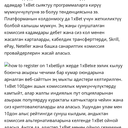
адамдар 1xBet сыяктуу программаларга кирүү
мүмкүнчүлүгүнө ээ болуу тенденциясына ээ.
Платформанын колдонмосу да 1xBet үчүн жеткиликтүү
болбой калышы мүмкүн. Эң жаңы сунушталган
комиссия кадамдары дебет жана сиз кол менен
жасалган карталарды, кабелдик трансферттерди, Skrill,
ePay, Neteller жана башка санариптик комиссия
провайдерлерин жасай аласыз.
Бул жерде 1xBetке ээлик кылуу
боюнча акыркы чечими бар кумар оюндарына
арналган веб-сайттын эң мыкты адистери келтирилген.
1xBet 100дөн ашык комиссиялык мүмкүнчүлүктөрдү
камтыйт, алар жалпы индиялык пут опцияларынан
азыраак популярдуу курактагы капчыктарга чейин жана
сиз криптовалюталарды ала аласыз. Ушундан улам мен
10дон алыс рейтингди сунуш кылдым, андыктан
комиссия альтернативаларына келгенде 1xBet ойной
аласыз. Антсе да, адистер 1xBet менен ойноо сезимине