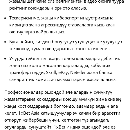
жазылышат жана сиз белгиленген видео оюнга туура
рейтинг коюмдарын орното аласыз.
Тескерисинче, жаңы киберспорт индустриясына
кириңиз жана агрессивдүү ставкаларга кызыккан
оюнчуларга кайрылыңыз.
Буга чейин, сиздин бонусуңуз утушуңуз же утулуңуз
же жокпу, кумар оюндарынын санына ишенет.
Учурда тейленген жаңы төлөм кадамдары дебеттик
жана сиз колго жасалган карталарды, кабелдик
трансферттерди, Skrill, ePay, Neteller жана башка
санариптик комиссия кызматтарын жасай аласыз.
Профессионалдар ошондой эле алардын сүйүктүү
жамааттарына коюмдарды коюшу мүмкүн жана сиз эң
жаңы костюмдарыңыз болгондо, адамдар алдын ала
келет. 1xBet Asia катышуучулар эч качан бир аракетти
өткөрүп жибербеши үчүн, көптөгөн түз агымдагы
окуяларды сунуштайт. 1xBet Индия ошондой эле өз