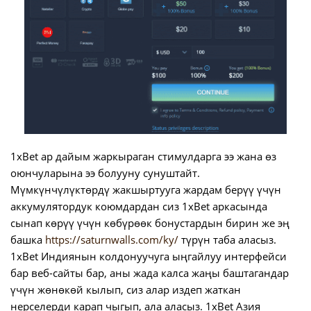
1xBet ар дайым жаркыраган стимулдарга ээ жана өз
оюнчуларына ээ болууну сунуштайт.
Мүмкүнчүлүктөрдү жакшыртууга жардам берүү үчүн
аккумулятордук коюмдардан сиз 1xBet аркасында
сынап көрүү үчүн көбүрөөк бонустардын бирин же эң
башка
https://saturnwalls.com/ky/
түрүн таба аласыз.
1xBet Индиянын колдонуучуга ыңгайлуу интерфейси
бар веб-сайты бар, аны жада калса жаңы баштагандар
үчүн жөнөкөй кылып, сиз алар издеп жаткан
нерселерди карап чыгып, ала аласыз. 1xBet Азия