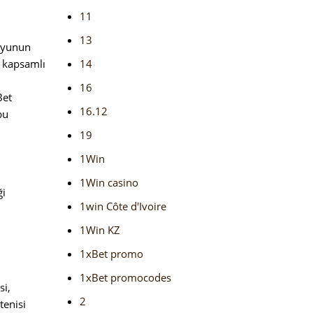
11
13
 oyunun
, kapsamlı
14
16
Bet
16.12
bu
19
1Win
1Win casino
ği
1win Côte d'Ivoire
1Win KZ
1xBet promo
1xBet promocodes
si,
2
tenisi