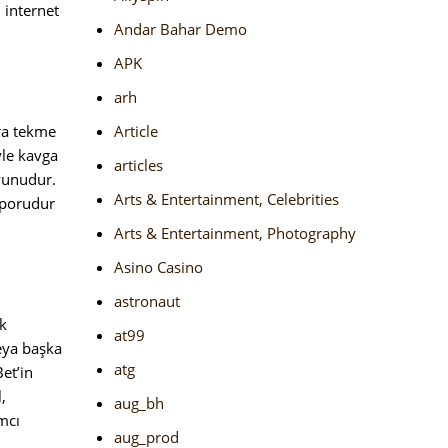
 internet
Andar Bahar Demo
APK
arh
ra tekme
Article
yle kavga
articles
oyunudur.
Arts & Entertainment, Celebrities
sporudur
Arts & Entertainment, Photography
Asino Casino
astronaut
k
at99
veya başka
atg
et’in
​​
aug_bh
mcı
aug_prod