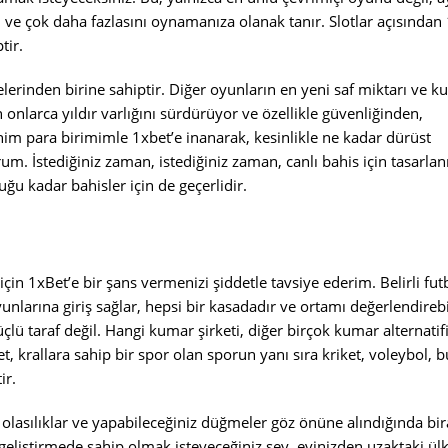
 ve çok daha fazlasını oynamanıza olanak tanır. Slotlar açısından
tir.
telerinden birine sahiptir. Diğer oyunların en yeni saf miktarı ve 
n onlarca yıldır varlığını sürdürüyor ve özellikle güvenliğinden,
im para birimimle 1xbet’e inanarak, kesinlikle ne kadar dürüst
m. İstediğiniz zaman, istediğiniz zaman, canlı bahis için tasarla
duğu kadar bahisler için de geçerlidir.
n 1xBet’e bir şans vermenizi şiddetle tavsiye ederim. Belirli futb
yunlarına giriş sağlar, hepsi bir kasadadır ve ortamı değerlendirebil
lü taraf değil. Hangi kumar şirketi, diğer birçok kumar alternatif
t, krallara sahip bir spor olan sporun yanı sıra kriket, voleybol, b
ir.
 olasılıklar ve yapabileceğiniz düğmeler göz önüne alındığında bir
eliştirmede sahip olmak isteyeceğiniz şey, evinizden uzaktaki ülk