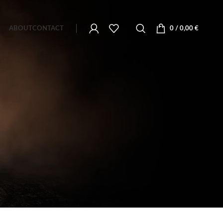
ABOUT
CONTACT
0
/
0,00
€