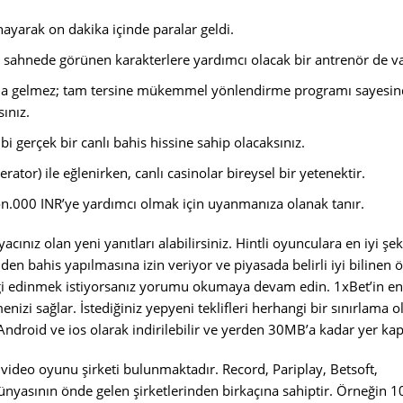
ayarak on dakika içinde paralar geldi.
, sahnede görünen karakterlere yardımcı olacak bir antrenör de va
ına gelmez; tam tersine mükemmel yönlendirme programı sayesi
ınız.
 gerçek bir canlı bahis hissine sahip olacaksınız.
r) ile eğlenirken, canlı casinolar bireysel bir yetenektir.
 on.000 INR’ye yardımcı olmak için uyanmanıza olanak tanır.
acınız olan yeni yanıtları alabilirsiniz. Hintli oyunculara en iyi şek
den bahis yapılmasına izin veriyor ve piyasada belirli iyi bilinen
lgi edinmek istiyorsanız yorumu okumaya devam edin. 1xBet’in en
izi sağlar. İstediğiniz yepyeni teklifleri herhangi bir sınırlama 
ndroid ve ios olarak indirilebilir ve yerden 30MB’a kadar yer kap
la video oyunu şirketi bulunmaktadır. Record, Pariplay, Betsoft,
dünyasının önde gelen şirketlerinden birkaçına sahiptir. Örneğin 1