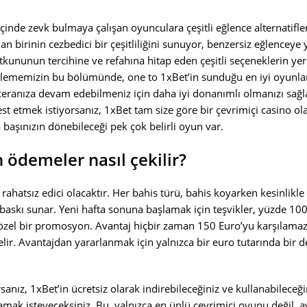
inde zevk bulmaya çalışan oyunculara çeşitli eğlence alternatifle
irinin cezbedici bir çeşitliliğini sunuyor, benzersiz eğlenceye y
kununun tercihine ve refahına hitap eden çeşitli seçeneklerin yer 
celememizin bu bölümünde, one to 1xBet’in sunduğu en iyi oyunla
ceranıza devam edebilmeniz için daha iyi donanımlı olmanızı sağl
st etmek istiyorsanız, 1xBet tam size göre bir çevrimiçi casino olab
 başınızın dönebileceği pek çok belirli oyun var.
ödemeler nasıl çekilir?
ahatsız edici olacaktır. Her bahis türü, bahis koyarken kesinlikle
e baskı sunar. Yeni hafta sonuna başlamak için teşvikler, yüzde 1
a özel bir promosyon. Avantaj hiçbir zaman 150 Euro’yu karşılama
ir. Avantajdan yararlanmak için yalnızca bir euro tutarında bir d
ız, 1xBet’in ücretsiz olarak indirebileceğiniz ve kullanabileceğin
amak isteyeceksiniz. Bu, yalnızca en ünlü çevrimiçi oyunu değil, a