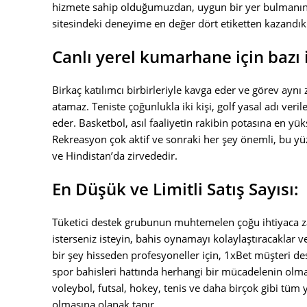
hizmete sahip olduğumuzdan, uygun bir yer bulmanın z
sitesindeki deneyime en değer dört etiketten kazandık ve
Canlı yerel kumarhane için bazı 
Birkaç katılımcı birbirleriyle kavga eder ve görev a
atamaz. Teniste çoğunlukla iki kişi, golf yasal adı veril
eder. Basketbol, ​​asıl faaliyetin rakibin potasına e
Rekreasyon çok aktif ve sonraki her şey önemli, bu yü
ve Hindistan’da zirvededir.
En Düşük ve Limitli Satış Sayısı:
Tüketici destek grubunun muhtemelen çoğu ihtiyaca za
isterseniz isteyin, bahis oynamayı kolaylaştıracaklar v
bir şey hisseden profesyoneller için, 1xBet müşteri de
spor bahisleri hattında herhangi bir mücadelenin olmad
voleybol, futsal, hokey, tenis ve daha birçok gibi t
olmasına olanak tanır.