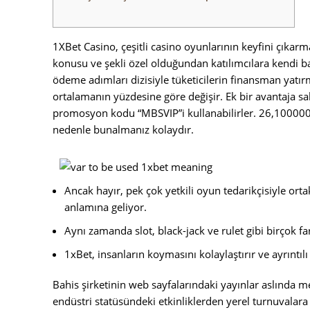
1XBet Casino, çeşitli casino oyunlarının keyfini çıkar
konusu ve şekli özel olduğundan katılımcılara kendi ba
ödeme adımları dizisiyle tüketicilerin finansman yatı
ortalamanın yüzdesine göre değişir.
Ek bir avantaja sa
promosyon kodu “MBSVIP”i kullanabilirler. 26,100000. 
nedenle bunalmanız kolaydır.
Ancak hayır, pek çok yetkili oyun tedarikçisiyle ort
anlamına geliyor.
Aynı zamanda slot, black-jack ve rulet gibi birçok f
1xBet, insanların koymasını kolaylaştırır ve ayrıntılı
Bahis şirketinin web sayfalarındaki yayınlar aslında mevc
endüstri statüsündeki etkinliklerden yerel turnuvalara