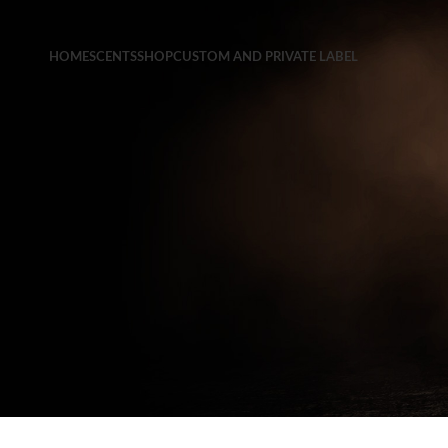
HOME
SCENTS
SHOP
CUSTOM AND PRIVATE LABEL