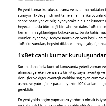
En yeni kumar kuruluşu, arama ve avlanma noktaları iç
sunuyor. 1xBet şimdi muhtemelen en harika oyunlardan b
sahne hazırlıyor ve bilgi oynayacaksınız. Her kumar tut
heyecanın asla bitmediği bir sahneye dalın. 1xBet in
tamamının açıklandığını bulacaksınız, bu da bahis ma
oyunları oynamayı seviyorsanız ve en yeni başlıkları te
1xBet’te sunulan, hepsini dikkate almaya çalıştığınızda
1xBet canlı kumar kuruluşundan 
Sorun, daha fazla kontrol konusunda yeterli zaman ve r
alınması gereken benzersiz bir kitap sayısı avantajı v
dönüşler ve diğer avantajlı varlıklar sağlayan cumay
aşmaz ve yatırdığınız paranın yüzde 100’ü anlamına gel
gereklidir.
En yeni yolda seçim yapmanıza yardımcı olmak istiyorsan
ve kullanışlı bir oyun yazılımına sahip olduğunu hatırl